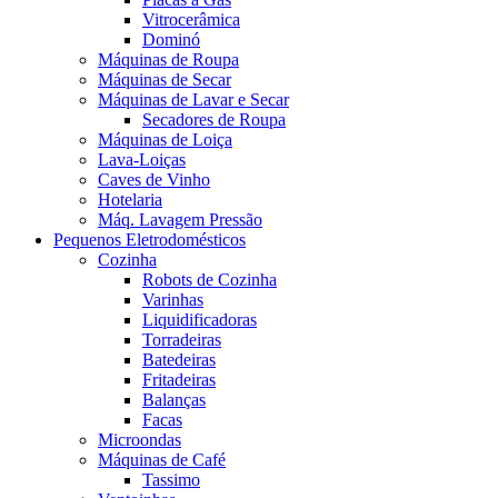
Vitrocerâmica
Dominó
Máquinas de Roupa
Máquinas de Secar
Máquinas de Lavar e Secar
Secadores de Roupa
Máquinas de Loiça
Lava-Loiças
Caves de Vinho
Hotelaria
Máq. Lavagem Pressão
Pequenos Eletrodomésticos
Cozinha
Robots de Cozinha
Varinhas
Liquidificadoras
Torradeiras
Batedeiras
Fritadeiras
Balanças
Facas
Microondas
Máquinas de Café
Tassimo