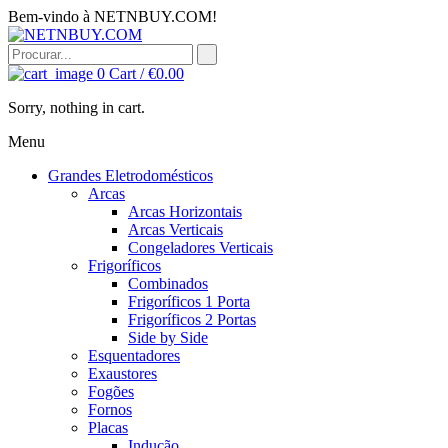
Bem-vindo à NETNBUY.COM!
0
Cart /
€
0.00
Sorry, nothing in cart.
Menu
Grandes Eletrodomésticos
Arcas
Arcas Horizontais
Arcas Verticais
Congeladores Verticais
Frigoríficos
Combinados
Frigoríficos 1 Porta
Frigoríficos 2 Portas
Side by Side
Esquentadores
Exaustores
Fogões
Fornos
Placas
Indução