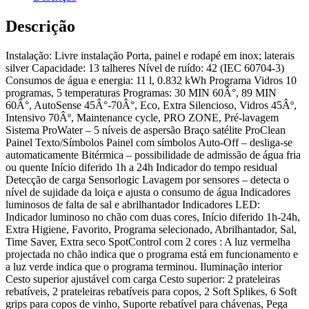
Descrição
Instalação: Livre instalação Porta, painel e rodapé em inox; laterais
silver Capacidade: 13 talheres Nível de ruído: 42 (IEC 60704-3)
Consumos de água e energia: 11 l, 0.832 kWh Programa Vidros 10
programas, 5 temperaturas Programas: 30 MIN 60Â°, 89 MIN
60Â°, AutoSense 45Â°-70Â°, Eco, Extra Silencioso, Vidros 45Âº,
Intensivo 70Âº, Maintenance cycle, PRO ZONE, Pré-lavagem
Sistema ProWater – 5 níveis de aspersão Braço satélite ProClean
Painel Texto/Símbolos Painel com símbolos Auto-Off – desliga-se
automaticamente Bitérmica – possibilidade de admissão de água fria
ou quente Início diferido 1h a 24h Indicador do tempo residual
Detecção de carga Sensorlogic Lavagem por sensores – detecta o
nível de sujidade da loiça e ajusta o consumo de água Indicadores
luminosos de falta de sal e abrilhantador Indicadores LED:
Indicador luminoso no chão com duas cores, Início diferido 1h-24h,
Extra Higiene, Favorito, Programa selecionado, Abrilhantador, Sal,
Time Saver, Extra seco SpotControl com 2 cores : A luz vermelha
projectada no chão indica que o programa está em funcionamento e
a luz verde indica que o programa terminou. Iluminação interior
Cesto superior ajustável com carga Cesto superior: 2 prateleiras
rebatíveis, 2 prateleiras rebatíveis para copos, 2 Soft Splikes, 6 Soft
grips para copos de vinho, Suporte rebatível para chávenas, Pega