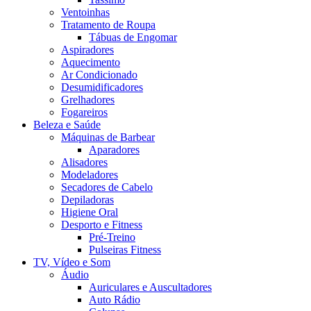
Ventoinhas
Tratamento de Roupa
Tábuas de Engomar
Aspiradores
Aquecimento
Ar Condicionado
Desumidificadores
Grelhadores
Fogareiros
Beleza e Saúde
Máquinas de Barbear
Aparadores
Alisadores
Modeladores
Secadores de Cabelo
Depiladoras
Higiene Oral
Desporto e Fitness
Pré-Treino
Pulseiras Fitness
TV, Vídeo e Som
Áudio
Auriculares e Auscultadores
Auto Rádio