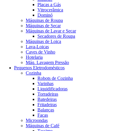
Placas a Gás
Vitrocerâmica
Dominó
Máquinas de Roupa
Máquinas de Secar
Máquinas de Lavar e Secar
Secadores de Roupa
Máquinas de Loiça
Lava-Loiças
Caves de Vinho
Hotelaria
Máq. Lavagem Pressão
Pequenos Eletrodomésticos
Cozinha
Robots de Cozinha
Varinhas
Liquidificadoras
Torradeiras
Batedeiras
Fritadeiras
Balanças
Facas
Microondas
Máquinas de Café
Tassimo