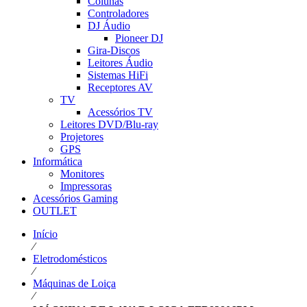
Colunas
Controladores
DJ Áudio
Pioneer DJ
Gira-Discos
Leitores Áudio
Sistemas HiFi
Receptores AV
TV
Acessórios TV
Leitores DVD/Blu-ray
Projetores
GPS
Informática
Monitores
Impressoras
Acessórios Gaming
OUTLET
Início
⁄
Eletrodomésticos
⁄
Máquinas de Loiça
⁄