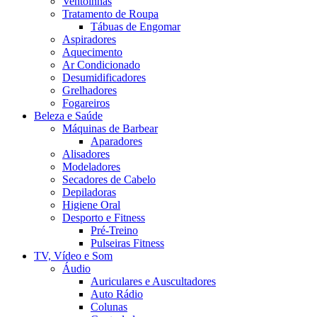
Ventoinhas
Tratamento de Roupa
Tábuas de Engomar
Aspiradores
Aquecimento
Ar Condicionado
Desumidificadores
Grelhadores
Fogareiros
Beleza e Saúde
Máquinas de Barbear
Aparadores
Alisadores
Modeladores
Secadores de Cabelo
Depiladoras
Higiene Oral
Desporto e Fitness
Pré-Treino
Pulseiras Fitness
TV, Vídeo e Som
Áudio
Auriculares e Auscultadores
Auto Rádio
Colunas