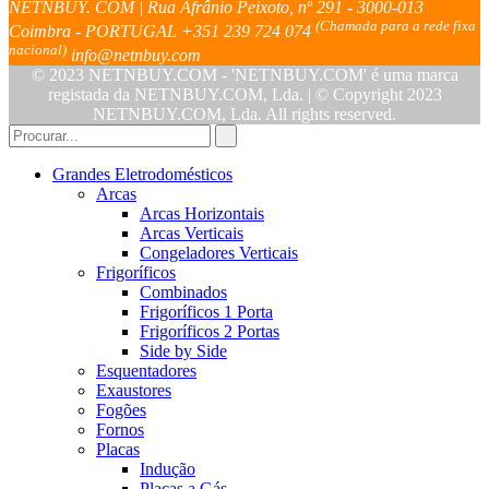
NETNBUY. COM | Rua Afrânio Peixoto, nº 291 - 3000-013
(Chamada para a rede fixa
Coimbra - PORTUGAL
+351 239 724 074
nacional)
info@netnbuy.com
© 2023 NETNBUY.COM - 'NETNBUY.COM' é uma marca
registada da NETNBUY.COM, Lda. | © Copyright 2023
NETNBUY.COM, Lda. All rights reserved.
Grandes Eletrodomésticos
Arcas
Arcas Horizontais
Arcas Verticais
Congeladores Verticais
Frigoríficos
Combinados
Frigoríficos 1 Porta
Frigoríficos 2 Portas
Side by Side
Esquentadores
Exaustores
Fogões
Fornos
Placas
Indução
Placas a Gás