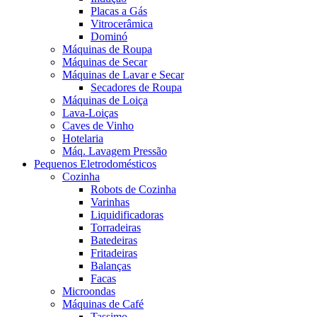
Placas a Gás
Vitrocerâmica
Dominó
Máquinas de Roupa
Máquinas de Secar
Máquinas de Lavar e Secar
Secadores de Roupa
Máquinas de Loiça
Lava-Loiças
Caves de Vinho
Hotelaria
Máq. Lavagem Pressão
Pequenos Eletrodomésticos
Cozinha
Robots de Cozinha
Varinhas
Liquidificadoras
Torradeiras
Batedeiras
Fritadeiras
Balanças
Facas
Microondas
Máquinas de Café
Tassimo