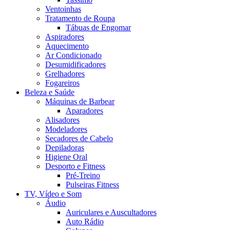
Ventoinhas
Tratamento de Roupa
Tábuas de Engomar
Aspiradores
Aquecimento
Ar Condicionado
Desumidificadores
Grelhadores
Fogareiros
Beleza e Saúde
Máquinas de Barbear
Aparadores
Alisadores
Modeladores
Secadores de Cabelo
Depiladoras
Higiene Oral
Desporto e Fitness
Pré-Treino
Pulseiras Fitness
TV, Vídeo e Som
Áudio
Auriculares e Auscultadores
Auto Rádio