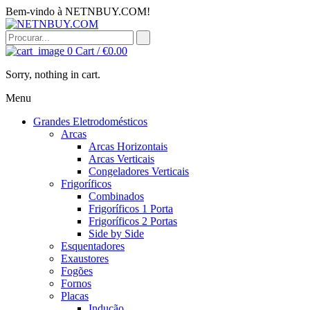
Bem-vindo à NETNBUY.COM!
0
Cart /
€
0.00
Sorry, nothing in cart.
Menu
Grandes Eletrodomésticos
Arcas
Arcas Horizontais
Arcas Verticais
Congeladores Verticais
Frigoríficos
Combinados
Frigoríficos 1 Porta
Frigoríficos 2 Portas
Side by Side
Esquentadores
Exaustores
Fogões
Fornos
Placas
Indução