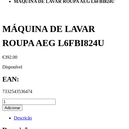
MÁQUINA DE LAVAR ROUPA AEG L6FBI824U
MÁQUINA DE LAVAR
ROUPA AEG L6FBI824U
€
392.00
Disponível
EAN:
7332543536474
Adicionar
Descrição