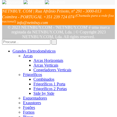
NETNBUY. COM | Rua Afrânio Peixoto, nº 291 - 3000-013
(Chamada para a rede fixa
Coimbra - PORTUGAL
+351 239 724 074
nacional)
info@netnbuy.com
© 2023 NETNBUY.COM - 'NETNBUY.COM' é uma marca
registada da NETNBUY.COM, Lda. | © Copyright 2023
NETNBUY.COM, Lda. All rights reserved.
Grandes Eletrodomésticos
Arcas
Arcas Horizontais
Arcas Verticais
Congeladores Verticais
Frigoríficos
Combinados
Frigoríficos 1 Porta
Frigoríficos 2 Portas
Side by Side
Esquentadores
Exaustores
Fogões
Fornos
Placas