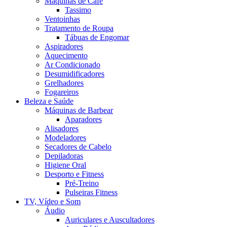
Máquinas de Café
Tassimo
Ventoinhas
Tratamento de Roupa
Tábuas de Engomar
Aspiradores
Aquecimento
Ar Condicionado
Desumidificadores
Grelhadores
Fogareiros
Beleza e Saúde
Máquinas de Barbear
Aparadores
Alisadores
Modeladores
Secadores de Cabelo
Depiladoras
Higiene Oral
Desporto e Fitness
Pré-Treino
Pulseiras Fitness
TV, Vídeo e Som
Áudio
Auriculares e Auscultadores