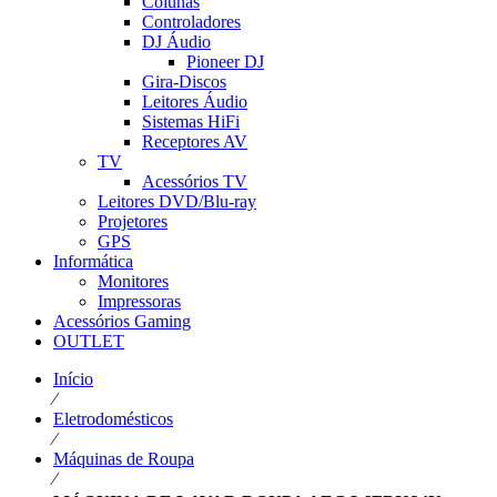
Colunas
Controladores
DJ Áudio
Pioneer DJ
Gira-Discos
Leitores Áudio
Sistemas HiFi
Receptores AV
TV
Acessórios TV
Leitores DVD/Blu-ray
Projetores
GPS
Informática
Monitores
Impressoras
Acessórios Gaming
OUTLET
Início
⁄
Eletrodomésticos
⁄
Máquinas de Roupa
⁄