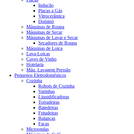
Indução
Placas a Gás
Vitrocerâmica
Dominó
Máquinas de Roupa
Máquinas de Secar
Máquinas de Lavar e Secar
Secadores de Roupa
Máquinas de Loiça
Lava-Loiças
Caves de Vinho
Hotelaria
Máq. Lavagem Pressão
Pequenos Eletrodomésticos
Cozinha
Robots de Cozinha
Varinhas
Liquidificadoras
Torradeiras
Batedeiras
Fritadeiras
Balanças
Facas
Microondas