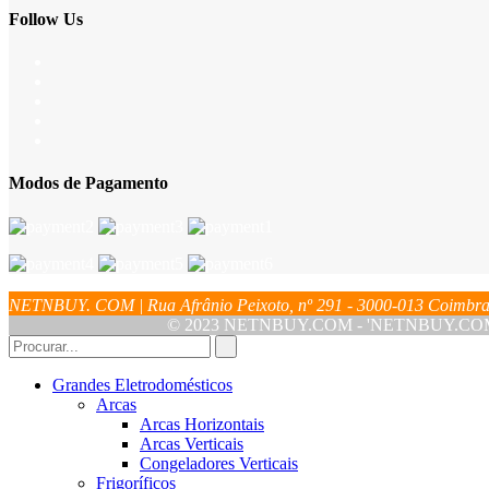
Follow Us
Modos de Pagamento
NETNBUY. COM | Rua Afrânio Peixoto, nº 291 - 3000-013 Coim
© 2023 NETNBUY.COM - 'NETNBUY.COM' é u
Grandes Eletrodomésticos
Arcas
Arcas Horizontais
Arcas Verticais
Congeladores Verticais
Frigoríficos