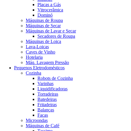
Placas a Gás
Vitrocerâmica
Dominó
Máquinas de Roupa
Máquinas de Secar
Máquinas de Lavar e Secar
Secadores de Roupa
Máquinas de Loiça
Lava-Loiças
Caves de Vinho
Hotelaria
Máq. Lavagem Pressão
Pequenos Eletrodomésticos
Cozinha
Robots de Cozinha
Varinhas
Liquidificadoras
Torradeiras
Batedeiras
Fritadeiras
Balanças
Facas
Microondas
Máquinas de Café
Tassimo