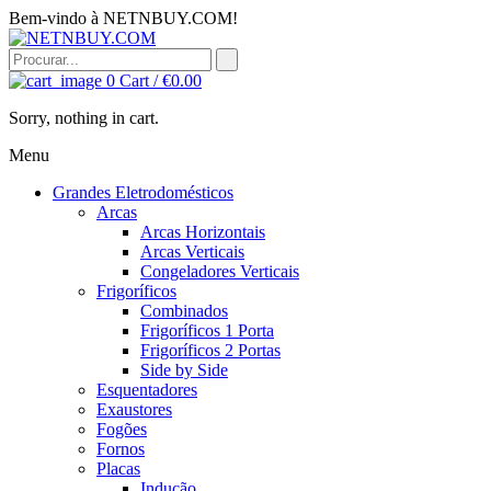
Bem-vindo à NETNBUY.COM!
0
Cart /
€
0.00
Sorry, nothing in cart.
Menu
Grandes Eletrodomésticos
Arcas
Arcas Horizontais
Arcas Verticais
Congeladores Verticais
Frigoríficos
Combinados
Frigoríficos 1 Porta
Frigoríficos 2 Portas
Side by Side
Esquentadores
Exaustores
Fogões
Fornos
Placas
Indução