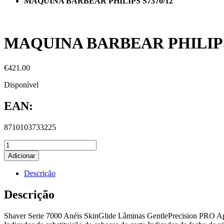
MAQUINA BARBEAR PHILIPS S7370/12
MAQUINA BARBEAR PHILIPS
€
421.00
Disponível
EAN:
8710103733225
Adicionar
Descrição
Descrição
Shaver Serie 7000 Anéis SkinGlide Lâminas GentlePrecision PRO Apara