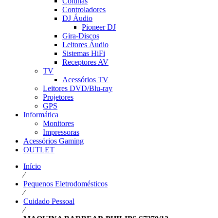
Colunas
Controladores
DJ Áudio
Pioneer DJ
Gira-Discos
Leitores Áudio
Sistemas HiFi
Receptores AV
TV
Acessórios TV
Leitores DVD/Blu-ray
Projetores
GPS
Informática
Monitores
Impressoras
Acessórios Gaming
OUTLET
Início
⁄
Pequenos Eletrodomésticos
⁄
Cuidado Pessoal
⁄