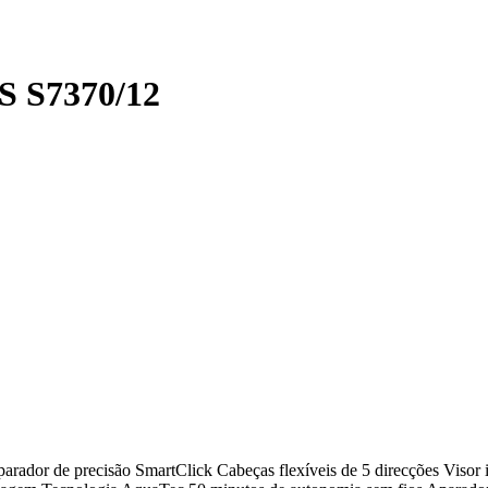
 S7370/12
dor de precisão SmartClick Cabeças flexíveis de 5 direcções Visor int