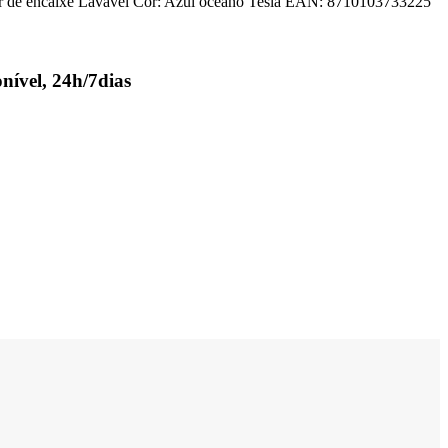
ador de encaixe Lavável Cor: Azul oceano Tesla EAN: 8710103733225
nível, 24h/7dias