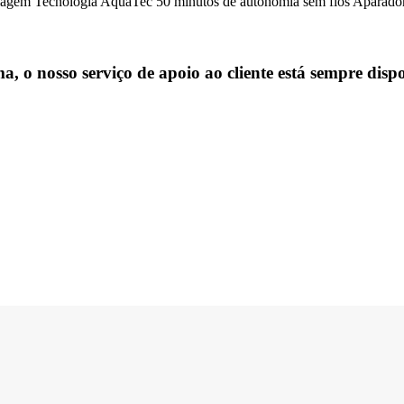
de viagem Tecnologia AquaTec 50 minutos de autonomia sem fios Apar
, o nosso serviço de apoio ao cliente está sempre dispo