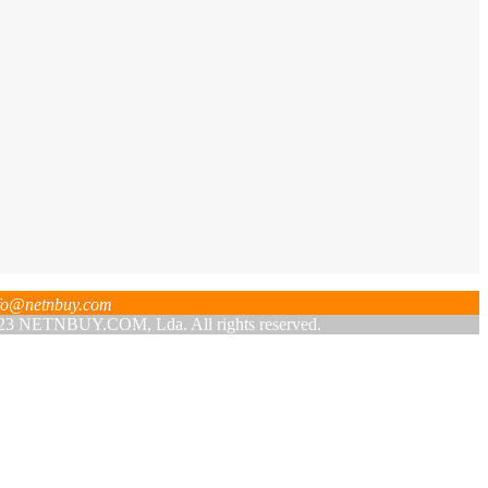
fo@netnbuy.com
 NETNBUY.COM, Lda. All rights reserved.