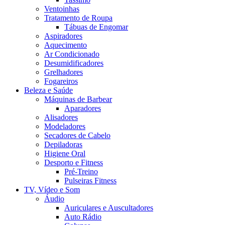
Ventoinhas
Tratamento de Roupa
Tábuas de Engomar
Aspiradores
Aquecimento
Ar Condicionado
Desumidificadores
Grelhadores
Fogareiros
Beleza e Saúde
Máquinas de Barbear
Aparadores
Alisadores
Modeladores
Secadores de Cabelo
Depiladoras
Higiene Oral
Desporto e Fitness
Pré-Treino
Pulseiras Fitness
TV, Vídeo e Som
Áudio
Auriculares e Auscultadores
Auto Rádio