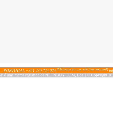
(Chamada para a rede fixa nacional)
bra - PORTUGAL
+351 239 724 074
in
ma marca registada da NETNBUY.COM, Lda. | © Copyright 2023