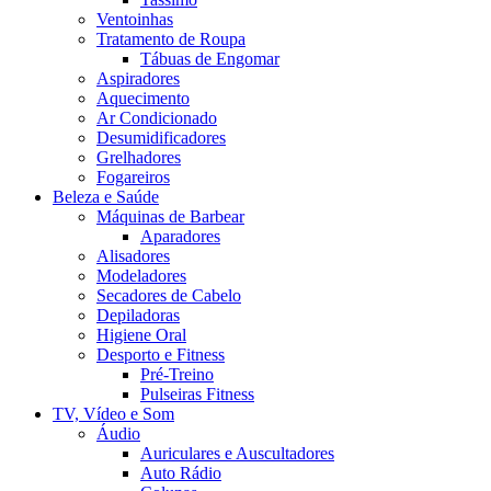
Ventoinhas
Tratamento de Roupa
Tábuas de Engomar
Aspiradores
Aquecimento
Ar Condicionado
Desumidificadores
Grelhadores
Fogareiros
Beleza e Saúde
Máquinas de Barbear
Aparadores
Alisadores
Modeladores
Secadores de Cabelo
Depiladoras
Higiene Oral
Desporto e Fitness
Pré-Treino
Pulseiras Fitness
TV, Vídeo e Som
Áudio
Auriculares e Auscultadores
Auto Rádio