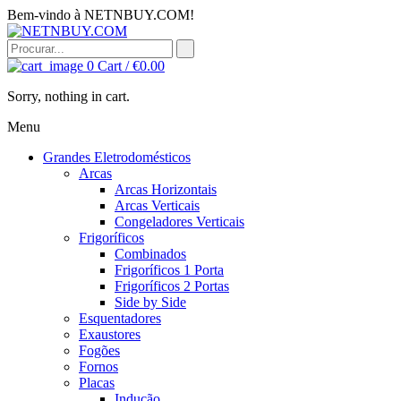
Bem-vindo à NETNBUY.COM!
0
Cart /
€
0.00
Sorry, nothing in cart.
Menu
Grandes Eletrodomésticos
Arcas
Arcas Horizontais
Arcas Verticais
Congeladores Verticais
Frigoríficos
Combinados
Frigoríficos 1 Porta
Frigoríficos 2 Portas
Side by Side
Esquentadores
Exaustores
Fogões
Fornos
Placas
Indução