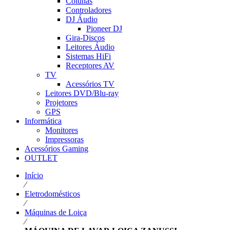
Colunas
Controladores
DJ Áudio
Pioneer DJ
Gira-Discos
Leitores Áudio
Sistemas HiFi
Receptores AV
TV
Acessórios TV
Leitores DVD/Blu-ray
Projetores
GPS
Informática
Monitores
Impressoras
Acessórios Gaming
OUTLET
Início
⁄
Eletrodomésticos
⁄
Máquinas de Loiça
⁄