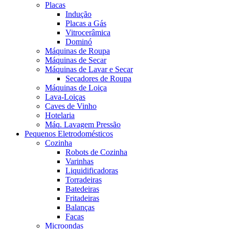
Placas
Indução
Placas a Gás
Vitrocerâmica
Dominó
Máquinas de Roupa
Máquinas de Secar
Máquinas de Lavar e Secar
Secadores de Roupa
Máquinas de Loiça
Lava-Loiças
Caves de Vinho
Hotelaria
Máq. Lavagem Pressão
Pequenos Eletrodomésticos
Cozinha
Robots de Cozinha
Varinhas
Liquidificadoras
Torradeiras
Batedeiras
Fritadeiras
Balanças
Facas
Microondas