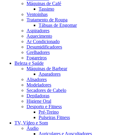
Máquinas de Café
Tassimo
Ventoinhas
Tratamento de Roupa
Tábuas de Engomar
Aspiradores
Aquecimento
Ar Condicionado
Desumidificadores
Grelhadores
Fogareiros
Beleza e Saúde
Máquinas de Barbear
Aparadores
Alisadores
Modeladores
Secadores de Cabelo
Depiladoras
Higiene Oral
Desporto e Fitness
Pré-Treino
Pulseiras Fitness
TV, Vídeo e Som
Áudio
Auriculares e Auscultadores