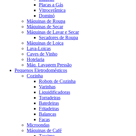
Placas a Gás
Vitrocerâmica
Dominó
Máquinas de Roupa
Máquinas de Secar
Máquinas de Lavar e Secar
Secadores de Roupa
Máquinas de Loiça
Lava-Loiças
Caves de Vinho
Hotelaria
Máq. Lavagem Pressão
Pequenos Eletrodomésticos
Cozinha
Robots de Cozinha
Varinhas
Liquidificadoras
Torradeiras
Batedeiras
Fritadeiras
Balanças
Facas
Microondas
Máquinas de Café
Tassimo