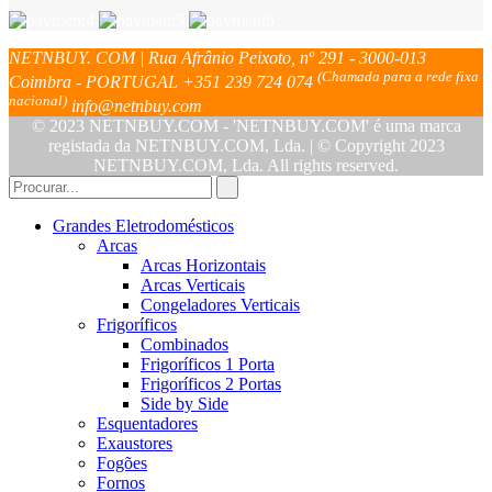
NETNBUY. COM | Rua Afrânio Peixoto, nº 291 - 3000-013
(Chamada para a rede fixa
Coimbra - PORTUGAL
+351 239 724 074
nacional)
info@netnbuy.com
© 2023 NETNBUY.COM - 'NETNBUY.COM' é uma marca
registada da NETNBUY.COM, Lda. | © Copyright 2023
NETNBUY.COM, Lda. All rights reserved.
Grandes Eletrodomésticos
Arcas
Arcas Horizontais
Arcas Verticais
Congeladores Verticais
Frigoríficos
Combinados
Frigoríficos 1 Porta
Frigoríficos 2 Portas
Side by Side
Esquentadores
Exaustores
Fogões
Fornos