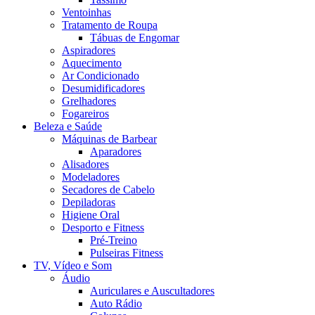
Ventoinhas
Tratamento de Roupa
Tábuas de Engomar
Aspiradores
Aquecimento
Ar Condicionado
Desumidificadores
Grelhadores
Fogareiros
Beleza e Saúde
Máquinas de Barbear
Aparadores
Alisadores
Modeladores
Secadores de Cabelo
Depiladoras
Higiene Oral
Desporto e Fitness
Pré-Treino
Pulseiras Fitness
TV, Vídeo e Som
Áudio
Auriculares e Auscultadores
Auto Rádio