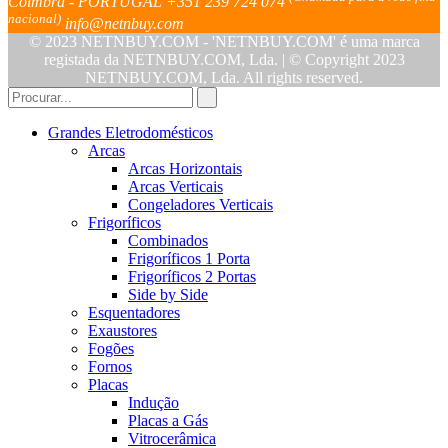
Coimbra - PORTUGAL
+351 239 724 074
nacional)
info@netnbuy.com
© 2023 NETNBUY.COM - 'NETNBUY.COM' é uma marca
registada da NETNBUY.COM, Lda. | © Copyright 2023
NETNBUY.COM, Lda. All rights reserved.
Grandes Eletrodomésticos
Arcas
Arcas Horizontais
Arcas Verticais
Congeladores Verticais
Frigoríficos
Combinados
Frigoríficos 1 Porta
Frigoríficos 2 Portas
Side by Side
Esquentadores
Exaustores
Fogões
Fornos
Placas
Indução
Placas a Gás
Vitrocerâmica