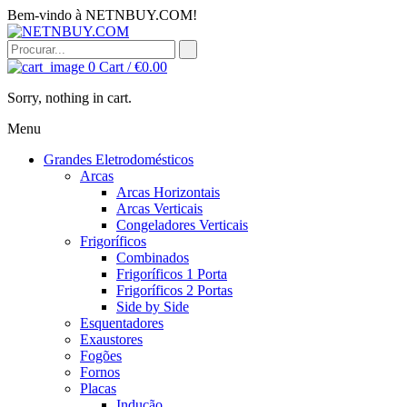
Bem-vindo à NETNBUY.COM!
0
Cart /
€
0.00
Sorry, nothing in cart.
Menu
Grandes Eletrodomésticos
Arcas
Arcas Horizontais
Arcas Verticais
Congeladores Verticais
Frigoríficos
Combinados
Frigoríficos 1 Porta
Frigoríficos 2 Portas
Side by Side
Esquentadores
Exaustores
Fogões
Fornos
Placas
Indução