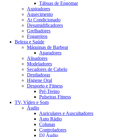
Tábuas de Engomar
Aspiradores
Aquecimento
Ar Condicionado
Desumidificadores
Grelhadores
Fogareiros
Beleza e Saúde
Máquinas de Barbear
Aparadores
Alisadores
Modeladores
Secadores de Cabelo
Depiladoras
Higiene Oral
Desporto e Fitness
Pré-Treino
Pulseiras Fitness
TV, Vídeo e Som
Áudio
Auriculares e Auscultadores
Auto Rádio
Colunas
Controladores
DJ Áudio