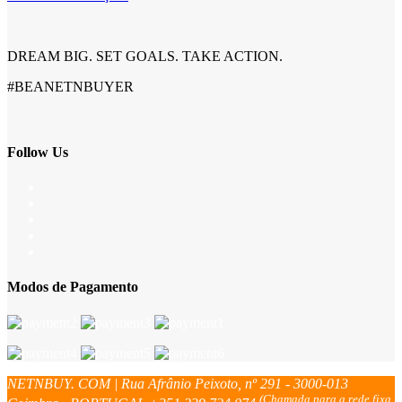
DREAM BIG. SET GOALS. TAKE ACTION.
#BEANETNBUYER
Follow Us
Modos de Pagamento
NETNBUY. COM | Rua Afrânio Peixoto, nº 291 - 3000-013
(Chamada para a rede fixa