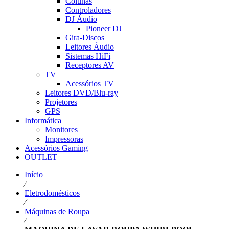
Colunas
Controladores
DJ Áudio
Pioneer DJ
Gira-Discos
Leitores Áudio
Sistemas HiFi
Receptores AV
TV
Acessórios TV
Leitores DVD/Blu-ray
Projetores
GPS
Informática
Monitores
Impressoras
Acessórios Gaming
OUTLET
Início
⁄
Eletrodomésticos
⁄
Máquinas de Roupa
⁄