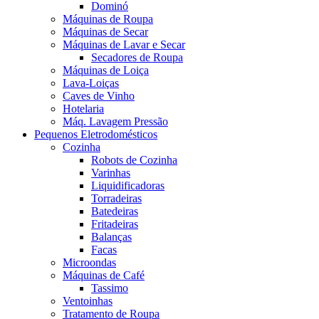
Dominó
Máquinas de Roupa
Máquinas de Secar
Máquinas de Lavar e Secar
Secadores de Roupa
Máquinas de Loiça
Lava-Loiças
Caves de Vinho
Hotelaria
Máq. Lavagem Pressão
Pequenos Eletrodomésticos
Cozinha
Robots de Cozinha
Varinhas
Liquidificadoras
Torradeiras
Batedeiras
Fritadeiras
Balanças
Facas
Microondas
Máquinas de Café
Tassimo
Ventoinhas
Tratamento de Roupa