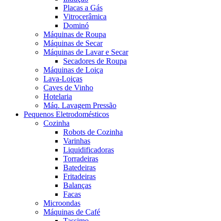
Placas a Gás
Vitrocerâmica
Dominó
Máquinas de Roupa
Máquinas de Secar
Máquinas de Lavar e Secar
Secadores de Roupa
Máquinas de Loiça
Lava-Loiças
Caves de Vinho
Hotelaria
Máq. Lavagem Pressão
Pequenos Eletrodomésticos
Cozinha
Robots de Cozinha
Varinhas
Liquidificadoras
Torradeiras
Batedeiras
Fritadeiras
Balanças
Facas
Microondas
Máquinas de Café
Tassimo