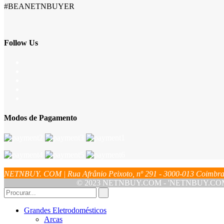
#BEANETNBUYER
Follow Us
Modos de Pagamento
NETNBUY. COM | Rua Afrânio Peixoto, nº 291 - 3000-013 Coim
© 2023 NETNBUY.COM - 'NETNBUY.COM' é u
Grandes Eletrodomésticos
Arcas