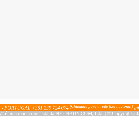
(Chamada para a rede fixa nacional)
bra - PORTUGAL
+351 239 724 074
in
ma marca registada da NETNBUY.COM, Lda. | © Copyright 2023