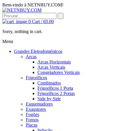
Bem-vindo à NETNBUY.COM!
0
Cart /
€
0.00
Sorry, nothing in cart.
Menu
Grandes Eletrodomésticos
Arcas
Arcas Horizontais
Arcas Verticais
Congeladores Verticais
Frigoríficos
Combinados
Frigoríficos 1 Porta
Frigoríficos 2 Portas
Side by Side
Esquentadores
Exaustores
Fogões
Fornos
Placas
Indução