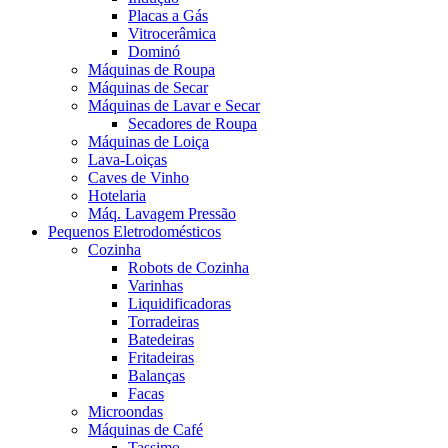
Placas a Gás
Vitrocerâmica
Dominó
Máquinas de Roupa
Máquinas de Secar
Máquinas de Lavar e Secar
Secadores de Roupa
Máquinas de Loiça
Lava-Loiças
Caves de Vinho
Hotelaria
Máq. Lavagem Pressão
Pequenos Eletrodomésticos
Cozinha
Robots de Cozinha
Varinhas
Liquidificadoras
Torradeiras
Batedeiras
Fritadeiras
Balanças
Facas
Microondas
Máquinas de Café
Tassimo