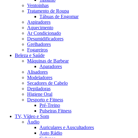
Ventoinhas
Tratamento de Roupa
Tábuas de Engomar
Aspiradores
Aquecimento
Ar Condicionado
Desumidificadores
Grelhadores
Fogareiros
Beleza e Saúde
Máquinas de Barbear
Aparadores
Alisadores
Modeladores
Secadores de Cabelo
Depiladoras
Higiene Oral
Desporto e Fitness
Pré-Treino
Pulseiras Fitness
TV, Vídeo e Som
Áudio
Auriculares e Auscultadores
Auto Rádio