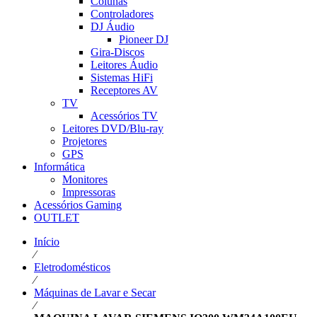
Colunas
Controladores
DJ Áudio
Pioneer DJ
Gira-Discos
Leitores Áudio
Sistemas HiFi
Receptores AV
TV
Acessórios TV
Leitores DVD/Blu-ray
Projetores
GPS
Informática
Monitores
Impressoras
Acessórios Gaming
OUTLET
Início
⁄
Eletrodomésticos
⁄
Máquinas de Lavar e Secar
⁄