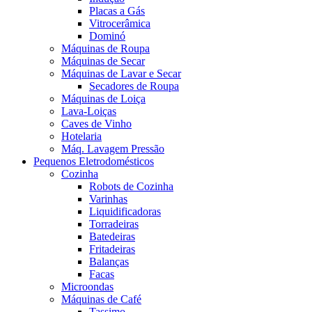
Placas a Gás
Vitrocerâmica
Dominó
Máquinas de Roupa
Máquinas de Secar
Máquinas de Lavar e Secar
Secadores de Roupa
Máquinas de Loiça
Lava-Loiças
Caves de Vinho
Hotelaria
Máq. Lavagem Pressão
Pequenos Eletrodomésticos
Cozinha
Robots de Cozinha
Varinhas
Liquidificadoras
Torradeiras
Batedeiras
Fritadeiras
Balanças
Facas
Microondas
Máquinas de Café
Tassimo