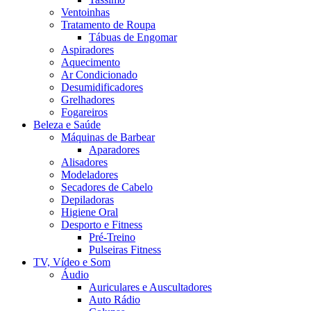
Ventoinhas
Tratamento de Roupa
Tábuas de Engomar
Aspiradores
Aquecimento
Ar Condicionado
Desumidificadores
Grelhadores
Fogareiros
Beleza e Saúde
Máquinas de Barbear
Aparadores
Alisadores
Modeladores
Secadores de Cabelo
Depiladoras
Higiene Oral
Desporto e Fitness
Pré-Treino
Pulseiras Fitness
TV, Vídeo e Som
Áudio
Auriculares e Auscultadores
Auto Rádio