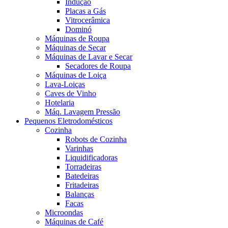
Indução
Placas a Gás
Vitrocerâmica
Dominó
Máquinas de Roupa
Máquinas de Secar
Máquinas de Lavar e Secar
Secadores de Roupa
Máquinas de Loiça
Lava-Loiças
Caves de Vinho
Hotelaria
Máq. Lavagem Pressão
Pequenos Eletrodomésticos
Cozinha
Robots de Cozinha
Varinhas
Liquidificadoras
Torradeiras
Batedeiras
Fritadeiras
Balanças
Facas
Microondas
Máquinas de Café