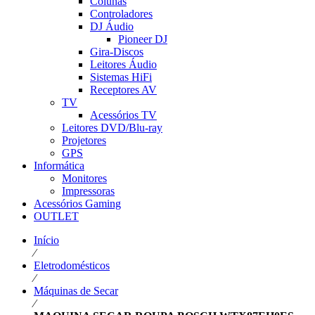
Colunas
Controladores
DJ Áudio
Pioneer DJ
Gira-Discos
Leitores Áudio
Sistemas HiFi
Receptores AV
TV
Acessórios TV
Leitores DVD/Blu-ray
Projetores
GPS
Informática
Monitores
Impressoras
Acessórios Gaming
OUTLET
Início
⁄
Eletrodomésticos
⁄
Máquinas de Secar
⁄