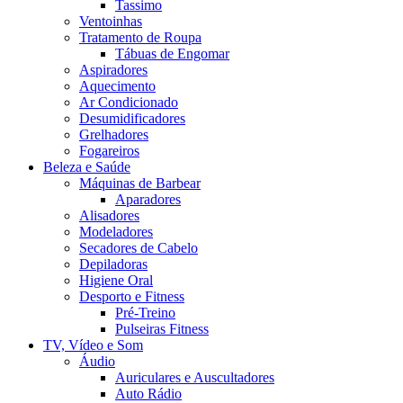
Tassimo
Ventoinhas
Tratamento de Roupa
Tábuas de Engomar
Aspiradores
Aquecimento
Ar Condicionado
Desumidificadores
Grelhadores
Fogareiros
Beleza e Saúde
Máquinas de Barbear
Aparadores
Alisadores
Modeladores
Secadores de Cabelo
Depiladoras
Higiene Oral
Desporto e Fitness
Pré-Treino
Pulseiras Fitness
TV, Vídeo e Som
Áudio
Auriculares e Auscultadores
Auto Rádio