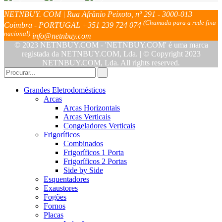
NETNBUY. COM | Rua Afrânio Peixoto, nº 291 - 3000-013
(Chamada para a rede fixa
Coimbra - PORTUGAL
+351 239 724 074
nacional)
info@netnbuy.com
© 2023 NETNBUY.COM - 'NETNBUY.COM' é uma marca
registada da NETNBUY.COM, Lda. | © Copyright 2023
NETNBUY.COM, Lda. All rights reserved.
Grandes Eletrodomésticos
Arcas
Arcas Horizontais
Arcas Verticais
Congeladores Verticais
Frigoríficos
Combinados
Frigoríficos 1 Porta
Frigoríficos 2 Portas
Side by Side
Esquentadores
Exaustores
Fogões
Fornos
Placas