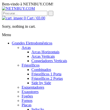
Bem-vindo à NETNBUY.COM!
0
Cart /
€
0.00
Sorry, nothing in cart.
Menu
Grandes Eletrodomésticos
Arcas
Arcas Horizontais
Arcas Verticais
Congeladores Verticais
Frigoríficos
Combinados
Frigoríficos 1 Porta
Frigoríficos 2 Portas
Side by Side
Esquentadores
Exaustores
Fogões
Fornos
Placas
Indução