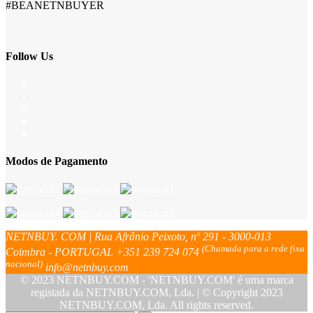
#BEANETNBUYER
Follow Us
Modos de Pagamento
NETNBUY. COM | Rua Afrânio Peixoto, nº 291 - 3000-013
(Chamada para a rede fixa
Coimbra - PORTUGAL
+351 239 724 074
nacional)
info@netnbuy.com
© 2023 NETNBUY.COM - 'NETNBUY.COM' é uma marca
registada da NETNBUY.COM, Lda. | © Copyright 2023
NETNBUY.COM, Lda. All rights reserved.