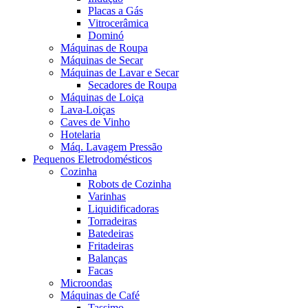
Placas a Gás
Vitrocerâmica
Dominó
Máquinas de Roupa
Máquinas de Secar
Máquinas de Lavar e Secar
Secadores de Roupa
Máquinas de Loiça
Lava-Loiças
Caves de Vinho
Hotelaria
Máq. Lavagem Pressão
Pequenos Eletrodomésticos
Cozinha
Robots de Cozinha
Varinhas
Liquidificadoras
Torradeiras
Batedeiras
Fritadeiras
Balanças
Facas
Microondas
Máquinas de Café
Tassimo