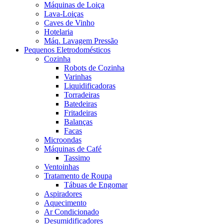
Máquinas de Loiça
Lava-Loiças
Caves de Vinho
Hotelaria
Máq. Lavagem Pressão
Pequenos Eletrodomésticos
Cozinha
Robots de Cozinha
Varinhas
Liquidificadoras
Torradeiras
Batedeiras
Fritadeiras
Balanças
Facas
Microondas
Máquinas de Café
Tassimo
Ventoinhas
Tratamento de Roupa
Tábuas de Engomar
Aspiradores
Aquecimento
Ar Condicionado
Desumidificadores