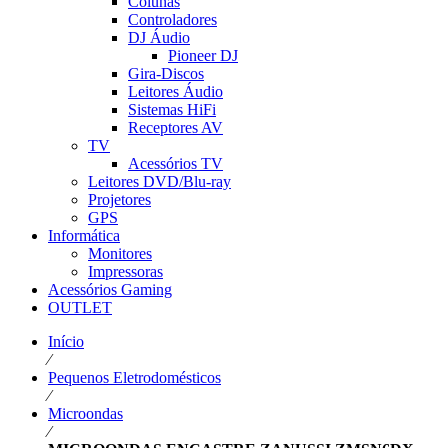
Colunas
Controladores
DJ Áudio
Pioneer DJ
Gira-Discos
Leitores Áudio
Sistemas HiFi
Receptores AV
TV
Acessórios TV
Leitores DVD/Blu-ray
Projetores
GPS
Informática
Monitores
Impressoras
Acessórios Gaming
OUTLET
Início
⁄
Pequenos Eletrodomésticos
⁄
Microondas
⁄