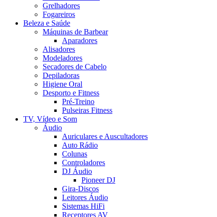
Grelhadores
Fogareiros
Beleza e Saúde
Máquinas de Barbear
Aparadores
Alisadores
Modeladores
Secadores de Cabelo
Depiladoras
Higiene Oral
Desporto e Fitness
Pré-Treino
Pulseiras Fitness
TV, Vídeo e Som
Áudio
Auriculares e Auscultadores
Auto Rádio
Colunas
Controladores
DJ Áudio
Pioneer DJ
Gira-Discos
Leitores Áudio
Sistemas HiFi
Receptores AV