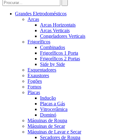
Grandes Eletrodomésticos
Arcas
Arcas Horizontais
Arcas Verticais
Congeladores Verticais
Frigoríficos
Combinados
Frigoríficos 1 Porta
Frigoríficos 2 Portas
Side by Side
Esquentadores
Exaustores
Fogões
Fornos
Placas
Indução
Placas a Gás
Vitrocerâmica
Dominó
Máquinas de Roupa
Máquinas de Secar
Máquinas de Lavar e Secar
Secadores de Roupa