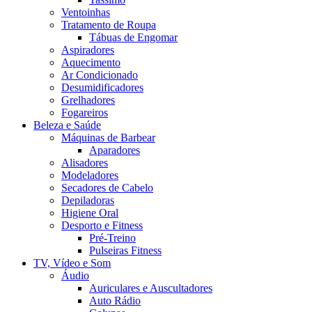
Ventoinhas
Tratamento de Roupa
Tábuas de Engomar
Aspiradores
Aquecimento
Ar Condicionado
Desumidificadores
Grelhadores
Fogareiros
Beleza e Saúde
Máquinas de Barbear
Aparadores
Alisadores
Modeladores
Secadores de Cabelo
Depiladoras
Higiene Oral
Desporto e Fitness
Pré-Treino
Pulseiras Fitness
TV, Vídeo e Som
Áudio
Auriculares e Auscultadores
Auto Rádio