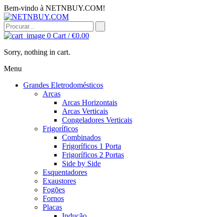
Bem-vindo à NETNBUY.COM!
0
Cart /
€
0.00
Sorry, nothing in cart.
Menu
Grandes Eletrodomésticos
Arcas
Arcas Horizontais
Arcas Verticais
Congeladores Verticais
Frigoríficos
Combinados
Frigoríficos 1 Porta
Frigoríficos 2 Portas
Side by Side
Esquentadores
Exaustores
Fogões
Fornos
Placas
Indução