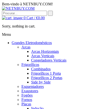
Bem-vindo à NETNBUY.COM!
0
Cart /
€
0.00
Sorry, nothing in cart.
Menu
Grandes Eletrodomésticos
Arcas
Arcas Horizontais
Arcas Verticais
Congeladores Verticais
Frigoríficos
Combinados
Frigoríficos 1 Porta
Frigoríficos 2 Portas
Side by Side
Esquentadores
Exaustores
Fogões
Fornos
Placas
Indução