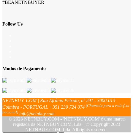
#BEANETNBUYER
Follow Us
Modos de Pagamento
NETNBUY. COM | Rua Afrânio Peixoto, nº 291 - 3000-013
(Chamada para a rede fixa
Coimbra - PORTUGAL
+351 239 724 074
nacional)
info@netnbuy.com
© 2023 NETNBUY.COM - 'NETNBUY.COM' é uma marca
registada da NETNBUY.COM, Lda. | © Copyright 2023
NETNBUY.COM, Lda. All rights reserved.