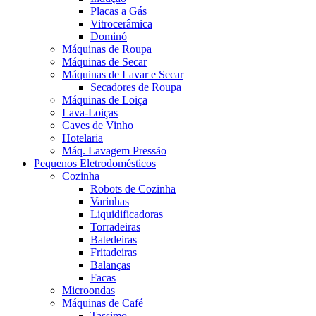
Placas a Gás
Vitrocerâmica
Dominó
Máquinas de Roupa
Máquinas de Secar
Máquinas de Lavar e Secar
Secadores de Roupa
Máquinas de Loiça
Lava-Loiças
Caves de Vinho
Hotelaria
Máq. Lavagem Pressão
Pequenos Eletrodomésticos
Cozinha
Robots de Cozinha
Varinhas
Liquidificadoras
Torradeiras
Batedeiras
Fritadeiras
Balanças
Facas
Microondas
Máquinas de Café
Tassimo