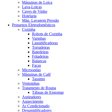
Máquinas de Loiça
Lava-Loiças
Caves de Vinho
Hotelaria
Máq. Lavagem Pressão
Pequenos Eletrodomésticos
Cozinha
Robots de Cozinha
Varinhas
Liquidificadoras
Torradeiras
Batedeiras
Fritadeiras
Balanças
Facas
Microondas
Máquinas de Café
Tassimo
Ventoinhas
Tratamento de Roupa
Tábuas de Engomar
Aspiradores
Aquecimento
Ar Condicionado
Desumidificadores