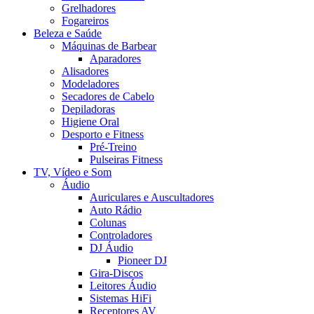
Grelhadores
Fogareiros
Beleza e Saúde
Máquinas de Barbear
Aparadores
Alisadores
Modeladores
Secadores de Cabelo
Depiladoras
Higiene Oral
Desporto e Fitness
Pré-Treino
Pulseiras Fitness
TV, Vídeo e Som
Áudio
Auriculares e Auscultadores
Auto Rádio
Colunas
Controladores
DJ Áudio
Pioneer DJ
Gira-Discos
Leitores Áudio
Sistemas HiFi
Receptores AV