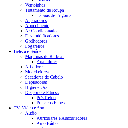
Ventoinhas
Tratamento de Roupa
Tábuas de Engomar
Aspiradores
Aquecimento
Ar Condicionado
Desumidificadores
Grelhadores
Fogareiros
Beleza e Saúde
Máquinas de Barbear
Aparadores
Alisadores
Modeladores
Secadores de Cabelo
Depiladoras
Higiene Oral
Desporto e Fitness
Pré-Treino
Pulseiras Fitness
TV, Vídeo e Som
Áudio
Auriculares e Auscultadores
Auto Rádio