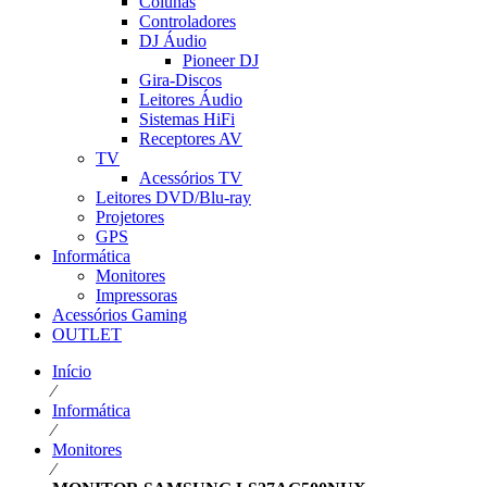
Colunas
Controladores
DJ Áudio
Pioneer DJ
Gira-Discos
Leitores Áudio
Sistemas HiFi
Receptores AV
TV
Acessórios TV
Leitores DVD/Blu-ray
Projetores
GPS
Informática
Monitores
Impressoras
Acessórios Gaming
OUTLET
Início
⁄
Informática
⁄
Monitores
⁄