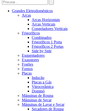
Grandes Eletrodomésticos
Arcas
Arcas Horizontais
Arcas Verticais
Congeladores Verticais
Frigoríficos
Combinados
Frigoríficos 1 Porta
Frigoríficos 2 Portas
Side by Side
Esquentadores
Exaustores
Fogões
Fornos
Placas
Indução
Placas a Gás
Vitrocerâmica
Dominó
Máquinas de Roupa
Máquinas de Secar
Máquinas de Lavar e Secar
Secadores de Roupa