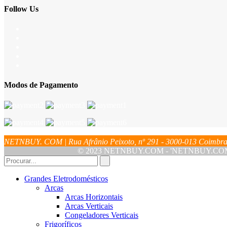
Follow Us
Modos de Pagamento
NETNBUY. COM | Rua Afrânio Peixoto, nº 291 - 3000-013 Coim
© 2023 NETNBUY.COM - 'NETNBUY.COM' é u
Grandes Eletrodomésticos
Arcas
Arcas Horizontais
Arcas Verticais
Congeladores Verticais
Frigoríficos