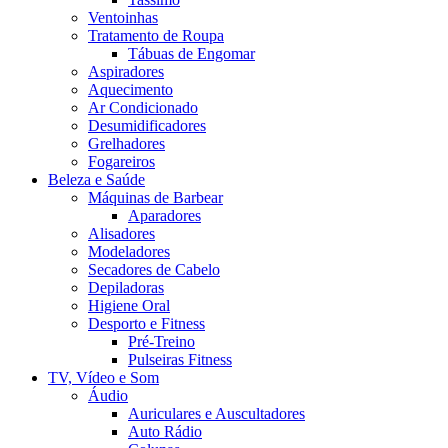
Ventoinhas
Tratamento de Roupa
Tábuas de Engomar
Aspiradores
Aquecimento
Ar Condicionado
Desumidificadores
Grelhadores
Fogareiros
Beleza e Saúde
Máquinas de Barbear
Aparadores
Alisadores
Modeladores
Secadores de Cabelo
Depiladoras
Higiene Oral
Desporto e Fitness
Pré-Treino
Pulseiras Fitness
TV, Vídeo e Som
Áudio
Auriculares e Auscultadores
Auto Rádio