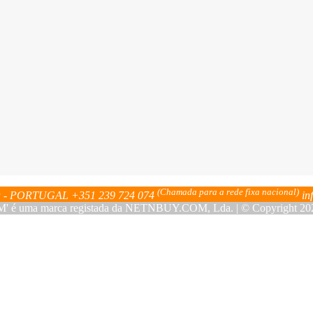
(Chamada para a rede fixa nacional)
bra - PORTUGAL
+351 239 724 074
in
ma marca registada da NETNBUY.COM, Lda. | © Copyright 2023