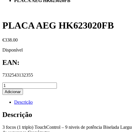
PLACA AEG HK623020FB
PLACA AEG HK623020FB
€
338.00
Disponível
EAN:
7332543132355
Adicionar
Descrição
Descrição
3 focos (1 triplo) TouchControl – 9 niveis de potência Biselada Larg