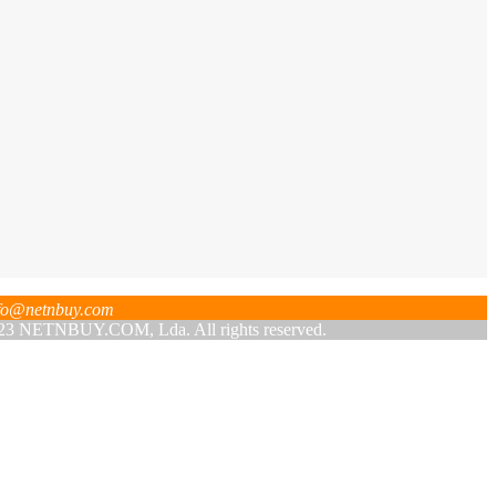
fo@netnbuy.com
 NETNBUY.COM, Lda. All rights reserved.