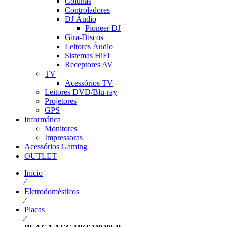
Colunas
Controladores
DJ Áudio
Pioneer DJ
Gira-Discos
Leitores Áudio
Sistemas HiFi
Receptores AV
TV
Acessórios TV
Leitores DVD/Blu-ray
Projetores
GPS
Informática
Monitores
Impressoras
Acessórios Gaming
OUTLET
Início
⁄
Eletrodomésticos
⁄
Placas
⁄