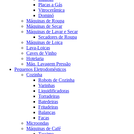
Placas a Gás
Vitrocerâmica
Dominó
Máquinas de Roupa
Máquinas de Secar
Máquinas de Lavar e Secar
Secadores de Roupa
Máquinas de Loiça
Lava-Loiças
Caves de Vinho
Hotelaria
Máq. Lavagem Pressão
Pequenos Eletrodomésticos
Cozinha
Robots de Cozinha
Varinhas
Liquidificadoras
Torradeiras
Batedeiras
Fritadeiras
Balanças
Facas
Microondas
Máquinas de Café
Tassimo