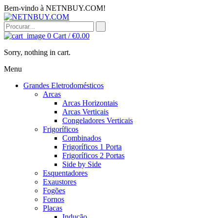
Bem-vindo à NETNBUY.COM!
0
Cart /
€
0.00
Sorry, nothing in cart.
Menu
Grandes Eletrodomésticos
Arcas
Arcas Horizontais
Arcas Verticais
Congeladores Verticais
Frigoríficos
Combinados
Frigoríficos 1 Porta
Frigoríficos 2 Portas
Side by Side
Esquentadores
Exaustores
Fogões
Fornos
Placas
Indução