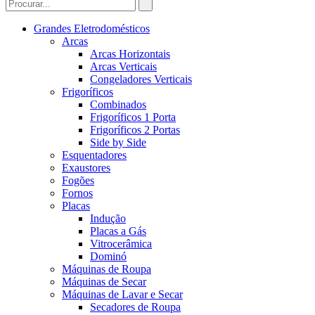
Grandes Eletrodomésticos
Arcas
Arcas Horizontais
Arcas Verticais
Congeladores Verticais
Frigoríficos
Combinados
Frigoríficos 1 Porta
Frigoríficos 2 Portas
Side by Side
Esquentadores
Exaustores
Fogões
Fornos
Placas
Indução
Placas a Gás
Vitrocerâmica
Dominó
Máquinas de Roupa
Máquinas de Secar
Máquinas de Lavar e Secar
Secadores de Roupa