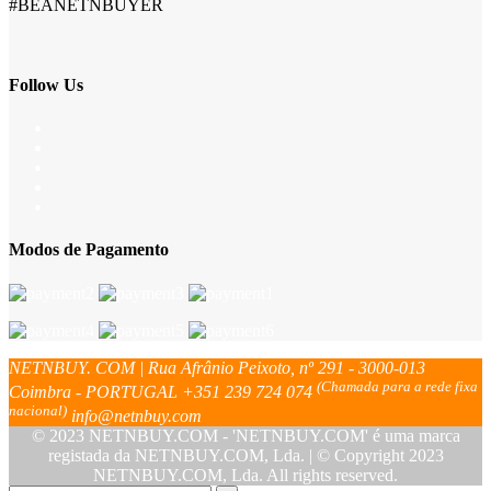
#BEANETNBUYER
Follow Us
Modos de Pagamento
NETNBUY. COM | Rua Afrânio Peixoto, nº 291 - 3000-013
(Chamada para a rede fixa
Coimbra - PORTUGAL
+351 239 724 074
nacional)
info@netnbuy.com
© 2023 NETNBUY.COM - 'NETNBUY.COM' é uma marca
registada da NETNBUY.COM, Lda. | © Copyright 2023
NETNBUY.COM, Lda. All rights reserved.