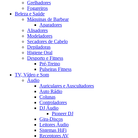
Grelhadores
Fogareiros
Beleza e Saúde
Máquinas de Barbear
Aparadores
Alisadores
Modeladores
Secadores de Cabelo
Depiladoras
Higiene Oral
Desporto e Fitness
Pré-Treino
Pulseiras Fitness
TV, Vídeo e Som
Áudio
Auriculares e Auscultadores
Auto Rádio
Colunas
Controladores
DJ Áudio
Pioneer DJ
Gira-Discos
Leitores Áudio
Sistemas HiFi
Receptores AV