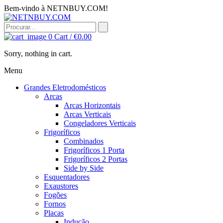
Bem-vindo à NETNBUY.COM!
0
Cart /
€
0.00
Sorry, nothing in cart.
Menu
Grandes Eletrodomésticos
Arcas
Arcas Horizontais
Arcas Verticais
Congeladores Verticais
Frigoríficos
Combinados
Frigoríficos 1 Porta
Frigoríficos 2 Portas
Side by Side
Esquentadores
Exaustores
Fogões
Fornos
Placas
Indução