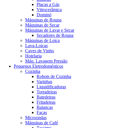
Placas a Gás
Vitrocerâmica
Dominó
Máquinas de Roupa
Máquinas de Secar
Máquinas de Lavar e Secar
Secadores de Roupa
Máquinas de Loiça
Lava-Loiças
Caves de Vinho
Hotelaria
Máq. Lavagem Pressão
Pequenos Eletrodomésticos
Cozinha
Robots de Cozinha
Varinhas
Liquidificadoras
Torradeiras
Batedeiras
Fritadeiras
Balanças
Facas
Microondas
Máquinas de Café
Tassimo