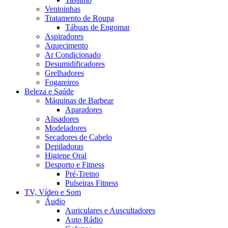
Ventoinhas
Tratamento de Roupa
Tábuas de Engomar
Aspiradores
Aquecimento
Ar Condicionado
Desumidificadores
Grelhadores
Fogareiros
Beleza e Saúde
Máquinas de Barbear
Aparadores
Alisadores
Modeladores
Secadores de Cabelo
Depiladoras
Higiene Oral
Desporto e Fitness
Pré-Treino
Pulseiras Fitness
TV, Vídeo e Som
Áudio
Auriculares e Auscultadores
Auto Rádio