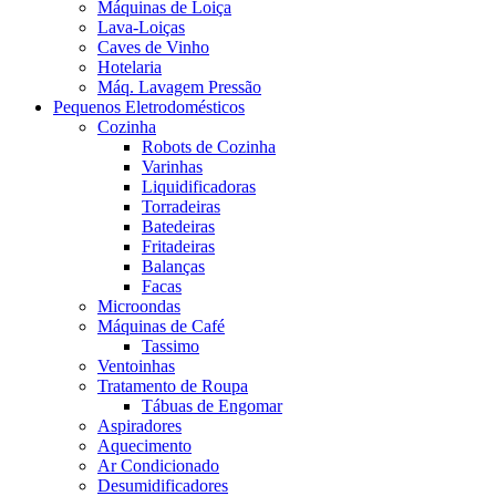
Máquinas de Loiça
Lava-Loiças
Caves de Vinho
Hotelaria
Máq. Lavagem Pressão
Pequenos Eletrodomésticos
Cozinha
Robots de Cozinha
Varinhas
Liquidificadoras
Torradeiras
Batedeiras
Fritadeiras
Balanças
Facas
Microondas
Máquinas de Café
Tassimo
Ventoinhas
Tratamento de Roupa
Tábuas de Engomar
Aspiradores
Aquecimento
Ar Condicionado
Desumidificadores