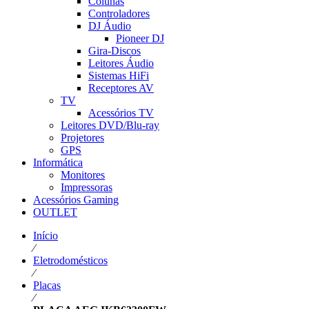
Colunas
Controladores
DJ Áudio
Pioneer DJ
Gira-Discos
Leitores Áudio
Sistemas HiFi
Receptores AV
TV
Acessórios TV
Leitores DVD/Blu-ray
Projetores
GPS
Informática
Monitores
Impressoras
Acessórios Gaming
OUTLET
Início
⁄
Eletrodomésticos
⁄
Placas
⁄