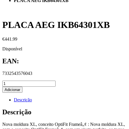
PLACA AEG IKB64301XB
PLACA AEG IKB64301XB
€
441.99
Disponível
EAN:
7332543576043
Adicionar
Descrição
Descrição
Nova moldura XL, conceito OptiFit Frameâ„¢ : Nova moldura XL,