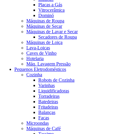
Placas a Gás
Vitrocerâmica
Dominó
Máquinas de Roupa
Máquinas de Secar
Máquinas de Lavar e Secar
Secadores de Roupa
Máquinas de Loiça
Lava-Loiças
Caves de Vinho
Hotelaria
Máq. Lavagem Pressão
Pequenos Eletrodomésticos
Cozinha
Robots de Cozinha
Varinhas
Liquidificadoras
Torradeiras
Batedeiras
Fritadeiras
Balanças
Facas
Microondas
Máquinas de Café
Tassimo