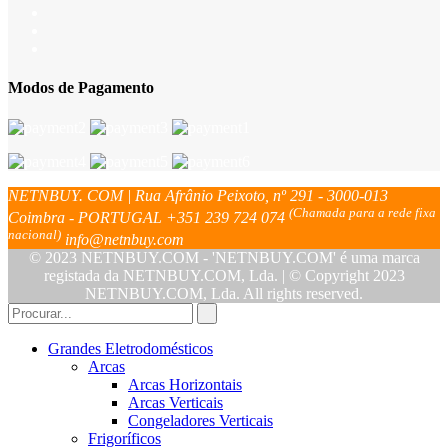
Modos de Pagamento
NETNBUY. COM | Rua Afrânio Peixoto, nº 291 - 3000-013
(Chamada para a rede fixa
Coimbra - PORTUGAL
+351 239 724 074
nacional)
info@netnbuy.com
© 2023 NETNBUY.COM - 'NETNBUY.COM' é uma marca
registada da NETNBUY.COM, Lda. | © Copyright 2023
NETNBUY.COM, Lda. All rights reserved.
Grandes Eletrodomésticos
Arcas
Arcas Horizontais
Arcas Verticais
Congeladores Verticais
Frigoríficos