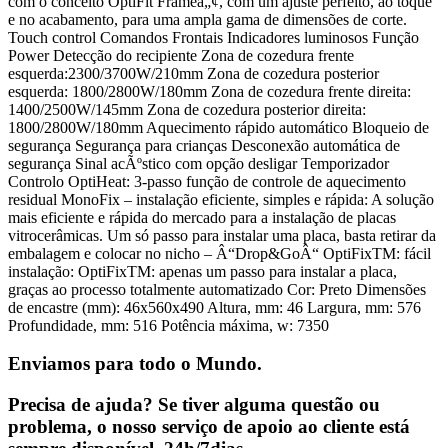
com o conceito OptiFit Frameâ„¢, com um ajuste perfeito, ao toque
e no acabamento, para uma ampla gama de dimensões de corte.
Touch control Comandos Frontais Indicadores luminosos Função
Power Detecção do recipiente Zona de cozedura frente
esquerda:2300/3700W/210mm Zona de cozedura posterior
esquerda: 1800/2800W/180mm Zona de cozedura frente direita:
1400/2500W/145mm Zona de cozedura posterior direita:
1800/2800W/180mm Aquecimento rápido automático Bloqueio de
segurança Segurança para crianças Desconexão automática de
segurança Sinal acÃºstico com opção desligar Temporizador
Controlo OptiHeat: 3-passo função de controle de aquecimento
residual MonoFix – instalação eficiente, simples e rápida: A solução
mais eficiente e rápida do mercado para a instalação de placas
vitrocerâmicas. Um só passo para instalar uma placa, basta retirar da
embalagem e colocar no nicho – Â“Drop&GoÂ“ OptiFixTM: fácil
instalação: OptiFixTM: apenas um passo para instalar a placa,
graças ao processo totalmente automatizado Cor: Preto Dimensões
de encastre (mm): 46x560x490 Altura, mm: 46 Largura, mm: 576
Profundidade, mm: 516 Potência máxima, w: 7350
Enviamos para todo o Mundo.
Precisa de ajuda? Se tiver alguma questão ou
problema, o nosso serviço de apoio ao cliente está