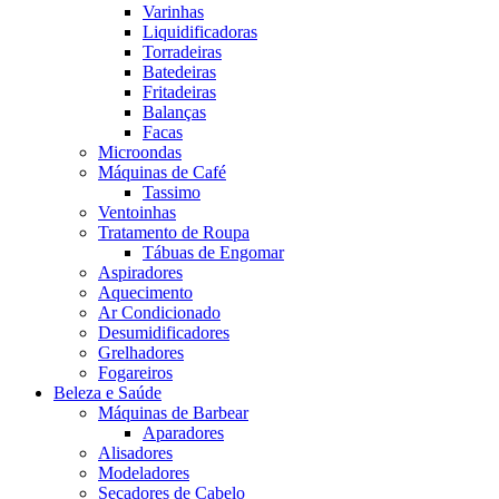
Varinhas
Liquidificadoras
Torradeiras
Batedeiras
Fritadeiras
Balanças
Facas
Microondas
Máquinas de Café
Tassimo
Ventoinhas
Tratamento de Roupa
Tábuas de Engomar
Aspiradores
Aquecimento
Ar Condicionado
Desumidificadores
Grelhadores
Fogareiros
Beleza e Saúde
Máquinas de Barbear
Aparadores
Alisadores
Modeladores
Secadores de Cabelo