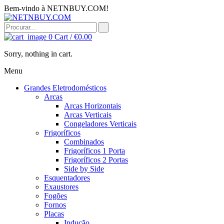
Bem-vindo à NETNBUY.COM!
0
Cart /
€
0.00
Sorry, nothing in cart.
Menu
Grandes Eletrodomésticos
Arcas
Arcas Horizontais
Arcas Verticais
Congeladores Verticais
Frigoríficos
Combinados
Frigoríficos 1 Porta
Frigoríficos 2 Portas
Side by Side
Esquentadores
Exaustores
Fogões
Fornos
Placas
Indução