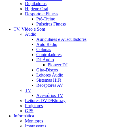
Depiladoras
Higiene Oral
Desporto e Fitness
Pré-Treino
Pulseiras Fitness
TV, Vídeo e Som
Áudio
Auriculares e Auscultadores
Auto Rádio
Colunas
Controladores
DJ Áudio
Pioneer DJ
Gira-Discos
Leitores Áudio
Sistemas HiFi
Receptores AV
TV
Acessórios TV
Leitores DVD/Blu-ray
Projetores
GPS
Informática
Monitores
Impressoras