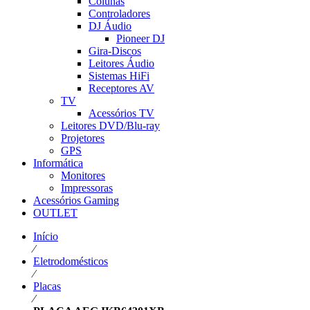
Colunas
Controladores
DJ Áudio
Pioneer DJ
Gira-Discos
Leitores Áudio
Sistemas HiFi
Receptores AV
TV
Acessórios TV
Leitores DVD/Blu-ray
Projetores
GPS
Informática
Monitores
Impressoras
Acessórios Gaming
OUTLET
Início
⁄
Eletrodomésticos
⁄
Placas
⁄