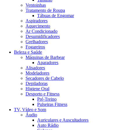
Ventoinhas
Tratamento de Roupa
Tábuas de Engomar
Aspiradores
Aquecimento
Ar Condicionado
Desumidificadores
Grelhadores
Fogareiros
Beleza e Saúde
Máquinas de Barbear
Aparadores
Alisadores
Modeladores
Secadores de Cabelo
Depiladoras
Higiene Oral
Desporto e Fitness
Pré-Treino
Pulseiras Fitness
TV, Vídeo e Som
Áudio
Auriculares e Auscultadores
Auto Rádio