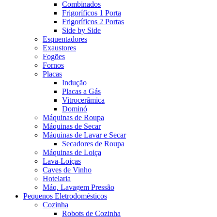
Combinados
Frigoríficos 1 Porta
Frigoríficos 2 Portas
Side by Side
Esquentadores
Exaustores
Fogões
Fornos
Placas
Indução
Placas a Gás
Vitrocerâmica
Dominó
Máquinas de Roupa
Máquinas de Secar
Máquinas de Lavar e Secar
Secadores de Roupa
Máquinas de Loiça
Lava-Loiças
Caves de Vinho
Hotelaria
Máq. Lavagem Pressão
Pequenos Eletrodomésticos
Cozinha
Robots de Cozinha