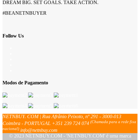
DREAM BIG. SET GOALS. TAKE ACTION.
#BEANETNBUYER
Follow Us
Modos de Pagamento
NETNBUY. COM | Rua Afrânio Peixoto, nº 291 - 3000-013
(Chamada para a rede fixa
Coimbra - PORTUGAL
+351 239 724 074
nacional)
info@netnbuy.com
© 2023 NETNBUY.COM - 'NETNBUY.COM' é uma marca