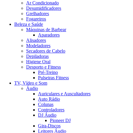
Ar Condicionado
Desumidificadores
Grelhadores
Fogareiros
Beleza e Saúde
Máquinas de Barbear
Aparadores
Alisadores
Modeladores
Secadores de Cabelo
Depiladoras
Higiene Oral
Desporto e Fitness
Pré-Treino
Pulseiras Fitness
TV, Vídeo e Som
Áudio
Auriculares e Auscultadores
Auto Rádio
Colunas
Controladores
DJ Áudio
Pioneer DJ
Gira-Discos
Leitores Áudio