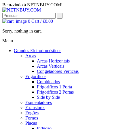
Bem-vindo à NETNBUY.COM!
0
Cart /
€
0.00
Sorry, nothing in cart.
Menu
Grandes Eletrodomésticos
Arcas
Arcas Horizontais
Arcas Verticais
Congeladores Verticais
Frigoríficos
Combinados
Frigoríficos 1 Porta
Frigoríficos 2 Portas
Side by Side
Esquentadores
Exaustores
Fogões
Fornos
Placas
Indução