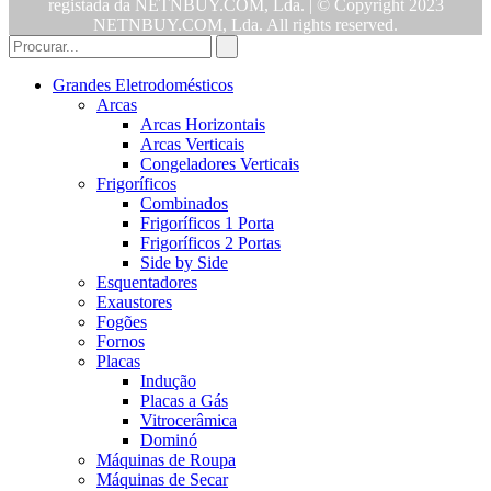
registada da NETNBUY.COM, Lda. | © Copyright 2023
NETNBUY.COM, Lda. All rights reserved.
Grandes Eletrodomésticos
Arcas
Arcas Horizontais
Arcas Verticais
Congeladores Verticais
Frigoríficos
Combinados
Frigoríficos 1 Porta
Frigoríficos 2 Portas
Side by Side
Esquentadores
Exaustores
Fogões
Fornos
Placas
Indução
Placas a Gás
Vitrocerâmica
Dominó
Máquinas de Roupa
Máquinas de Secar