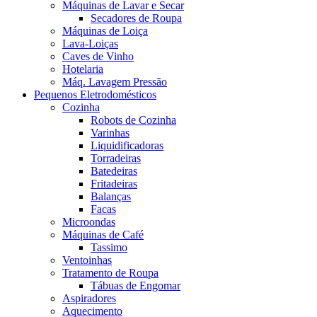
Máquinas de Lavar e Secar
Secadores de Roupa
Máquinas de Loiça
Lava-Loiças
Caves de Vinho
Hotelaria
Máq. Lavagem Pressão
Pequenos Eletrodomésticos
Cozinha
Robots de Cozinha
Varinhas
Liquidificadoras
Torradeiras
Batedeiras
Fritadeiras
Balanças
Facas
Microondas
Máquinas de Café
Tassimo
Ventoinhas
Tratamento de Roupa
Tábuas de Engomar
Aspiradores
Aquecimento