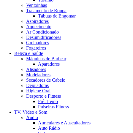
Ventoinhas
Tratamento de Roupa
Tábuas de Engomar
Aspiradores
Aquecimento
Ar Condicionado
Desumidificadores
Grelhadores
Fogareiros
Beleza e Saúde
Máquinas de Barbear
Aparadores
Alisadores
Modeladores
Secadores de Cabelo
Depiladoras
Higiene Oral
Desporto e Fitness
Pré-Treino
Pulseiras Fitness
TV, Vídeo e Som
Áudio
Auriculares e Auscultadores
Auto Rádio