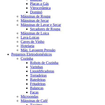
Placas a Gás
Vitrocerâmica
Dominó
Máquinas de Roupa
Máquinas de Secar
Máquinas de Lavar e Secar
Secadores de Roupa
Máquinas de Loiça
Lava-Loiças
Caves de Vinho
Hotelaria
Máq. Lavagem Pressão
Pequenos Eletrodomésticos
Cozinha
Robots de Cozinha
Varinhas
Liquidificadoras
Torradeiras
Batedeiras
Fritadeiras
Balanças
Facas
Microondas
Máquinas de Café
Tassimo