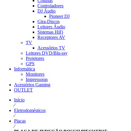
Colunas
Controladores
DJ Áudio
Pioneer DJ
Gira-Discos
Leitores Áudio
Sistemas HiFi
Receptores AV
TV
Acessórios TV
Leitores DVD/Blu-ray
Projetores
GPS
Informática
Monitores
Impressoras
Acessórios Gaming
OUTLET
Início
⁄
Eletrodomésticos
⁄
Placas
⁄