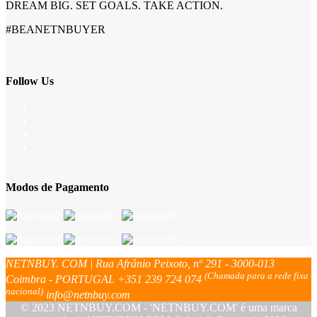
DREAM BIG. SET GOALS. TAKE ACTION.
#BEANETNBUYER
Follow Us
Modos de Pagamento
NETNBUY. COM | Rua Afrânio Peixoto, nº 291 - 3000-013
(Chamada para a rede fixa
Coimbra - PORTUGAL
+351 239 724 074
nacional)
info@netnbuy.com
© 2023 NETNBUY.COM - 'NETNBUY.COM' é uma marca