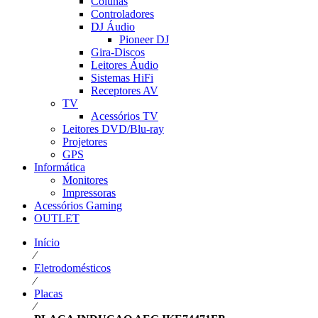
Colunas
Controladores
DJ Áudio
Pioneer DJ
Gira-Discos
Leitores Áudio
Sistemas HiFi
Receptores AV
TV
Acessórios TV
Leitores DVD/Blu-ray
Projetores
GPS
Informática
Monitores
Impressoras
Acessórios Gaming
OUTLET
Início
⁄
Eletrodomésticos
⁄
Placas
⁄