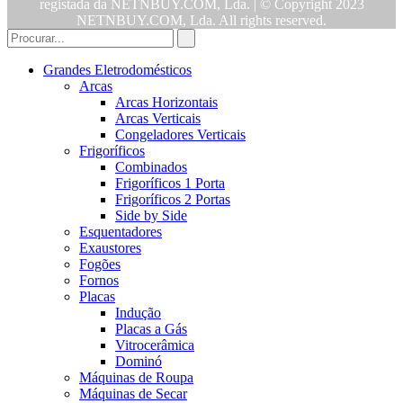
registada da NETNBUY.COM, Lda. | © Copyright 2023
NETNBUY.COM, Lda. All rights reserved.
Grandes Eletrodomésticos
Arcas
Arcas Horizontais
Arcas Verticais
Congeladores Verticais
Frigoríficos
Combinados
Frigoríficos 1 Porta
Frigoríficos 2 Portas
Side by Side
Esquentadores
Exaustores
Fogões
Fornos
Placas
Indução
Placas a Gás
Vitrocerâmica
Dominó
Máquinas de Roupa
Máquinas de Secar