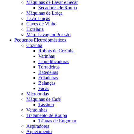
Máquinas de Lavar e Secar
Secadores de Roupa
Máquinas de Loiça
Lava-Loiças
Caves de Vinho
Hotelaria
Máq. Lavagem Pressão
Pequenos Eletrodomésticos
Cozinha
Robots de Cozinha
Varinhas
Liquidificadoras
Torradeiras
Batedeiras
Fritadeiras
Balanças
Facas
Microondas
Máquinas de Café
Tassimo
Ventoinhas
Tratamento de Roupa
Tábuas de Engomar
Aspiradores
Aquecimento