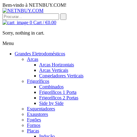
Bem-vindo à NETNBUY.COM!
0
Cart /
€
0.00
Sorry, nothing in cart.
Menu
Grandes Eletrodomésticos
Arcas
Arcas Horizontais
Arcas Verticais
Congeladores Verticais
Frigoríficos
Combinados
Frigoríficos 1 Porta
Frigoríficos 2 Portas
Side by Side
Esquentadores
Exaustores
Fogões
Fornos
Placas
Indução