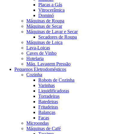
Placas a Gás
Vitrocerâmica
Dominó
Máquinas de Roupa
Máquinas de Secar
Máquinas de Lavar e Secar
Secadores de Roupa
Máquinas de Loiça
Lava-Loiças
Caves de Vinho
Hotelaria
Máq. Lavagem Pressão
Pequenos Eletrodomésticos
Cozinha
Robots de Cozinha
Varinhas
Liquidificadoras
Torradeiras
Batedeiras
Fritadeiras
Balanças
Facas
Microondas
Máquinas de Café
Tassimo