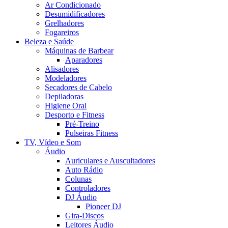
Ar Condicionado
Desumidificadores
Grelhadores
Fogareiros
Beleza e Saúde
Máquinas de Barbear
Aparadores
Alisadores
Modeladores
Secadores de Cabelo
Depiladoras
Higiene Oral
Desporto e Fitness
Pré-Treino
Pulseiras Fitness
TV, Vídeo e Som
Áudio
Auriculares e Auscultadores
Auto Rádio
Colunas
Controladores
DJ Áudio
Pioneer DJ
Gira-Discos
Leitores Áudio