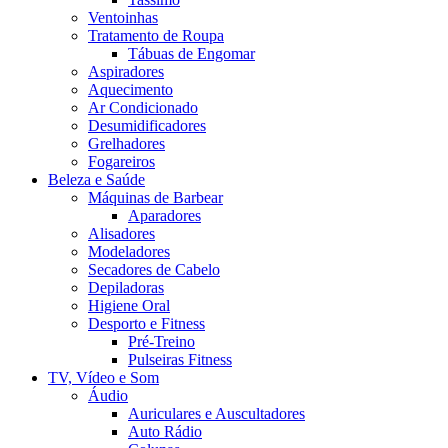
Ventoinhas
Tratamento de Roupa
Tábuas de Engomar
Aspiradores
Aquecimento
Ar Condicionado
Desumidificadores
Grelhadores
Fogareiros
Beleza e Saúde
Máquinas de Barbear
Aparadores
Alisadores
Modeladores
Secadores de Cabelo
Depiladoras
Higiene Oral
Desporto e Fitness
Pré-Treino
Pulseiras Fitness
TV, Vídeo e Som
Áudio
Auriculares e Auscultadores
Auto Rádio