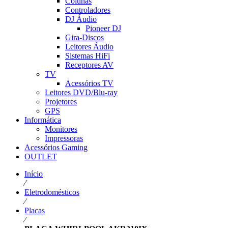
Colunas
Controladores
DJ Áudio
Pioneer DJ
Gira-Discos
Leitores Áudio
Sistemas HiFi
Receptores AV
TV
Acessórios TV
Leitores DVD/Blu-ray
Projetores
GPS
Informática
Monitores
Impressoras
Acessórios Gaming
OUTLET
Início
⁄
Eletrodomésticos
⁄
Placas
⁄