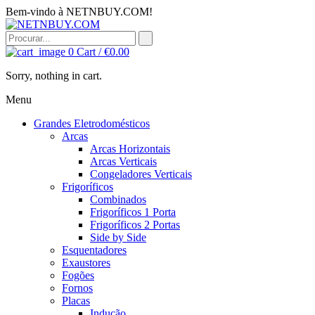
Bem-vindo à NETNBUY.COM!
0
Cart /
€
0.00
Sorry, nothing in cart.
Menu
Grandes Eletrodomésticos
Arcas
Arcas Horizontais
Arcas Verticais
Congeladores Verticais
Frigoríficos
Combinados
Frigoríficos 1 Porta
Frigoríficos 2 Portas
Side by Side
Esquentadores
Exaustores
Fogões
Fornos
Placas
Indução