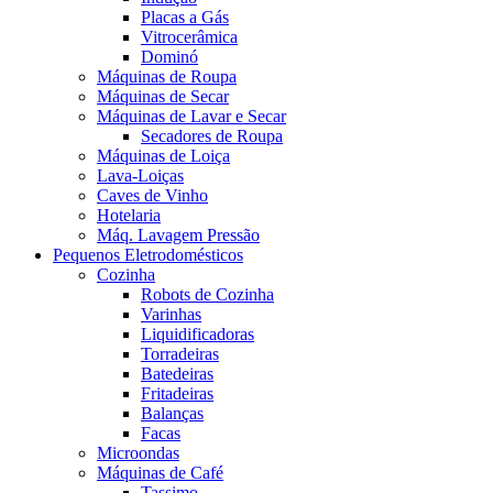
Placas a Gás
Vitrocerâmica
Dominó
Máquinas de Roupa
Máquinas de Secar
Máquinas de Lavar e Secar
Secadores de Roupa
Máquinas de Loiça
Lava-Loiças
Caves de Vinho
Hotelaria
Máq. Lavagem Pressão
Pequenos Eletrodomésticos
Cozinha
Robots de Cozinha
Varinhas
Liquidificadoras
Torradeiras
Batedeiras
Fritadeiras
Balanças
Facas
Microondas
Máquinas de Café
Tassimo