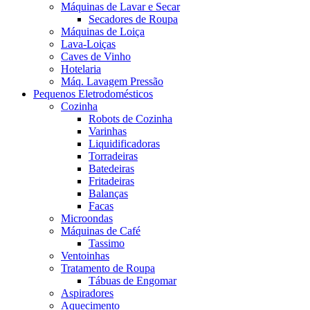
Máquinas de Lavar e Secar
Secadores de Roupa
Máquinas de Loiça
Lava-Loiças
Caves de Vinho
Hotelaria
Máq. Lavagem Pressão
Pequenos Eletrodomésticos
Cozinha
Robots de Cozinha
Varinhas
Liquidificadoras
Torradeiras
Batedeiras
Fritadeiras
Balanças
Facas
Microondas
Máquinas de Café
Tassimo
Ventoinhas
Tratamento de Roupa
Tábuas de Engomar
Aspiradores
Aquecimento