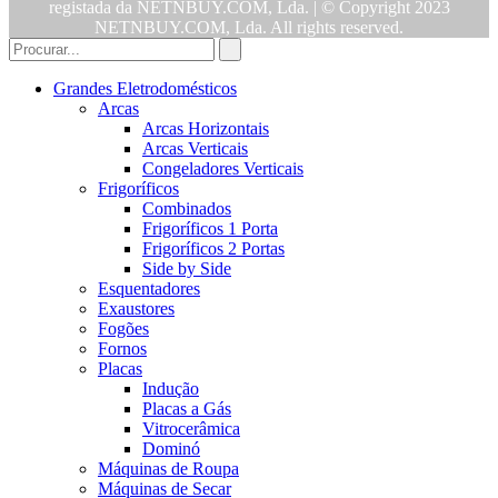
registada da NETNBUY.COM, Lda. | © Copyright 2023
NETNBUY.COM, Lda. All rights reserved.
Grandes Eletrodomésticos
Arcas
Arcas Horizontais
Arcas Verticais
Congeladores Verticais
Frigoríficos
Combinados
Frigoríficos 1 Porta
Frigoríficos 2 Portas
Side by Side
Esquentadores
Exaustores
Fogões
Fornos
Placas
Indução
Placas a Gás
Vitrocerâmica
Dominó
Máquinas de Roupa
Máquinas de Secar