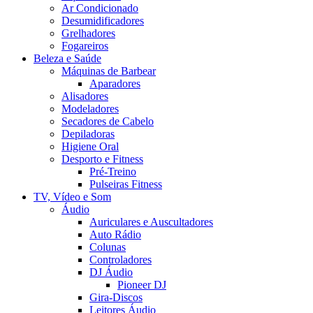
Ar Condicionado
Desumidificadores
Grelhadores
Fogareiros
Beleza e Saúde
Máquinas de Barbear
Aparadores
Alisadores
Modeladores
Secadores de Cabelo
Depiladoras
Higiene Oral
Desporto e Fitness
Pré-Treino
Pulseiras Fitness
TV, Vídeo e Som
Áudio
Auriculares e Auscultadores
Auto Rádio
Colunas
Controladores
DJ Áudio
Pioneer DJ
Gira-Discos
Leitores Áudio