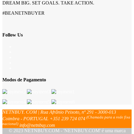
DREAM BIG. SET GOALS. TAKE ACTION.
#BEANETNBUYER
Follow Us
Modos de Pagamento
NETNBUY. COM | Rua Afrânio Peixoto, nº 291 - 3000-013
(Chamada para a rede fixa
Coimbra - PORTUGAL
+351 239 724 074
nacional)
info@netnbuy.com
© 2023 NETNBUY.COM - 'NETNBUY.COM' é uma marca