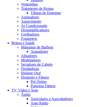
Ventoinhas
Tratamento de Roupa
Tábuas de Engomar
Aspiradores
Aquecimento
Ar Condicionado
Desumidificadores
Grelhadores
Fogareiros
Beleza e Saúde
Máquinas de Barbear
Aparadores
Alisadores
Modeladores
Secadores de Cabelo
Depiladoras
Higiene Oral
Desporto e Fitness
Pré-Treino
Pulseiras Fitness
TV, Vídeo e Som
Áudio
Auriculares e Auscultadores
Auto Rádio