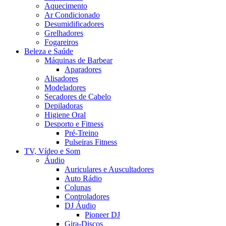
Aquecimento
Ar Condicionado
Desumidificadores
Grelhadores
Fogareiros
Beleza e Saúde
Máquinas de Barbear
Aparadores
Alisadores
Modeladores
Secadores de Cabelo
Depiladoras
Higiene Oral
Desporto e Fitness
Pré-Treino
Pulseiras Fitness
TV, Vídeo e Som
Áudio
Auriculares e Auscultadores
Auto Rádio
Colunas
Controladores
DJ Áudio
Pioneer DJ
Gira-Discos