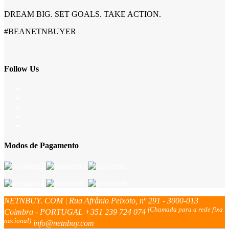
DREAM BIG. SET GOALS. TAKE ACTION.
#BEANETNBUYER
Follow Us
Modos de Pagamento
NETNBUY. COM | Rua Afrânio Peixoto, nº 291 - 3000-013
(Chamada para a rede fixa
Coimbra - PORTUGAL
+351 239 724 074
nacional)
info@netnbuy.com