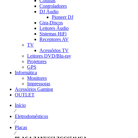
Colunas
Controladores
DJ Áudio
Pioneer DJ
Gira-Discos
Leitores Áudio
Sistemas HiFi
Receptores AV
TV
Acessórios TV
Leitores DVD/Blu-ray
Projetores
GPS
Informática
Monitores
Impressoras
Acessórios Gaming
OUTLET
Início
⁄
Eletrodomésticos
⁄
Placas
⁄