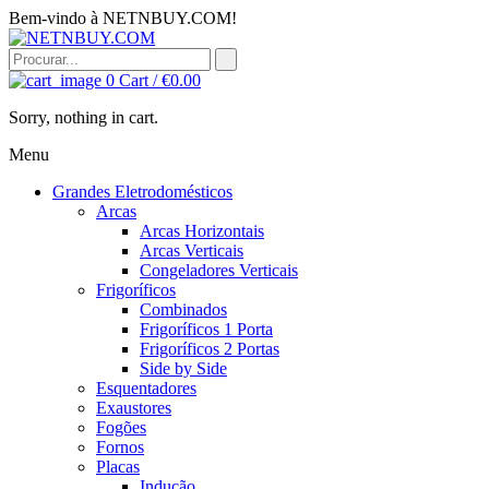
Bem-vindo à NETNBUY.COM!
0
Cart /
€
0.00
Sorry, nothing in cart.
Menu
Grandes Eletrodomésticos
Arcas
Arcas Horizontais
Arcas Verticais
Congeladores Verticais
Frigoríficos
Combinados
Frigoríficos 1 Porta
Frigoríficos 2 Portas
Side by Side
Esquentadores
Exaustores
Fogões
Fornos
Placas
Indução