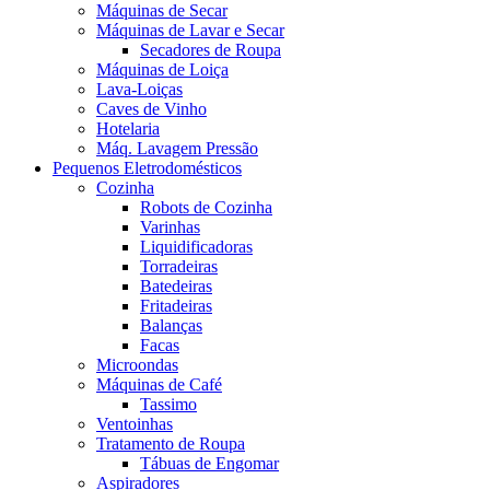
Máquinas de Secar
Máquinas de Lavar e Secar
Secadores de Roupa
Máquinas de Loiça
Lava-Loiças
Caves de Vinho
Hotelaria
Máq. Lavagem Pressão
Pequenos Eletrodomésticos
Cozinha
Robots de Cozinha
Varinhas
Liquidificadoras
Torradeiras
Batedeiras
Fritadeiras
Balanças
Facas
Microondas
Máquinas de Café
Tassimo
Ventoinhas
Tratamento de Roupa
Tábuas de Engomar
Aspiradores