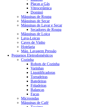
Placas a Gás
Vitrocerâmica
Dominó
Máquinas de Roupa
Máquinas de Secar
Máquinas de Lavar e Secar
Secadores de Roupa
Máquinas de Loiça
Lava-Loiças
Caves de Vinho
Hotelaria
Máq. Lavagem Pressão
Pequenos Eletrodomésticos
Cozinha
Robots de Cozinha
Varinhas
Liquidificadoras
Torradeiras
Batedeiras
Fritadeiras
Balanças
Facas
Microondas
Máquinas de Café
Tassimo