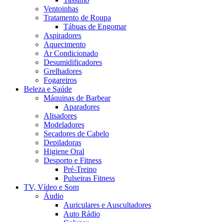
Ventoinhas
Tratamento de Roupa
Tábuas de Engomar
Aspiradores
Aquecimento
Ar Condicionado
Desumidificadores
Grelhadores
Fogareiros
Beleza e Saúde
Máquinas de Barbear
Aparadores
Alisadores
Modeladores
Secadores de Cabelo
Depiladoras
Higiene Oral
Desporto e Fitness
Pré-Treino
Pulseiras Fitness
TV, Vídeo e Som
Áudio
Auriculares e Auscultadores
Auto Rádio