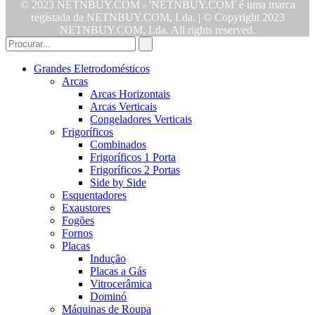
© 2023 NETNBUY.COM - 'NETNBUY.COM' é uma marca
registada da NETNBUY.COM, Lda. | © Copyright 2023
NETNBUY.COM, Lda. All rights reserved.
Grandes Eletrodomésticos
Arcas
Arcas Horizontais
Arcas Verticais
Congeladores Verticais
Frigoríficos
Combinados
Frigoríficos 1 Porta
Frigoríficos 2 Portas
Side by Side
Esquentadores
Exaustores
Fogões
Fornos
Placas
Indução
Placas a Gás
Vitrocerâmica
Dominó
Máquinas de Roupa