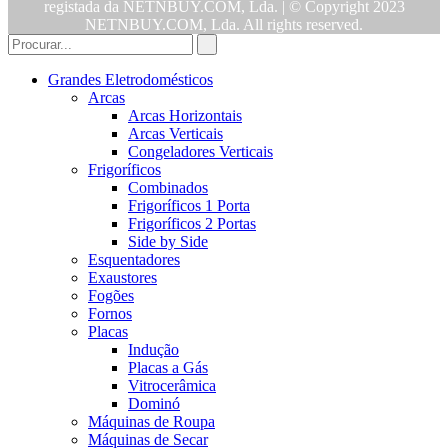
registada da NETNBUY.COM, Lda. | © Copyright 2023
NETNBUY.COM, Lda. All rights reserved.
Grandes Eletrodomésticos
Arcas
Arcas Horizontais
Arcas Verticais
Congeladores Verticais
Frigoríficos
Combinados
Frigoríficos 1 Porta
Frigoríficos 2 Portas
Side by Side
Esquentadores
Exaustores
Fogões
Fornos
Placas
Indução
Placas a Gás
Vitrocerâmica
Dominó
Máquinas de Roupa
Máquinas de Secar