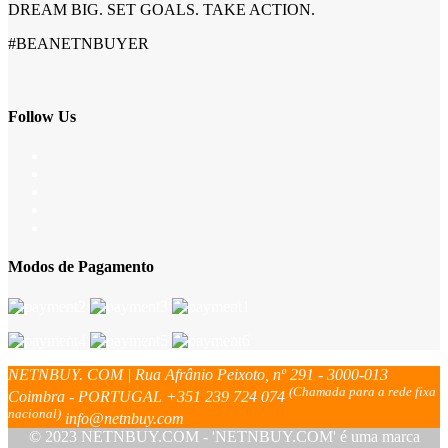
DREAM BIG. SET GOALS. TAKE ACTION.
#BEANETNBUYER
Follow Us
Modos de Pagamento
NETNBUY. COM | Rua Afrânio Peixoto, nº 291 - 3000-013
(Chamada para a rede fixa
Coimbra - PORTUGAL
+351 239 724 074
nacional)
info@netnbuy.com
© 2023 NETNBUY.COM - 'NETNBUY.COM' é uma marca