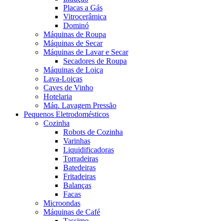
Placas a Gás
Vitrocerâmica
Dominó
Máquinas de Roupa
Máquinas de Secar
Máquinas de Lavar e Secar
Secadores de Roupa
Máquinas de Loiça
Lava-Loiças
Caves de Vinho
Hotelaria
Máq. Lavagem Pressão
Pequenos Eletrodomésticos
Cozinha
Robots de Cozinha
Varinhas
Liquidificadoras
Torradeiras
Batedeiras
Fritadeiras
Balanças
Facas
Microondas
Máquinas de Café
Tassimo