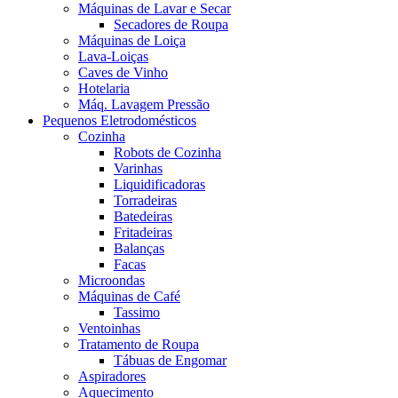
Máquinas de Lavar e Secar
Secadores de Roupa
Máquinas de Loiça
Lava-Loiças
Caves de Vinho
Hotelaria
Máq. Lavagem Pressão
Pequenos Eletrodomésticos
Cozinha
Robots de Cozinha
Varinhas
Liquidificadoras
Torradeiras
Batedeiras
Fritadeiras
Balanças
Facas
Microondas
Máquinas de Café
Tassimo
Ventoinhas
Tratamento de Roupa
Tábuas de Engomar
Aspiradores
Aquecimento