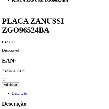
PLACA ZANUSSI ZGO96524BA
PLACA ZANUSSI
ZGO96524BA
€
323.00
Disponível
EAN:
732543186129
Adicionar
Descrição
Descrição