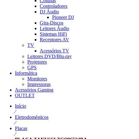
Colunas
Controladores
DJ Áudio
Pioneer DJ
Gira-Discos
Leitores Áudio
Sistemas HiFi
Receptores AV
TV
Acessórios TV
Leitores DVD/Blu-ray
Projetores
GPS
Informática
Monitores
Impressoras
Acessórios Gaming
OUTLET
Início
⁄
Eletrodomésticos
⁄
Placas
⁄