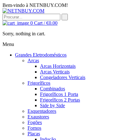
Bem-vindo à NETNBUY.COM!
0
Cart /
€
0.00
Sorry, nothing in cart.
Menu
Grandes Eletrodomésticos
Arcas
Arcas Horizontais
Arcas Verticais
Congeladores Verticais
Frigoríficos
Combinados
Frigoríficos 1 Porta
Frigoríficos 2 Portas
Side by Side
Esquentadores
Exaustores
Fogões
Fornos
Placas
Indução