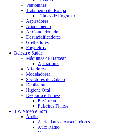
Ventoinhas
Tratamento de Roupa
Tábuas de Engomar
Aspiradores
Aquecimento
Ar Condicionado
Desumidificadores
Grelhadores
Fogareiros
Beleza e Saúde
Máquinas de Barbear
Aparadores
Alisadores
Modeladores
Secadores de Cabelo
Depiladoras
Higiene Oral
Desporto e Fitness
Pré-Treino
Pulseiras Fitness
TV, Vídeo e Som
Áudio
Auriculares e Auscultadores
Auto Rádio