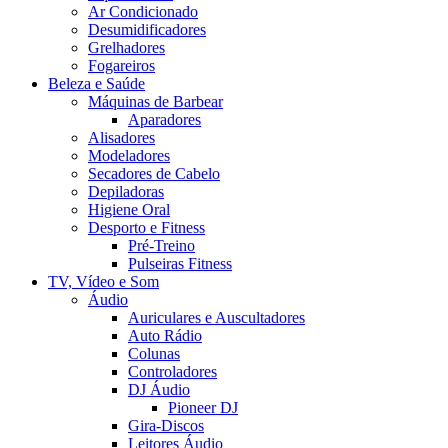
Ar Condicionado
Desumidificadores
Grelhadores
Fogareiros
Beleza e Saúde
Máquinas de Barbear
Aparadores
Alisadores
Modeladores
Secadores de Cabelo
Depiladoras
Higiene Oral
Desporto e Fitness
Pré-Treino
Pulseiras Fitness
TV, Vídeo e Som
Áudio
Auriculares e Auscultadores
Auto Rádio
Colunas
Controladores
DJ Áudio
Pioneer DJ
Gira-Discos
Leitores Áudio