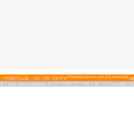
(Chamada para a rede fixa nacional)
bra - PORTUGAL
+351 239 724 074
in
ma marca registada da NETNBUY.COM, Lda. | © Copyright 2023