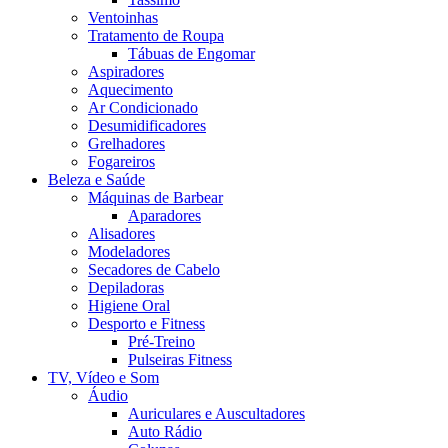
Ventoinhas
Tratamento de Roupa
Tábuas de Engomar
Aspiradores
Aquecimento
Ar Condicionado
Desumidificadores
Grelhadores
Fogareiros
Beleza e Saúde
Máquinas de Barbear
Aparadores
Alisadores
Modeladores
Secadores de Cabelo
Depiladoras
Higiene Oral
Desporto e Fitness
Pré-Treino
Pulseiras Fitness
TV, Vídeo e Som
Áudio
Auriculares e Auscultadores
Auto Rádio