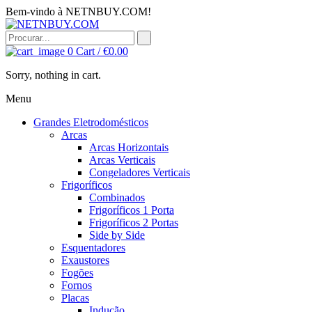
Bem-vindo à NETNBUY.COM!
0
Cart /
€
0.00
Sorry, nothing in cart.
Menu
Grandes Eletrodomésticos
Arcas
Arcas Horizontais
Arcas Verticais
Congeladores Verticais
Frigoríficos
Combinados
Frigoríficos 1 Porta
Frigoríficos 2 Portas
Side by Side
Esquentadores
Exaustores
Fogões
Fornos
Placas
Indução