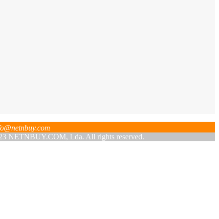
fo@netnbuy.com
 NETNBUY.COM, Lda. All rights reserved.