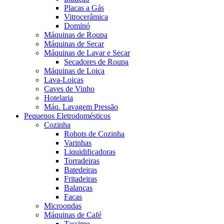
Placas a Gás
Vitrocerâmica
Dominó
Máquinas de Roupa
Máquinas de Secar
Máquinas de Lavar e Secar
Secadores de Roupa
Máquinas de Loiça
Lava-Loiças
Caves de Vinho
Hotelaria
Máq. Lavagem Pressão
Pequenos Eletrodomésticos
Cozinha
Robots de Cozinha
Varinhas
Liquidificadoras
Torradeiras
Batedeiras
Fritadeiras
Balanças
Facas
Microondas
Máquinas de Café
Tassimo