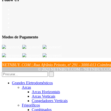
Modos de Pagamento
NETNBUY. COM | Rua Afrânio Peixoto, nº 291 - 3000-013 Coim
© 2023 NETNBUY.COM - 'NETNBUY.COM' é u
Grandes Eletrodomésticos
Arcas
Arcas Horizontais
Arcas Verticais
Congeladores Verticais
Frigoríficos
Combinados