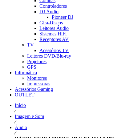
Colunas
Controladores
DJ Áudio
Pioneer DJ
Gira-Discos
Leitores Áudio
Sistemas HiFi
Receptores AV
TV
Acessórios TV
Leitores DVD/Blu-ray
Projetores
GPS
Informática
Monitores
Impressoras
Acessórios Gaming
OUTLET
Início
⁄
Imagem e Som
⁄
Áudio
⁄