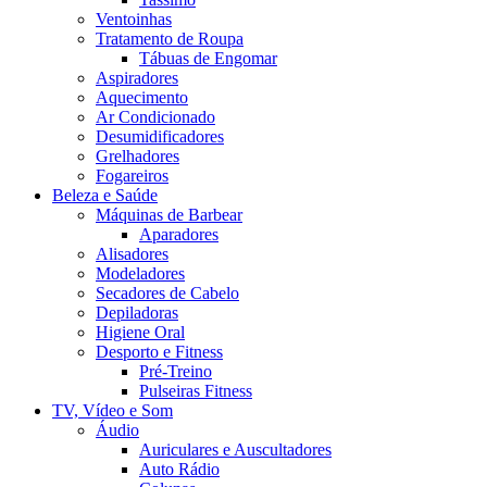
Ventoinhas
Tratamento de Roupa
Tábuas de Engomar
Aspiradores
Aquecimento
Ar Condicionado
Desumidificadores
Grelhadores
Fogareiros
Beleza e Saúde
Máquinas de Barbear
Aparadores
Alisadores
Modeladores
Secadores de Cabelo
Depiladoras
Higiene Oral
Desporto e Fitness
Pré-Treino
Pulseiras Fitness
TV, Vídeo e Som
Áudio
Auriculares e Auscultadores
Auto Rádio