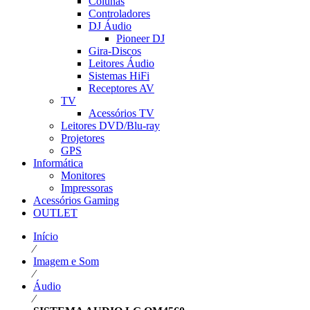
Colunas
Controladores
DJ Áudio
Pioneer DJ
Gira-Discos
Leitores Áudio
Sistemas HiFi
Receptores AV
TV
Acessórios TV
Leitores DVD/Blu-ray
Projetores
GPS
Informática
Monitores
Impressoras
Acessórios Gaming
OUTLET
Início
⁄
Imagem e Som
⁄
Áudio
⁄