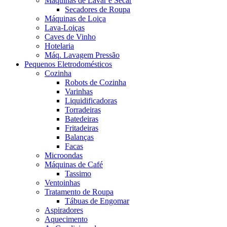
Máquinas de Lavar e Secar
Secadores de Roupa
Máquinas de Loiça
Lava-Loiças
Caves de Vinho
Hotelaria
Máq. Lavagem Pressão
Pequenos Eletrodomésticos
Cozinha
Robots de Cozinha
Varinhas
Liquidificadoras
Torradeiras
Batedeiras
Fritadeiras
Balanças
Facas
Microondas
Máquinas de Café
Tassimo
Ventoinhas
Tratamento de Roupa
Tábuas de Engomar
Aspiradores
Aquecimento