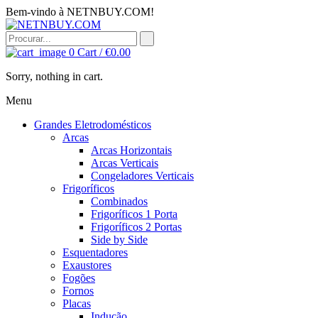
Bem-vindo à NETNBUY.COM!
0
Cart /
€
0.00
Sorry, nothing in cart.
Menu
Grandes Eletrodomésticos
Arcas
Arcas Horizontais
Arcas Verticais
Congeladores Verticais
Frigoríficos
Combinados
Frigoríficos 1 Porta
Frigoríficos 2 Portas
Side by Side
Esquentadores
Exaustores
Fogões
Fornos
Placas
Indução