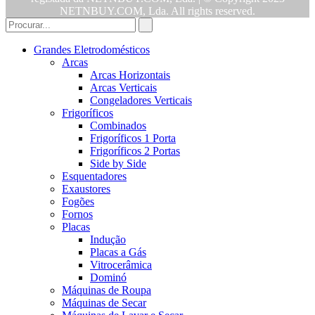
NETNBUY.COM, Lda. All rights reserved.
Grandes Eletrodomésticos
Arcas
Arcas Horizontais
Arcas Verticais
Congeladores Verticais
Frigoríficos
Combinados
Frigoríficos 1 Porta
Frigoríficos 2 Portas
Side by Side
Esquentadores
Exaustores
Fogões
Fornos
Placas
Indução
Placas a Gás
Vitrocerâmica
Dominó
Máquinas de Roupa
Máquinas de Secar