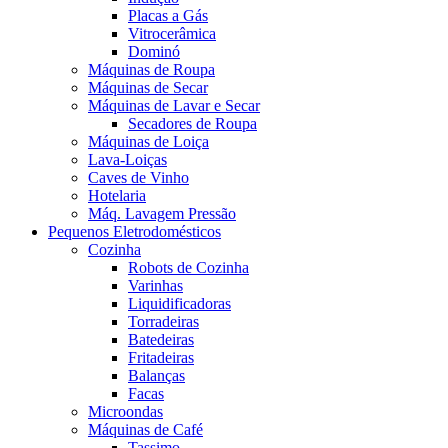
Placas a Gás
Vitrocerâmica
Dominó
Máquinas de Roupa
Máquinas de Secar
Máquinas de Lavar e Secar
Secadores de Roupa
Máquinas de Loiça
Lava-Loiças
Caves de Vinho
Hotelaria
Máq. Lavagem Pressão
Pequenos Eletrodomésticos
Cozinha
Robots de Cozinha
Varinhas
Liquidificadoras
Torradeiras
Batedeiras
Fritadeiras
Balanças
Facas
Microondas
Máquinas de Café
Tassimo