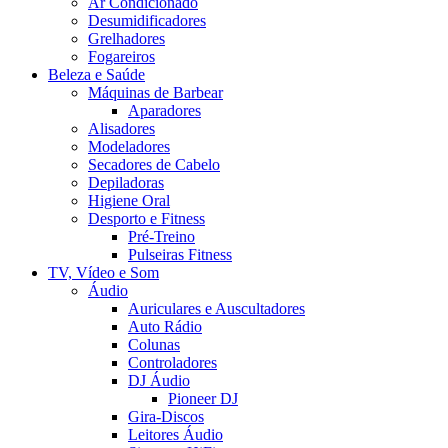
Ar Condicionado
Desumidificadores
Grelhadores
Fogareiros
Beleza e Saúde
Máquinas de Barbear
Aparadores
Alisadores
Modeladores
Secadores de Cabelo
Depiladoras
Higiene Oral
Desporto e Fitness
Pré-Treino
Pulseiras Fitness
TV, Vídeo e Som
Áudio
Auriculares e Auscultadores
Auto Rádio
Colunas
Controladores
DJ Áudio
Pioneer DJ
Gira-Discos
Leitores Áudio