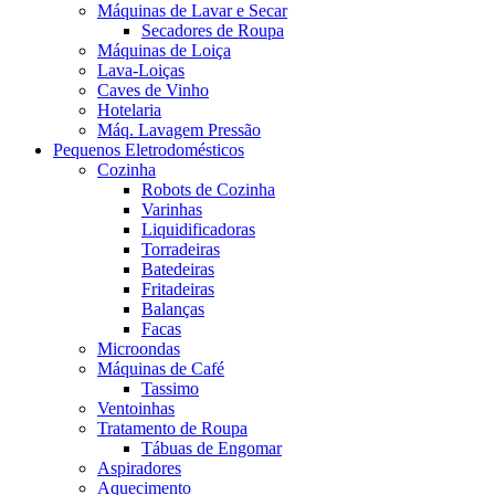
Máquinas de Lavar e Secar
Secadores de Roupa
Máquinas de Loiça
Lava-Loiças
Caves de Vinho
Hotelaria
Máq. Lavagem Pressão
Pequenos Eletrodomésticos
Cozinha
Robots de Cozinha
Varinhas
Liquidificadoras
Torradeiras
Batedeiras
Fritadeiras
Balanças
Facas
Microondas
Máquinas de Café
Tassimo
Ventoinhas
Tratamento de Roupa
Tábuas de Engomar
Aspiradores
Aquecimento