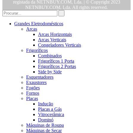
registada da NETNBUY.COM, Lda. | © Copyright 2023
NETNBUY.COM, Lda. All rights reserved.
Grandes Eletrodomésticos
Arcas
Arcas Horizontais
Arcas Verticais
Congeladores Verticais
Frigoríficos
Combinados
Frigoríficos 1 Porta
Frigoríficos 2 Portas
Side by Side
Esquentadores
Exaustores
Fogões
Fornos
Placas
Indução
Placas a Gás
Vitrocerâmica
Dominó
Máquinas de Roupa
Máquinas de Secar