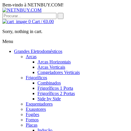
Bem-vindo à NETNBUY.COM!
0
Cart /
€
0.00
Sorry, nothing in cart.
Menu
Grandes Eletrodomésticos
Arcas
Arcas Horizontais
Arcas Verticais
Congeladores Verticais
Frigoríficos
Combinados
Frigoríficos 1 Porta
Frigoríficos 2 Portas
Side by Side
Esquentadores
Exaustores
Fogões
Fornos
Placas
Indução