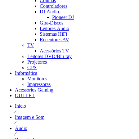
Colunas
Controladores
DJ Áudio
Pioneer DJ
Gira-Discos
Leitores Áudio
Sistemas HiFi
Receptores AV
TV
Acessórios TV
Leitores DVD/Blu-ray
Projetores
GPS
Informática
Monitores
Impressoras
Acessórios Gaming
OUTLET
Início
⁄
Imagem e Som
⁄
Áudio
⁄