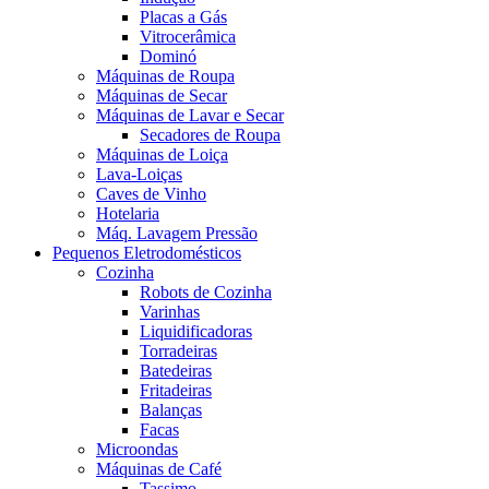
Placas a Gás
Vitrocerâmica
Dominó
Máquinas de Roupa
Máquinas de Secar
Máquinas de Lavar e Secar
Secadores de Roupa
Máquinas de Loiça
Lava-Loiças
Caves de Vinho
Hotelaria
Máq. Lavagem Pressão
Pequenos Eletrodomésticos
Cozinha
Robots de Cozinha
Varinhas
Liquidificadoras
Torradeiras
Batedeiras
Fritadeiras
Balanças
Facas
Microondas
Máquinas de Café
Tassimo