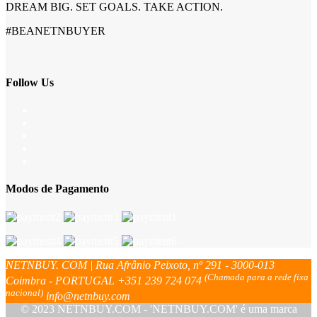
DREAM BIG. SET GOALS. TAKE ACTION.
#BEANETNBUYER
Follow Us
Modos de Pagamento
NETNBUY. COM | Rua Afrânio Peixoto, nº 291 - 3000-013
(Chamada para a rede fixa
Coimbra - PORTUGAL
+351 239 724 074
nacional)
info@netnbuy.com
© 2023 NETNBUY.COM - 'NETNBUY.COM' é uma marca