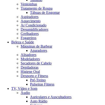
Ventoinhas
Tratamento de Roupa
Tábuas de Engomar
Aspiradores
Aquecimento
Ar Condicionado
Desumidificadores
Grelhadores
Fogareiros
Beleza e Saúde
Máquinas de Barbear
Aparadores
Alisadores
Modeladores
Secadores de Cabelo
Depiladoras
Higiene Oral
Desporto e Fitness
Pré-Treino
Pulseiras Fitness
TV, Vídeo e Som
Áudio
Auriculares e Auscultadores
Auto Rádio