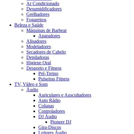
Ar Condicionado
Desumidificadores
Grelhadores
Fogareiros
Beleza e Saúde
Máquinas de Barbear
Aparadores
Alisadores
Modeladores
Secadores de Cabelo
Depiladoras
Higiene Oral
Desporto e Fitness
Pré-Treino
Pulseiras Fitness
TV, Vídeo e Som
Áudio
Auriculares e Auscultadores
Auto Rádio
Colunas
Controladores
DJ Áudio
Pioneer DJ
Gira-Discos
Leitores Áudio