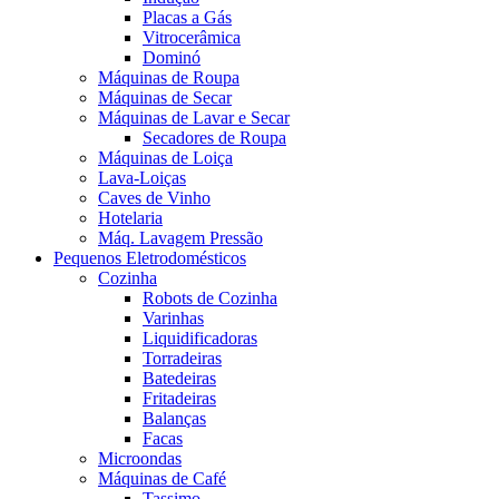
Placas a Gás
Vitrocerâmica
Dominó
Máquinas de Roupa
Máquinas de Secar
Máquinas de Lavar e Secar
Secadores de Roupa
Máquinas de Loiça
Lava-Loiças
Caves de Vinho
Hotelaria
Máq. Lavagem Pressão
Pequenos Eletrodomésticos
Cozinha
Robots de Cozinha
Varinhas
Liquidificadoras
Torradeiras
Batedeiras
Fritadeiras
Balanças
Facas
Microondas
Máquinas de Café
Tassimo