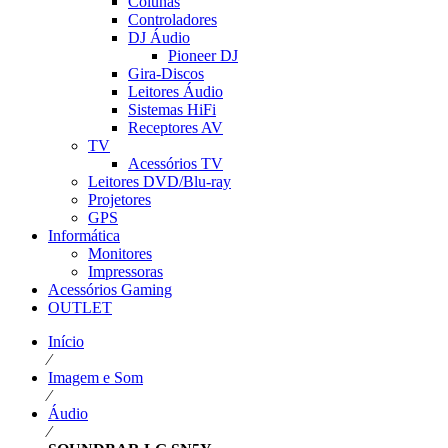
Colunas
Controladores
DJ Áudio
Pioneer DJ
Gira-Discos
Leitores Áudio
Sistemas HiFi
Receptores AV
TV
Acessórios TV
Leitores DVD/Blu-ray
Projetores
GPS
Informática
Monitores
Impressoras
Acessórios Gaming
OUTLET
Início
⁄
Imagem e Som
⁄
Áudio
⁄