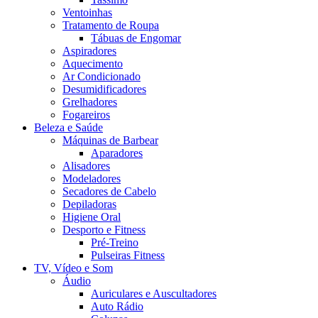
Ventoinhas
Tratamento de Roupa
Tábuas de Engomar
Aspiradores
Aquecimento
Ar Condicionado
Desumidificadores
Grelhadores
Fogareiros
Beleza e Saúde
Máquinas de Barbear
Aparadores
Alisadores
Modeladores
Secadores de Cabelo
Depiladoras
Higiene Oral
Desporto e Fitness
Pré-Treino
Pulseiras Fitness
TV, Vídeo e Som
Áudio
Auriculares e Auscultadores
Auto Rádio