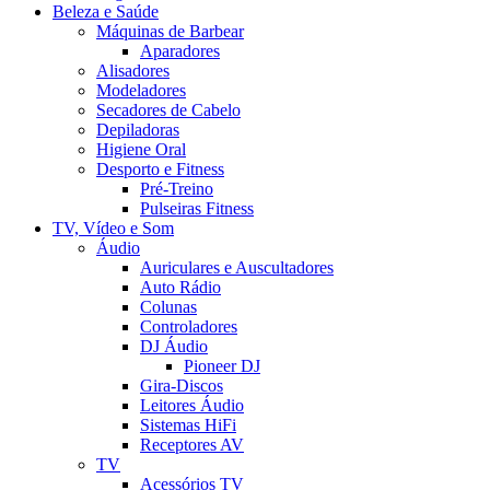
Beleza e Saúde
Máquinas de Barbear
Aparadores
Alisadores
Modeladores
Secadores de Cabelo
Depiladoras
Higiene Oral
Desporto e Fitness
Pré-Treino
Pulseiras Fitness
TV, Vídeo e Som
Áudio
Auriculares e Auscultadores
Auto Rádio
Colunas
Controladores
DJ Áudio
Pioneer DJ
Gira-Discos
Leitores Áudio
Sistemas HiFi
Receptores AV
TV
Acessórios TV