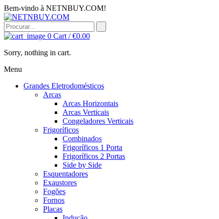
Bem-vindo à NETNBUY.COM!
0
Cart /
€
0.00
Sorry, nothing in cart.
Menu
Grandes Eletrodomésticos
Arcas
Arcas Horizontais
Arcas Verticais
Congeladores Verticais
Frigoríficos
Combinados
Frigoríficos 1 Porta
Frigoríficos 2 Portas
Side by Side
Esquentadores
Exaustores
Fogões
Fornos
Placas
Indução