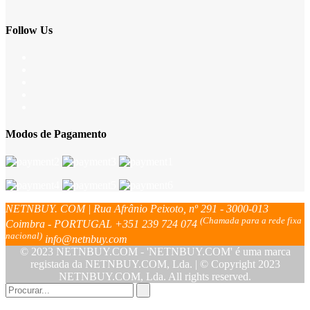
Follow Us
Modos de Pagamento
NETNBUY. COM | Rua Afrânio Peixoto, nº 291 - 3000-013
(Chamada para a rede fixa
Coimbra - PORTUGAL
+351 239 724 074
nacional)
info@netnbuy.com
© 2023 NETNBUY.COM - 'NETNBUY.COM' é uma marca
registada da NETNBUY.COM, Lda. | © Copyright 2023
NETNBUY.COM, Lda. All rights reserved.