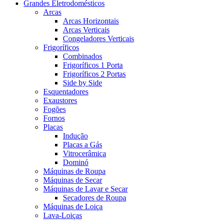
Grandes Eletrodomésticos
Arcas
Arcas Horizontais
Arcas Verticais
Congeladores Verticais
Frigoríficos
Combinados
Frigoríficos 1 Porta
Frigoríficos 2 Portas
Side by Side
Esquentadores
Exaustores
Fogões
Fornos
Placas
Indução
Placas a Gás
Vitrocerâmica
Dominó
Máquinas de Roupa
Máquinas de Secar
Máquinas de Lavar e Secar
Secadores de Roupa
Máquinas de Loiça
Lava-Loiças