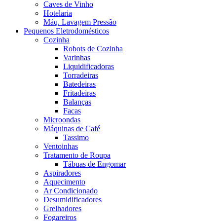
Caves de Vinho
Hotelaria
Máq. Lavagem Pressão
Pequenos Eletrodomésticos
Cozinha
Robots de Cozinha
Varinhas
Liquidificadoras
Torradeiras
Batedeiras
Fritadeiras
Balanças
Facas
Microondas
Máquinas de Café
Tassimo
Ventoinhas
Tratamento de Roupa
Tábuas de Engomar
Aspiradores
Aquecimento
Ar Condicionado
Desumidificadores
Grelhadores
Fogareiros