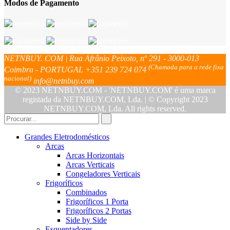
Modos de Pagamento
NETNBUY. COM | Rua Afrânio Peixoto, nº 291 - 3000-013
(Chamada para a rede fixa
Coimbra - PORTUGAL
+351 239 724 074
nacional)
info@netnbuy.com
© 2023 NETNBUY.COM - 'NETNBUY.COM' é uma marca
registada da NETNBUY.COM, Lda. | © Copyright 2023
NETNBUY.COM, Lda. All rights reserved.
Grandes Eletrodomésticos
Arcas
Arcas Horizontais
Arcas Verticais
Congeladores Verticais
Frigoríficos
Combinados
Frigoríficos 1 Porta
Frigoríficos 2 Portas
Side by Side
Esquentadores