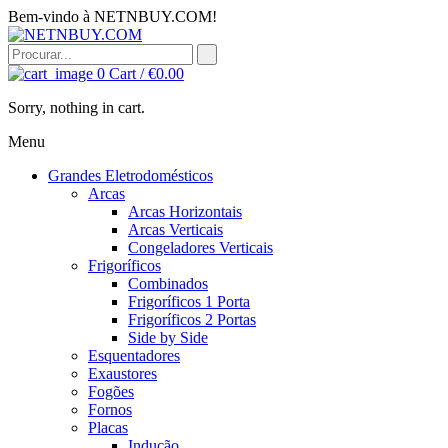
Bem-vindo à NETNBUY.COM!
0
Cart /
€
0.00
Sorry, nothing in cart.
Menu
Grandes Eletrodomésticos
Arcas
Arcas Horizontais
Arcas Verticais
Congeladores Verticais
Frigoríficos
Combinados
Frigoríficos 1 Porta
Frigoríficos 2 Portas
Side by Side
Esquentadores
Exaustores
Fogões
Fornos
Placas
Indução