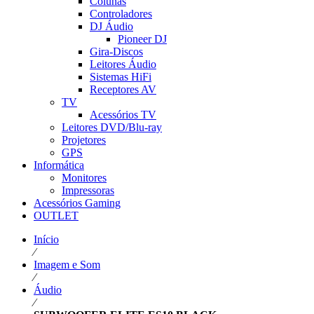
Colunas
Controladores
DJ Áudio
Pioneer DJ
Gira-Discos
Leitores Áudio
Sistemas HiFi
Receptores AV
TV
Acessórios TV
Leitores DVD/Blu-ray
Projetores
GPS
Informática
Monitores
Impressoras
Acessórios Gaming
OUTLET
Início
⁄
Imagem e Som
⁄
Áudio
⁄