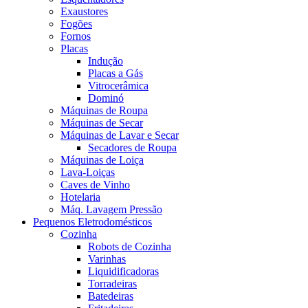
Exaustores
Fogões
Fornos
Placas
Indução
Placas a Gás
Vitrocerâmica
Dominó
Máquinas de Roupa
Máquinas de Secar
Máquinas de Lavar e Secar
Secadores de Roupa
Máquinas de Loiça
Lava-Loiças
Caves de Vinho
Hotelaria
Máq. Lavagem Pressão
Pequenos Eletrodomésticos
Cozinha
Robots de Cozinha
Varinhas
Liquidificadoras
Torradeiras
Batedeiras