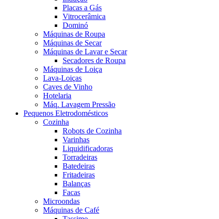
Placas a Gás
Vitrocerâmica
Dominó
Máquinas de Roupa
Máquinas de Secar
Máquinas de Lavar e Secar
Secadores de Roupa
Máquinas de Loiça
Lava-Loiças
Caves de Vinho
Hotelaria
Máq. Lavagem Pressão
Pequenos Eletrodomésticos
Cozinha
Robots de Cozinha
Varinhas
Liquidificadoras
Torradeiras
Batedeiras
Fritadeiras
Balanças
Facas
Microondas
Máquinas de Café
Tassimo