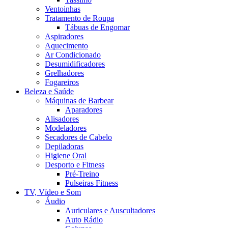
Ventoinhas
Tratamento de Roupa
Tábuas de Engomar
Aspiradores
Aquecimento
Ar Condicionado
Desumidificadores
Grelhadores
Fogareiros
Beleza e Saúde
Máquinas de Barbear
Aparadores
Alisadores
Modeladores
Secadores de Cabelo
Depiladoras
Higiene Oral
Desporto e Fitness
Pré-Treino
Pulseiras Fitness
TV, Vídeo e Som
Áudio
Auriculares e Auscultadores
Auto Rádio