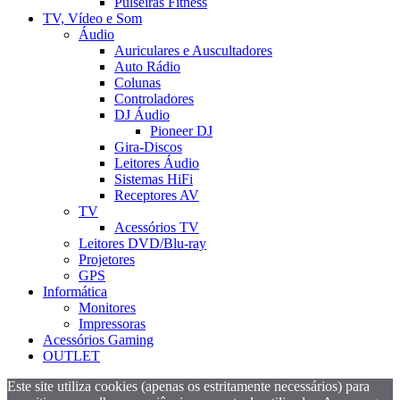
Pulseiras Fitness
TV, Vídeo e Som
Áudio
Auriculares e Auscultadores
Auto Rádio
Colunas
Controladores
DJ Áudio
Pioneer DJ
Gira-Discos
Leitores Áudio
Sistemas HiFi
Receptores AV
TV
Acessórios TV
Leitores DVD/Blu-ray
Projetores
GPS
Informática
Monitores
Impressoras
Acessórios Gaming
OUTLET
Este site utiliza cookies (apenas os estritamente necessários) para