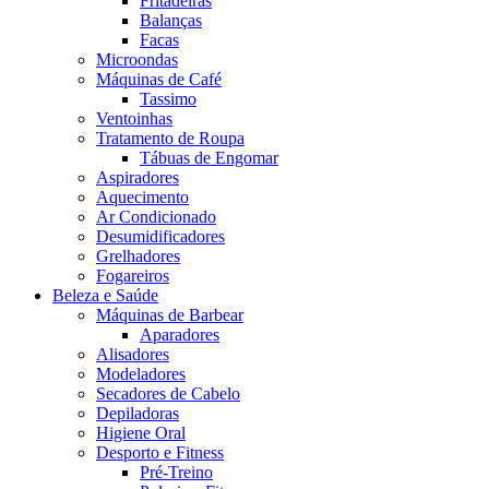
Fritadeiras
Balanças
Facas
Microondas
Máquinas de Café
Tassimo
Ventoinhas
Tratamento de Roupa
Tábuas de Engomar
Aspiradores
Aquecimento
Ar Condicionado
Desumidificadores
Grelhadores
Fogareiros
Beleza e Saúde
Máquinas de Barbear
Aparadores
Alisadores
Modeladores
Secadores de Cabelo
Depiladoras
Higiene Oral
Desporto e Fitness
Pré-Treino