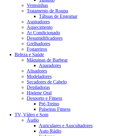
Ventoinhas
Tratamento de Roupa
Tábuas de Engomar
Aspiradores
Aquecimento
Ar Condicionado
Desumidificadores
Grelhadores
Fogareiros
Beleza e Saúde
Máquinas de Barbear
Aparadores
Alisadores
Modeladores
Secadores de Cabelo
Depiladoras
Higiene Oral
Desporto e Fitness
Pré-Treino
Pulseiras Fitness
TV, Vídeo e Som
Áudio
Auriculares e Auscultadores
Auto Rádio