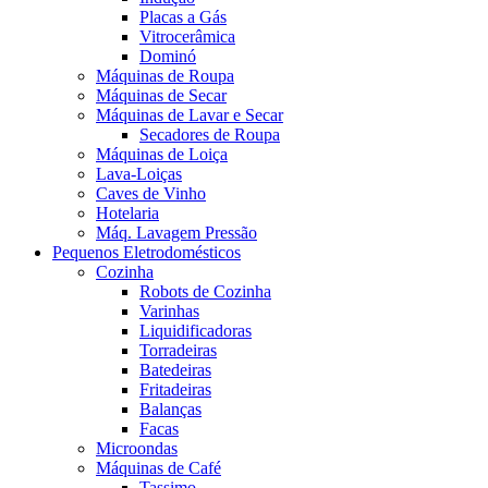
Placas a Gás
Vitrocerâmica
Dominó
Máquinas de Roupa
Máquinas de Secar
Máquinas de Lavar e Secar
Secadores de Roupa
Máquinas de Loiça
Lava-Loiças
Caves de Vinho
Hotelaria
Máq. Lavagem Pressão
Pequenos Eletrodomésticos
Cozinha
Robots de Cozinha
Varinhas
Liquidificadoras
Torradeiras
Batedeiras
Fritadeiras
Balanças
Facas
Microondas
Máquinas de Café
Tassimo