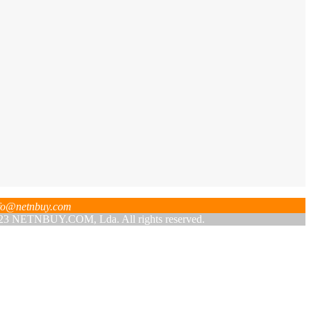
fo@netnbuy.com
 NETNBUY.COM, Lda. All rights reserved.