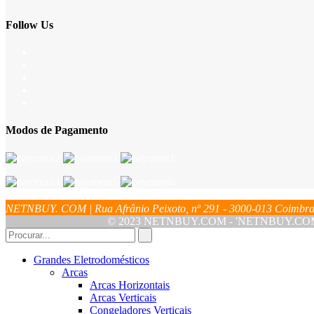
Follow Us
Modos de Pagamento
NETNBUY. COM | Rua Afrânio Peixoto, nº 291 - 3000-013 Coim
© 2023 NETNBUY.COM - 'NETNBUY.COM' é u
Grandes Eletrodomésticos
Arcas
Arcas Horizontais
Arcas Verticais
Congeladores Verticais