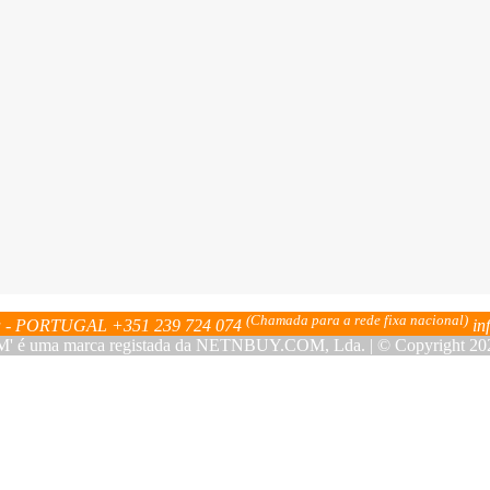
(Chamada para a rede fixa nacional)
bra - PORTUGAL
+351 239 724 074
in
ma marca registada da NETNBUY.COM, Lda. | © Copyright 2023