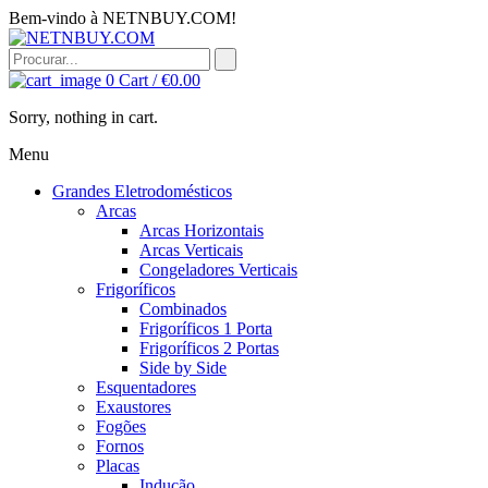
Bem-vindo à NETNBUY.COM!
0
Cart /
€
0.00
Sorry, nothing in cart.
Menu
Grandes Eletrodomésticos
Arcas
Arcas Horizontais
Arcas Verticais
Congeladores Verticais
Frigoríficos
Combinados
Frigoríficos 1 Porta
Frigoríficos 2 Portas
Side by Side
Esquentadores
Exaustores
Fogões
Fornos
Placas
Indução