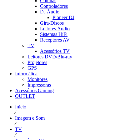
Colunas
Controladores
DJ Áudio
Pioneer DJ
Gira-Discos
Leitores Áudio
Sistemas HiFi
Receptores AV
TV
Acessórios TV
Leitores DVD/Blu-ray
Projetores
GPS
Informática
Monitores
Impressoras
Acessórios Gaming
OUTLET
Início
⁄
Imagem e Som
⁄
TV
⁄