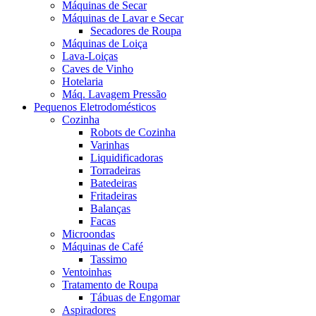
Máquinas de Secar
Máquinas de Lavar e Secar
Secadores de Roupa
Máquinas de Loiça
Lava-Loiças
Caves de Vinho
Hotelaria
Máq. Lavagem Pressão
Pequenos Eletrodomésticos
Cozinha
Robots de Cozinha
Varinhas
Liquidificadoras
Torradeiras
Batedeiras
Fritadeiras
Balanças
Facas
Microondas
Máquinas de Café
Tassimo
Ventoinhas
Tratamento de Roupa
Tábuas de Engomar
Aspiradores