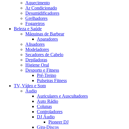
Aquecimento
Ar Condicionado
Desumidificadores
Grelhadores
Fogareiros
Beleza e Saúde
Máquinas de Barbear
Aparadores
Alisadores
Modeladores
Secadores de Cabelo
Depiladoras
Higiene Oral
Desporto e Fitness
Pré-Treino
Pulseiras Fitness
TV, Vídeo e Som
Áudio
Auriculares e Auscultadores
Auto Rádio
Colunas
Controladores
DJ Áudio
Pioneer DJ
Gira-Discos