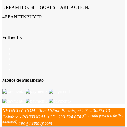
DREAM BIG. SET GOALS. TAKE ACTION.
#BEANETNBUYER
Follow Us
Modos de Pagamento
NETNBUY. COM | Rua Afrânio Peixoto, nº 291 - 3000-013
(Chamada para a rede fixa
Coimbra - PORTUGAL
+351 239 724 074
nacional)
info@netnbuy.com