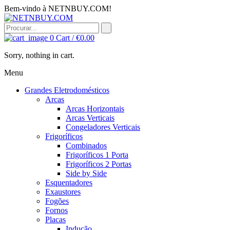
Bem-vindo à NETNBUY.COM!
0
Cart /
€
0.00
Sorry, nothing in cart.
Menu
Grandes Eletrodomésticos
Arcas
Arcas Horizontais
Arcas Verticais
Congeladores Verticais
Frigoríficos
Combinados
Frigoríficos 1 Porta
Frigoríficos 2 Portas
Side by Side
Esquentadores
Exaustores
Fogões
Fornos
Placas
Indução