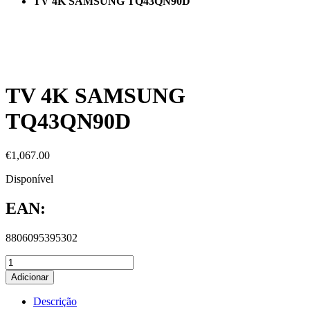
TV 4K SAMSUNG TQ43QN90D
TV 4K SAMSUNG
TQ43QN90D
€
1,067.00
Disponível
EAN:
8806095395302
Adicionar
Descrição