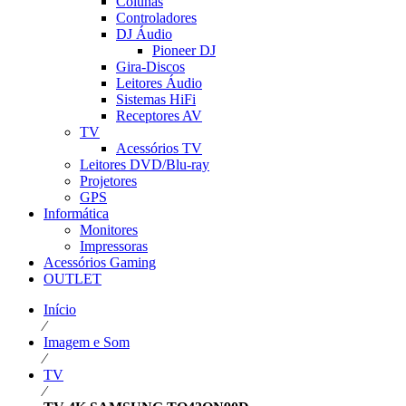
Colunas
Controladores
DJ Áudio
Pioneer DJ
Gira-Discos
Leitores Áudio
Sistemas HiFi
Receptores AV
TV
Acessórios TV
Leitores DVD/Blu-ray
Projetores
GPS
Informática
Monitores
Impressoras
Acessórios Gaming
OUTLET
Início
⁄
Imagem e Som
⁄
TV
⁄