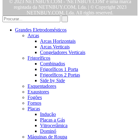
© 2023 NETNBUY.COM - 'NETNBUY.COM' é uma marca
registada da NETNBUY.COM, Lda. | © Copyright 2023
NETNBUY.COM, Lda. All rights reserved.
Grandes Eletrodomésticos
Arcas
Arcas Horizontais
Arcas Verticais
Congeladores Verticais
Frigoríficos
Combinados
Frigoríficos 1 Porta
Frigoríficos 2 Portas
Side by Side
Esquentadores
Exaustores
Fogões
Fornos
Placas
Indução
Placas a Gás
Vitrocerâmica
Dominó
Máquinas de Roupa