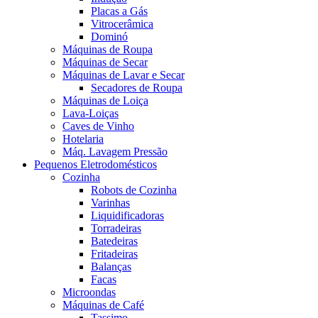
Placas a Gás
Vitrocerâmica
Dominó
Máquinas de Roupa
Máquinas de Secar
Máquinas de Lavar e Secar
Secadores de Roupa
Máquinas de Loiça
Lava-Loiças
Caves de Vinho
Hotelaria
Máq. Lavagem Pressão
Pequenos Eletrodomésticos
Cozinha
Robots de Cozinha
Varinhas
Liquidificadoras
Torradeiras
Batedeiras
Fritadeiras
Balanças
Facas
Microondas
Máquinas de Café
Tassimo