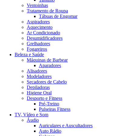
Ventoinhas
Tratamento de Roupa
Tábuas de Engomar
Aspiradores
Aquecimento
Ar Condicionado
Desumidificadores
Grelhadores
Fogareiros
Beleza e Saúde
Máquinas de Barbear
Aparadores
Alisadores
Modeladores
Secadores de Cabelo
Depiladoras
Higiene Oral
Desporto e Fitness
Pré-Treino
Pulseiras Fitness
TV, Vídeo e Som
Áudio
Auriculares e Auscultadores
Auto Rádio