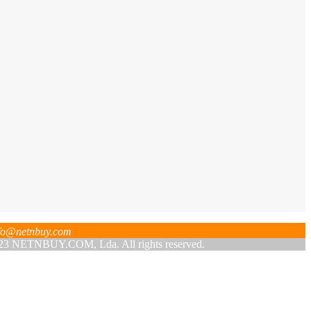
fo@netnbuy.com
 NETNBUY.COM, Lda. All rights reserved.