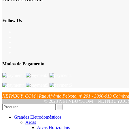
Follow Us
Modos de Pagamento
NETNBUY. COM | Rua Afrânio Peixoto, nº 291 - 3000-013 Coim
© 2023 NETNBUY.COM - 'NETNBUY.COM' é u
Grandes Eletrodomésticos
Arcas
Arcas Horizontais