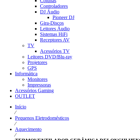
Colunas
Controladores
DJ Áudio
Pioneer DJ
Gira-Discos
Leitores Áudio
Sistemas HiFi
Receptores AV
TV
Acessórios TV
Leitores DVD/Blu-ray
Projetores
GPS
Informática
Monitores
Impressoras
Acessórios Gaming
OUTLET
Início
⁄
Pequenos Eletrodomésticos
⁄
Aquecimento
⁄