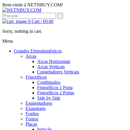
Bem-vindo à NETNBUY.COM!
0
Cart /
€
0.00
Sorry, nothing in cart.
Menu
Grandes Eletrodomésticos
Arcas
Arcas Horizontais
Arcas Verticais
Congeladores Verticais
Frigoríficos
Combinados
Frigoríficos 1 Porta
Frigoríficos 2 Portas
Side by Side
Esquentadores
Exaustores
Fogões
Fornos
Placas
Indução