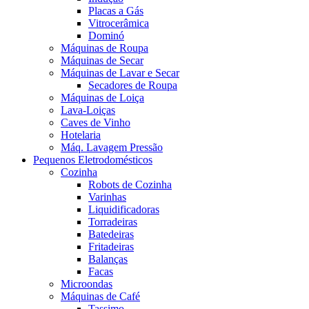
Placas a Gás
Vitrocerâmica
Dominó
Máquinas de Roupa
Máquinas de Secar
Máquinas de Lavar e Secar
Secadores de Roupa
Máquinas de Loiça
Lava-Loiças
Caves de Vinho
Hotelaria
Máq. Lavagem Pressão
Pequenos Eletrodomésticos
Cozinha
Robots de Cozinha
Varinhas
Liquidificadoras
Torradeiras
Batedeiras
Fritadeiras
Balanças
Facas
Microondas
Máquinas de Café
Tassimo