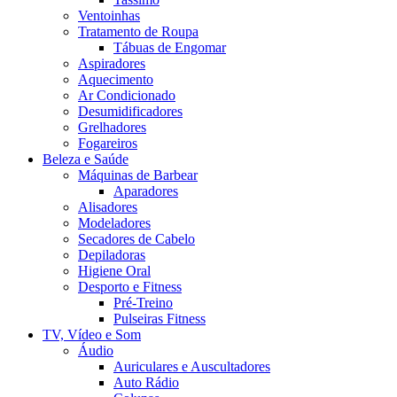
Ventoinhas
Tratamento de Roupa
Tábuas de Engomar
Aspiradores
Aquecimento
Ar Condicionado
Desumidificadores
Grelhadores
Fogareiros
Beleza e Saúde
Máquinas de Barbear
Aparadores
Alisadores
Modeladores
Secadores de Cabelo
Depiladoras
Higiene Oral
Desporto e Fitness
Pré-Treino
Pulseiras Fitness
TV, Vídeo e Som
Áudio
Auriculares e Auscultadores
Auto Rádio