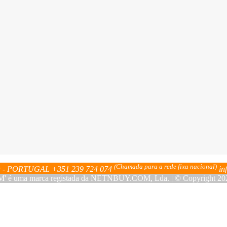
(Chamada para a rede fixa nacional)
bra - PORTUGAL
+351 239 724 074
in
ma marca registada da NETNBUY.COM, Lda. | © Copyright 2023