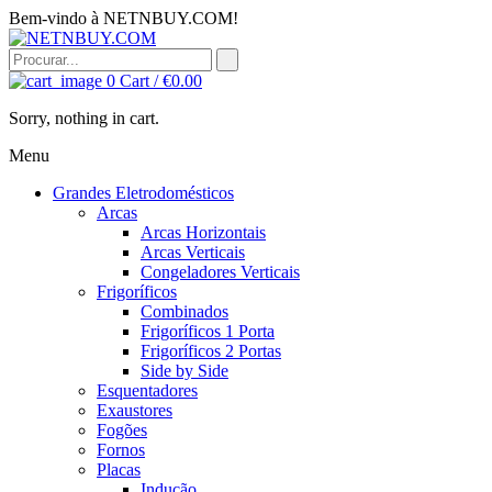
Bem-vindo à NETNBUY.COM!
0
Cart /
€
0.00
Sorry, nothing in cart.
Menu
Grandes Eletrodomésticos
Arcas
Arcas Horizontais
Arcas Verticais
Congeladores Verticais
Frigoríficos
Combinados
Frigoríficos 1 Porta
Frigoríficos 2 Portas
Side by Side
Esquentadores
Exaustores
Fogões
Fornos
Placas
Indução