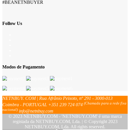
#BEANETNBUYER
Follow Us
Modos de Pagamento
NETNBUY. COM | Rua Afrânio Peixoto, nº 291 - 3000-013
(Chamada para a rede fixa
Coimbra - PORTUGAL
+351 239 724 074
nacional)
info@netnbuy.com
© 2023 NETNBUY.COM - 'NETNBUY.COM' é uma marca
registada da NETNBUY.COM, Lda. | © Copyright 2023
NETNBUY.COM, Lda. All rights reserved.