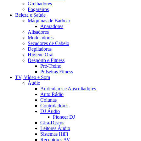
Grelhadores
Fogareiros
Beleza e Saúde
Máquinas de Barbear
Aparadores
Alisadores
Modeladores
Secadores de Cabelo
Depiladoras
Higiene Oral
Desporto e Fitness
Pré-Treino
Pulseiras Fitness
TV, Vídeo e Som
Áudio
Auriculares e Auscultadores
Auto Rádio
Colunas
Controladores
DJ Áudio
Pioneer DJ
Gira-Discos
Leitores Áudio
Sistemas HiFi
Receptores AV