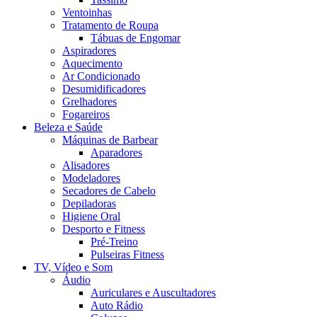
Ventoinhas
Tratamento de Roupa
Tábuas de Engomar
Aspiradores
Aquecimento
Ar Condicionado
Desumidificadores
Grelhadores
Fogareiros
Beleza e Saúde
Máquinas de Barbear
Aparadores
Alisadores
Modeladores
Secadores de Cabelo
Depiladoras
Higiene Oral
Desporto e Fitness
Pré-Treino
Pulseiras Fitness
TV, Vídeo e Som
Áudio
Auriculares e Auscultadores
Auto Rádio