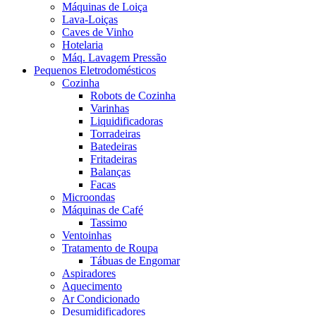
Máquinas de Loiça
Lava-Loiças
Caves de Vinho
Hotelaria
Máq. Lavagem Pressão
Pequenos Eletrodomésticos
Cozinha
Robots de Cozinha
Varinhas
Liquidificadoras
Torradeiras
Batedeiras
Fritadeiras
Balanças
Facas
Microondas
Máquinas de Café
Tassimo
Ventoinhas
Tratamento de Roupa
Tábuas de Engomar
Aspiradores
Aquecimento
Ar Condicionado
Desumidificadores