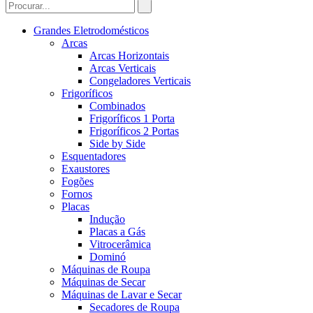
Grandes Eletrodomésticos
Arcas
Arcas Horizontais
Arcas Verticais
Congeladores Verticais
Frigoríficos
Combinados
Frigoríficos 1 Porta
Frigoríficos 2 Portas
Side by Side
Esquentadores
Exaustores
Fogões
Fornos
Placas
Indução
Placas a Gás
Vitrocerâmica
Dominó
Máquinas de Roupa
Máquinas de Secar
Máquinas de Lavar e Secar
Secadores de Roupa