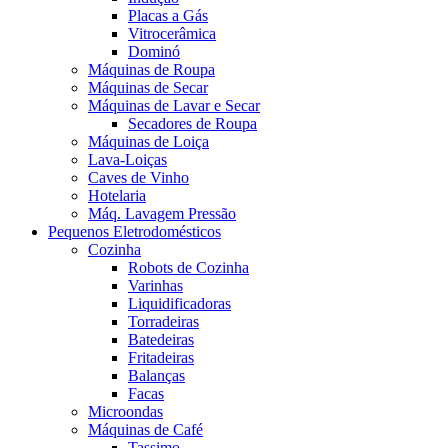
Placas a Gás
Vitrocerâmica
Dominó
Máquinas de Roupa
Máquinas de Secar
Máquinas de Lavar e Secar
Secadores de Roupa
Máquinas de Loiça
Lava-Loiças
Caves de Vinho
Hotelaria
Máq. Lavagem Pressão
Pequenos Eletrodomésticos
Cozinha
Robots de Cozinha
Varinhas
Liquidificadoras
Torradeiras
Batedeiras
Fritadeiras
Balanças
Facas
Microondas
Máquinas de Café
Tassimo