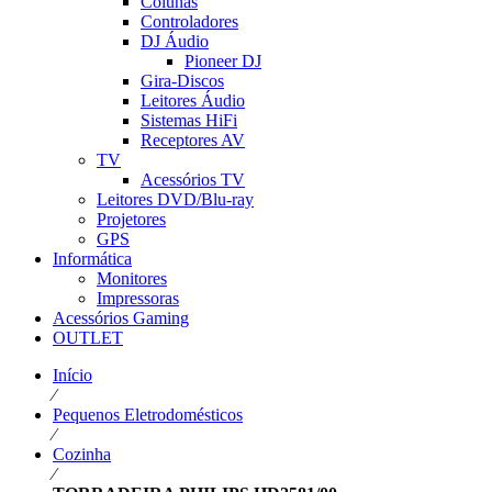
Colunas
Controladores
DJ Áudio
Pioneer DJ
Gira-Discos
Leitores Áudio
Sistemas HiFi
Receptores AV
TV
Acessórios TV
Leitores DVD/Blu-ray
Projetores
GPS
Informática
Monitores
Impressoras
Acessórios Gaming
OUTLET
Início
⁄
Pequenos Eletrodomésticos
⁄
Cozinha
⁄