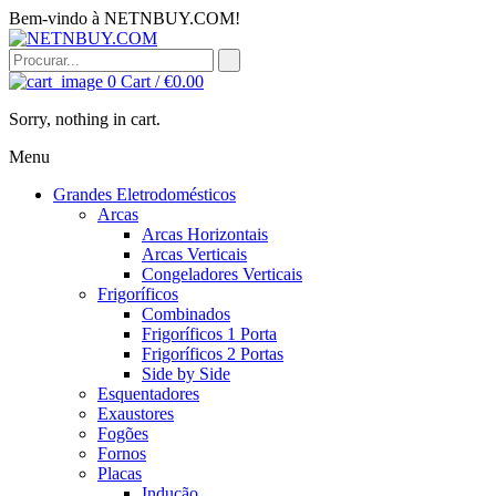
Bem-vindo à NETNBUY.COM!
0
Cart /
€
0.00
Sorry, nothing in cart.
Menu
Grandes Eletrodomésticos
Arcas
Arcas Horizontais
Arcas Verticais
Congeladores Verticais
Frigoríficos
Combinados
Frigoríficos 1 Porta
Frigoríficos 2 Portas
Side by Side
Esquentadores
Exaustores
Fogões
Fornos
Placas
Indução