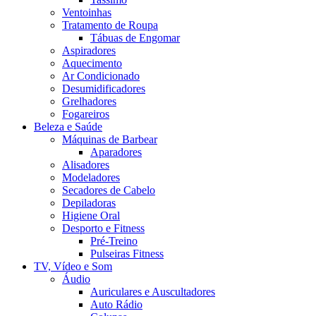
Ventoinhas
Tratamento de Roupa
Tábuas de Engomar
Aspiradores
Aquecimento
Ar Condicionado
Desumidificadores
Grelhadores
Fogareiros
Beleza e Saúde
Máquinas de Barbear
Aparadores
Alisadores
Modeladores
Secadores de Cabelo
Depiladoras
Higiene Oral
Desporto e Fitness
Pré-Treino
Pulseiras Fitness
TV, Vídeo e Som
Áudio
Auriculares e Auscultadores
Auto Rádio