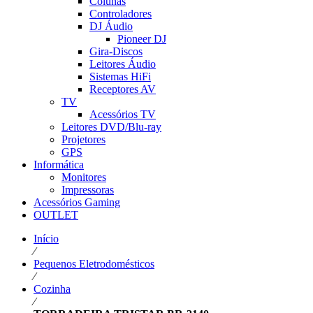
Colunas
Controladores
DJ Áudio
Pioneer DJ
Gira-Discos
Leitores Áudio
Sistemas HiFi
Receptores AV
TV
Acessórios TV
Leitores DVD/Blu-ray
Projetores
GPS
Informática
Monitores
Impressoras
Acessórios Gaming
OUTLET
Início
⁄
Pequenos Eletrodomésticos
⁄
Cozinha
⁄