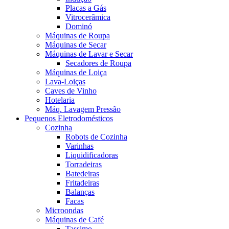
Placas a Gás
Vitrocerâmica
Dominó
Máquinas de Roupa
Máquinas de Secar
Máquinas de Lavar e Secar
Secadores de Roupa
Máquinas de Loiça
Lava-Loiças
Caves de Vinho
Hotelaria
Máq. Lavagem Pressão
Pequenos Eletrodomésticos
Cozinha
Robots de Cozinha
Varinhas
Liquidificadoras
Torradeiras
Batedeiras
Fritadeiras
Balanças
Facas
Microondas
Máquinas de Café
Tassimo