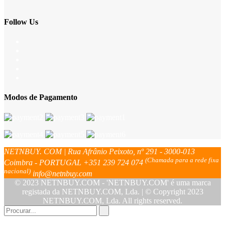
Follow Us
Modos de Pagamento
NETNBUY. COM | Rua Afrânio Peixoto, nº 291 - 3000-013
(Chamada para a rede fixa
Coimbra - PORTUGAL
+351 239 724 074
nacional)
info@netnbuy.com
© 2023 NETNBUY.COM - 'NETNBUY.COM' é uma marca
registada da NETNBUY.COM, Lda. | © Copyright 2023
NETNBUY.COM, Lda. All rights reserved.