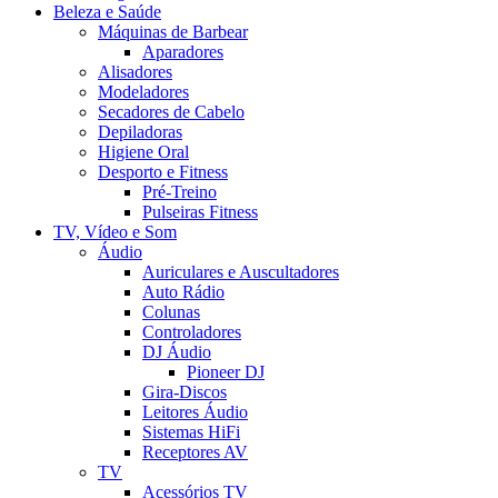
Beleza e Saúde
Máquinas de Barbear
Aparadores
Alisadores
Modeladores
Secadores de Cabelo
Depiladoras
Higiene Oral
Desporto e Fitness
Pré-Treino
Pulseiras Fitness
TV, Vídeo e Som
Áudio
Auriculares e Auscultadores
Auto Rádio
Colunas
Controladores
DJ Áudio
Pioneer DJ
Gira-Discos
Leitores Áudio
Sistemas HiFi
Receptores AV
TV
Acessórios TV