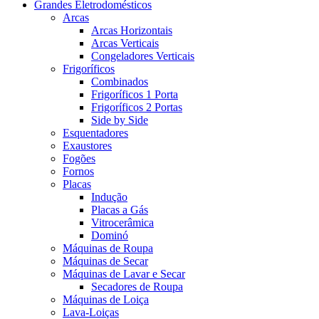
Grandes Eletrodomésticos
Arcas
Arcas Horizontais
Arcas Verticais
Congeladores Verticais
Frigoríficos
Combinados
Frigoríficos 1 Porta
Frigoríficos 2 Portas
Side by Side
Esquentadores
Exaustores
Fogões
Fornos
Placas
Indução
Placas a Gás
Vitrocerâmica
Dominó
Máquinas de Roupa
Máquinas de Secar
Máquinas de Lavar e Secar
Secadores de Roupa
Máquinas de Loiça
Lava-Loiças