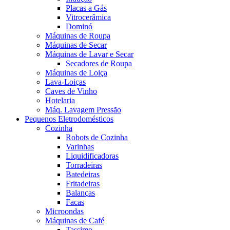
Placas a Gás
Vitrocerâmica
Dominó
Máquinas de Roupa
Máquinas de Secar
Máquinas de Lavar e Secar
Secadores de Roupa
Máquinas de Loiça
Lava-Loiças
Caves de Vinho
Hotelaria
Máq. Lavagem Pressão
Pequenos Eletrodomésticos
Cozinha
Robots de Cozinha
Varinhas
Liquidificadoras
Torradeiras
Batedeiras
Fritadeiras
Balanças
Facas
Microondas
Máquinas de Café
Tassimo