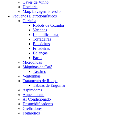
Caves de Vinho
Hotelaria
Máq. Lavagem Pressão
Pequenos Eletrodomésticos
Cozinha
Robots de Cozinha
Varinhas
Liquidificadoras
Torradeiras
Batedeiras
Fritadeiras
Balanças
Facas
Microondas
Máquinas de Café
Tassimo
Ventoinhas
Tratamento de Roupa
Tábuas de Engomar
Aspiradores
Aquecimento
Ar Condicionado
Desumidificadores
Grelhadores
Fogareiros