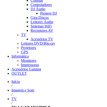
Colunas
Controladores
DJ Áudio
Pioneer DJ
Gira-Discos
Leitores Áudio
Sistemas HiFi
Receptores AV
TV
Acessórios TV
Leitores DVD/Blu-ray
Projetores
GPS
Informática
Monitores
Impressoras
Acessórios Gaming
OUTLET
Início
⁄
Imagem e Som
⁄
TV
⁄