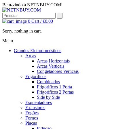
Bem-vindo à NETNBUY.COM!
0
Cart /
€
0.00
Sorry, nothing in cart.
Menu
Grandes Eletrodomésticos
Arcas
Arcas Horizontais
Arcas Verticais
Congeladores Verticais
Frigoríficos
Combinados
Frigoríficos 1 Porta
Frigoríficos 2 Portas
Side by Side
Esquentadores
Exaustores
Fogões
Fornos
Placas
Indução