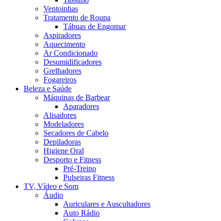
Ventoinhas
Tratamento de Roupa
Tábuas de Engomar
Aspiradores
Aquecimento
Ar Condicionado
Desumidificadores
Grelhadores
Fogareiros
Beleza e Saúde
Máquinas de Barbear
Aparadores
Alisadores
Modeladores
Secadores de Cabelo
Depiladoras
Higiene Oral
Desporto e Fitness
Pré-Treino
Pulseiras Fitness
TV, Vídeo e Som
Áudio
Auriculares e Auscultadores
Auto Rádio