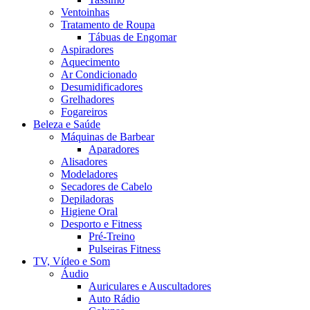
Ventoinhas
Tratamento de Roupa
Tábuas de Engomar
Aspiradores
Aquecimento
Ar Condicionado
Desumidificadores
Grelhadores
Fogareiros
Beleza e Saúde
Máquinas de Barbear
Aparadores
Alisadores
Modeladores
Secadores de Cabelo
Depiladoras
Higiene Oral
Desporto e Fitness
Pré-Treino
Pulseiras Fitness
TV, Vídeo e Som
Áudio
Auriculares e Auscultadores
Auto Rádio