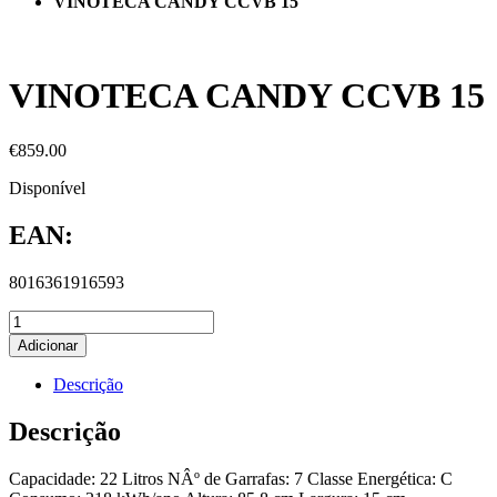
VINOTECA CANDY CCVB 15
VINOTECA CANDY CCVB 15
€
859.00
Disponível
EAN:
8016361916593
Adicionar
Descrição
Descrição
Capacidade: 22 Litros NÂº de Garrafas: 7 Classe Energética: C