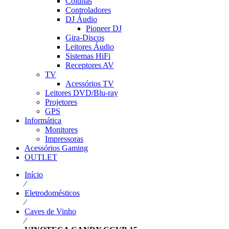
Colunas
Controladores
DJ Áudio
Pioneer DJ
Gira-Discos
Leitores Áudio
Sistemas HiFi
Receptores AV
TV
Acessórios TV
Leitores DVD/Blu-ray
Projetores
GPS
Informática
Monitores
Impressoras
Acessórios Gaming
OUTLET
Início
⁄
Eletrodomésticos
⁄
Caves de Vinho
⁄