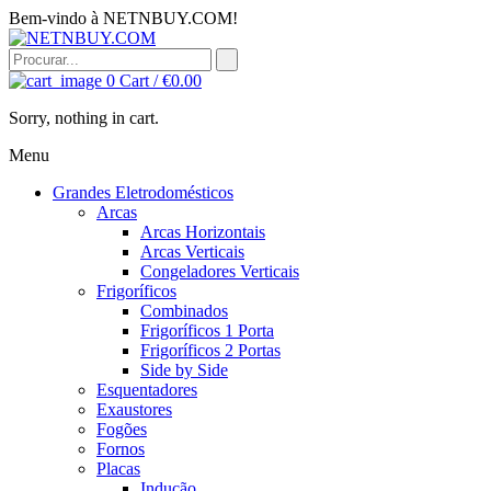
Bem-vindo à NETNBUY.COM!
0
Cart /
€
0.00
Sorry, nothing in cart.
Menu
Grandes Eletrodomésticos
Arcas
Arcas Horizontais
Arcas Verticais
Congeladores Verticais
Frigoríficos
Combinados
Frigoríficos 1 Porta
Frigoríficos 2 Portas
Side by Side
Esquentadores
Exaustores
Fogões
Fornos
Placas
Indução