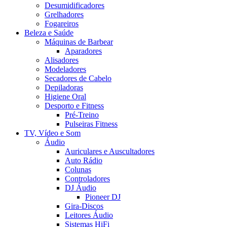
Desumidificadores
Grelhadores
Fogareiros
Beleza e Saúde
Máquinas de Barbear
Aparadores
Alisadores
Modeladores
Secadores de Cabelo
Depiladoras
Higiene Oral
Desporto e Fitness
Pré-Treino
Pulseiras Fitness
TV, Vídeo e Som
Áudio
Auriculares e Auscultadores
Auto Rádio
Colunas
Controladores
DJ Áudio
Pioneer DJ
Gira-Discos
Leitores Áudio
Sistemas HiFi