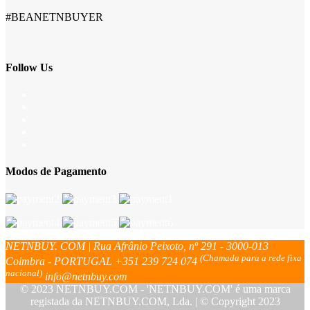
#BEANETNBUYER
Follow Us
Modos de Pagamento
NETNBUY. COM | Rua Afrânio Peixoto, nº 291 - 3000-013
(Chamada para a rede fixa
Coimbra - PORTUGAL
+351 239 724 074
nacional)
info@netnbuy.com
© 2023 NETNBUY.COM - 'NETNBUY.COM' é uma marca
registada da NETNBUY.COM, Lda. | © Copyright 2023