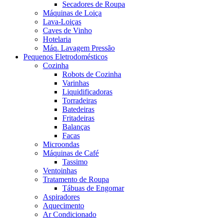
Secadores de Roupa
Máquinas de Loiça
Lava-Loiças
Caves de Vinho
Hotelaria
Máq. Lavagem Pressão
Pequenos Eletrodomésticos
Cozinha
Robots de Cozinha
Varinhas
Liquidificadoras
Torradeiras
Batedeiras
Fritadeiras
Balanças
Facas
Microondas
Máquinas de Café
Tassimo
Ventoinhas
Tratamento de Roupa
Tábuas de Engomar
Aspiradores
Aquecimento
Ar Condicionado