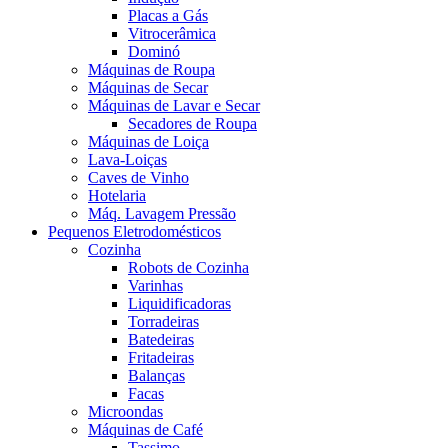
Placas a Gás
Vitrocerâmica
Dominó
Máquinas de Roupa
Máquinas de Secar
Máquinas de Lavar e Secar
Secadores de Roupa
Máquinas de Loiça
Lava-Loiças
Caves de Vinho
Hotelaria
Máq. Lavagem Pressão
Pequenos Eletrodomésticos
Cozinha
Robots de Cozinha
Varinhas
Liquidificadoras
Torradeiras
Batedeiras
Fritadeiras
Balanças
Facas
Microondas
Máquinas de Café
Tassimo