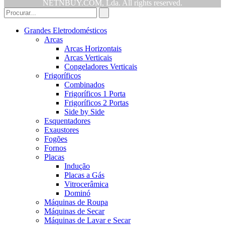
NETNBUY.COM, Lda. All rights reserved.
Grandes Eletrodomésticos
Arcas
Arcas Horizontais
Arcas Verticais
Congeladores Verticais
Frigoríficos
Combinados
Frigoríficos 1 Porta
Frigoríficos 2 Portas
Side by Side
Esquentadores
Exaustores
Fogões
Fornos
Placas
Indução
Placas a Gás
Vitrocerâmica
Dominó
Máquinas de Roupa
Máquinas de Secar
Máquinas de Lavar e Secar