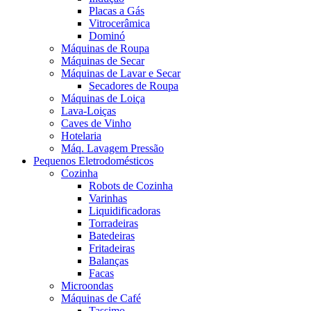
Placas a Gás
Vitrocerâmica
Dominó
Máquinas de Roupa
Máquinas de Secar
Máquinas de Lavar e Secar
Secadores de Roupa
Máquinas de Loiça
Lava-Loiças
Caves de Vinho
Hotelaria
Máq. Lavagem Pressão
Pequenos Eletrodomésticos
Cozinha
Robots de Cozinha
Varinhas
Liquidificadoras
Torradeiras
Batedeiras
Fritadeiras
Balanças
Facas
Microondas
Máquinas de Café
Tassimo