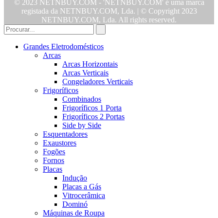
© 2023 NETNBUY.COM - 'NETNBUY.COM' é uma marca
registada da NETNBUY.COM, Lda. | © Copyright 2023
NETNBUY.COM, Lda. All rights reserved.
Grandes Eletrodomésticos
Arcas
Arcas Horizontais
Arcas Verticais
Congeladores Verticais
Frigoríficos
Combinados
Frigoríficos 1 Porta
Frigoríficos 2 Portas
Side by Side
Esquentadores
Exaustores
Fogões
Fornos
Placas
Indução
Placas a Gás
Vitrocerâmica
Dominó
Máquinas de Roupa