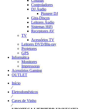
Colunas
Controladores
DJ Áudio
Pioneer DJ
Gira-Discos
Leitores Áudio
Sistemas HiFi
Receptores AV
TV
Acessórios TV
Leitores DVD/Blu-ray
Projetores
GPS
Informática
Monitores
Impressoras
Acessórios Gaming
OUTLET
Início
⁄
Eletrodomésticos
⁄
Caves de Vinho
⁄