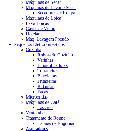
Máquinas de Secar
Máquinas de Lavar e Secar
Secadores de Roupa
Máquinas de Loiça
Lava-Loiças
Caves de Vinho
Hotelaria
Máq. Lavagem Pressão
Pequenos Eletrodomésticos
Cozinha
Robots de Cozinha
Varinhas
Liquidificadoras
Torradeiras
Batedeiras
Fritadeiras
Balanças
Facas
Microondas
Máquinas de Café
Tassimo
Ventoinhas
Tratamento de Roupa
Tábuas de Engomar
Aspiradores