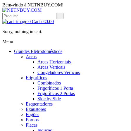
Bem-vindo à NETNBUY.COM!
0
Cart /
€
0.00
Sorry, nothing in cart.
Menu
Grandes Eletrodomésticos
Arcas
Arcas Horizontais
Arcas Verticais
Congeladores Verticais
Frigoríficos
Combinados
Frigoríficos 1 Porta
Frigoríficos 2 Portas
Side by Side
Esquentadores
Exaustores
Fogões
Fornos
Placas
Indução