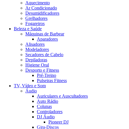
Aquecimento
Ar Condicionado
Desumidificadores
Grelhadores
Fogareiros
Beleza e Saúde
Máquinas de Barbear
Aparadores
Alisadores
Modeladores
Secadores de Cabelo
Depiladoras
Higiene Oral
Desporto e Fitness
Pré-Treino
Pulseiras Fitness
TV, Vídeo e Som
Áudio
Auriculares e Auscultadores
Auto Rádio
Colunas
Controladores
DJ Áudio
Pioneer DJ
Gira-Discos