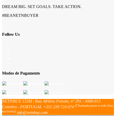
DREAM BIG. SET GOALS. TAKE ACTION.
#BEANETNBUYER
Follow Us
Modos de Pagamento
NETNBUY. COM | Rua Afrânio Peixoto, nº 291 - 3000-013
(Chamada para a rede fixa
Coimbra - PORTUGAL
+351 239 724 074
nacional)
info@netnbuy.com