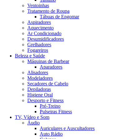
Ventoinhas
Tratamento de Roupa
Tábuas de Engomar
Aspiradores
Aquecimento
Ar Condicionado
Desumidificadores
Grelhadores
Fogareiros
Beleza e Saúde
Máquinas de Barbear
Aparadores
Alisadores
Modeladores
Secadores de Cabelo
Depiladoras
Higiene Oral
Desporto e Fitness
Pré-Treino
Pulseiras Fitness
TV, Vídeo e Som
Áudio
Auriculares e Auscultadores
Auto Rádio