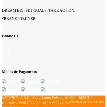
DREAM BIG. SET GOALS. TAKE ACTION.
#BEANETNBUYER
Follow Us
Modos de Pagamento
NETNBUY. COM | Rua Afrânio Peixoto, nº 291 - 3000-013
(Chamada para a rede fixa
Coimbra - PORTUGAL
+351 239 724 074
nacional)