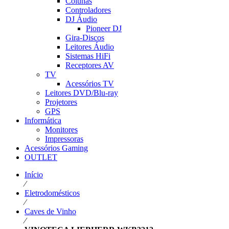
Colunas
Controladores
DJ Áudio
Pioneer DJ
Gira-Discos
Leitores Áudio
Sistemas HiFi
Receptores AV
TV
Acessórios TV
Leitores DVD/Blu-ray
Projetores
GPS
Informática
Monitores
Impressoras
Acessórios Gaming
OUTLET
Início
⁄
Eletrodomésticos
⁄
Caves de Vinho
⁄