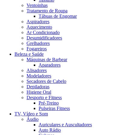
Ventoinhas
Tratamento de Roupa
Tábuas de Engomar
Aspiradores
Aquecimento
Ar Condicionado
Desumidificadores
Grelhadores
Fogareiros
Beleza e Saúde
Máquinas de Barbear
Aparadores
Alisadores
Modeladores
Secadores de Cabelo
Depiladoras
Higiene Oral
Desporto e Fitness
Pré-Treino
Pulseiras Fitness
TV, Vídeo e Som
Áudio
Auriculares e Auscultadores
Auto Rádio