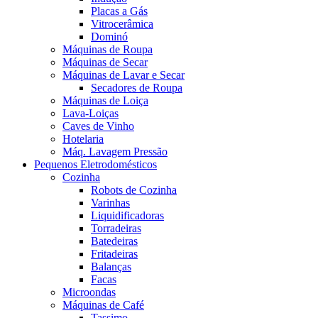
Placas a Gás
Vitrocerâmica
Dominó
Máquinas de Roupa
Máquinas de Secar
Máquinas de Lavar e Secar
Secadores de Roupa
Máquinas de Loiça
Lava-Loiças
Caves de Vinho
Hotelaria
Máq. Lavagem Pressão
Pequenos Eletrodomésticos
Cozinha
Robots de Cozinha
Varinhas
Liquidificadoras
Torradeiras
Batedeiras
Fritadeiras
Balanças
Facas
Microondas
Máquinas de Café
Tassimo