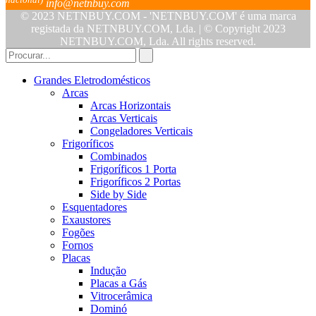
info@netnbuy.com
© 2023 NETNBUY.COM - 'NETNBUY.COM' é uma marca
registada da NETNBUY.COM, Lda. | © Copyright 2023
NETNBUY.COM, Lda. All rights reserved.
Grandes Eletrodomésticos
Arcas
Arcas Horizontais
Arcas Verticais
Congeladores Verticais
Frigoríficos
Combinados
Frigoríficos 1 Porta
Frigoríficos 2 Portas
Side by Side
Esquentadores
Exaustores
Fogões
Fornos
Placas
Indução
Placas a Gás
Vitrocerâmica
Dominó