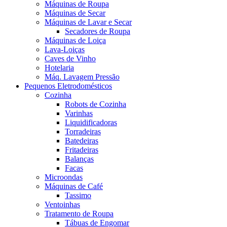
Máquinas de Roupa
Máquinas de Secar
Máquinas de Lavar e Secar
Secadores de Roupa
Máquinas de Loiça
Lava-Loiças
Caves de Vinho
Hotelaria
Máq. Lavagem Pressão
Pequenos Eletrodomésticos
Cozinha
Robots de Cozinha
Varinhas
Liquidificadoras
Torradeiras
Batedeiras
Fritadeiras
Balanças
Facas
Microondas
Máquinas de Café
Tassimo
Ventoinhas
Tratamento de Roupa
Tábuas de Engomar