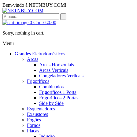
Bem-vindo à NETNBUY.COM!
0
Cart /
€
0.00
Sorry, nothing in cart.
Menu
Grandes Eletrodomésticos
Arcas
Arcas Horizontais
Arcas Verticais
Congeladores Verticais
Frigoríficos
Combinados
Frigoríficos 1 Porta
Frigoríficos 2 Portas
Side by Side
Esquentadores
Exaustores
Fogões
Fornos
Placas
Indução