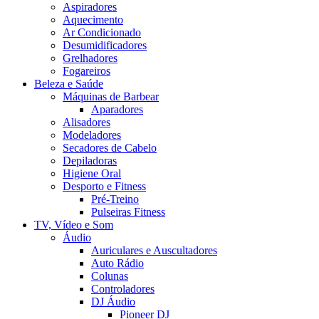
Aspiradores
Aquecimento
Ar Condicionado
Desumidificadores
Grelhadores
Fogareiros
Beleza e Saúde
Máquinas de Barbear
Aparadores
Alisadores
Modeladores
Secadores de Cabelo
Depiladoras
Higiene Oral
Desporto e Fitness
Pré-Treino
Pulseiras Fitness
TV, Vídeo e Som
Áudio
Auriculares e Auscultadores
Auto Rádio
Colunas
Controladores
DJ Áudio
Pioneer DJ