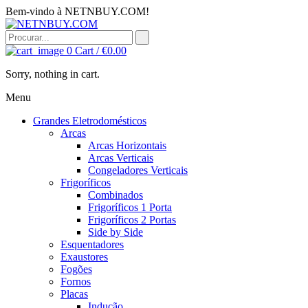
Bem-vindo à NETNBUY.COM!
0
Cart /
€
0.00
Sorry, nothing in cart.
Menu
Grandes Eletrodomésticos
Arcas
Arcas Horizontais
Arcas Verticais
Congeladores Verticais
Frigoríficos
Combinados
Frigoríficos 1 Porta
Frigoríficos 2 Portas
Side by Side
Esquentadores
Exaustores
Fogões
Fornos
Placas
Indução