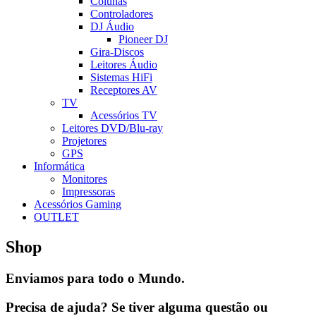
Colunas
Controladores
DJ Áudio
Pioneer DJ
Gira-Discos
Leitores Áudio
Sistemas HiFi
Receptores AV
TV
Acessórios TV
Leitores DVD/Blu-ray
Projetores
GPS
Informática
Monitores
Impressoras
Acessórios Gaming
OUTLET
Shop
Enviamos para todo o Mundo.
Precisa de ajuda? Se tiver alguma questão ou