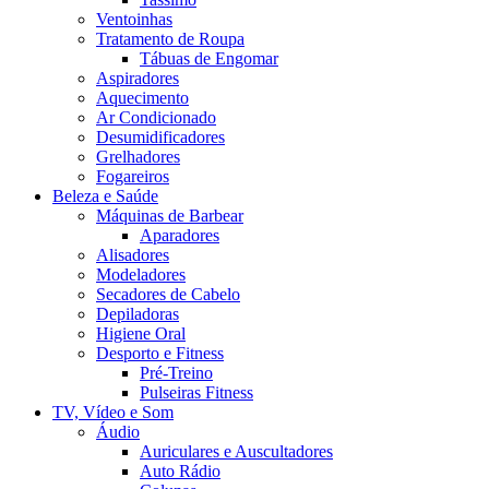
Ventoinhas
Tratamento de Roupa
Tábuas de Engomar
Aspiradores
Aquecimento
Ar Condicionado
Desumidificadores
Grelhadores
Fogareiros
Beleza e Saúde
Máquinas de Barbear
Aparadores
Alisadores
Modeladores
Secadores de Cabelo
Depiladoras
Higiene Oral
Desporto e Fitness
Pré-Treino
Pulseiras Fitness
TV, Vídeo e Som
Áudio
Auriculares e Auscultadores
Auto Rádio