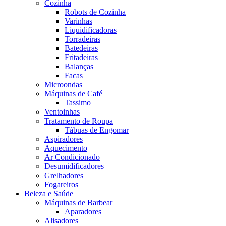
Cozinha
Robots de Cozinha
Varinhas
Liquidificadoras
Torradeiras
Batedeiras
Fritadeiras
Balanças
Facas
Microondas
Máquinas de Café
Tassimo
Ventoinhas
Tratamento de Roupa
Tábuas de Engomar
Aspiradores
Aquecimento
Ar Condicionado
Desumidificadores
Grelhadores
Fogareiros
Beleza e Saúde
Máquinas de Barbear
Aparadores
Alisadores