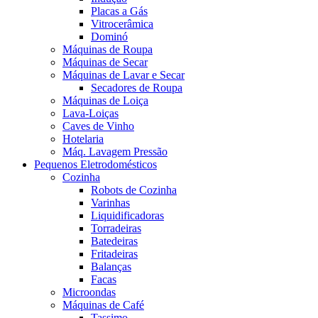
Placas a Gás
Vitrocerâmica
Dominó
Máquinas de Roupa
Máquinas de Secar
Máquinas de Lavar e Secar
Secadores de Roupa
Máquinas de Loiça
Lava-Loiças
Caves de Vinho
Hotelaria
Máq. Lavagem Pressão
Pequenos Eletrodomésticos
Cozinha
Robots de Cozinha
Varinhas
Liquidificadoras
Torradeiras
Batedeiras
Fritadeiras
Balanças
Facas
Microondas
Máquinas de Café
Tassimo