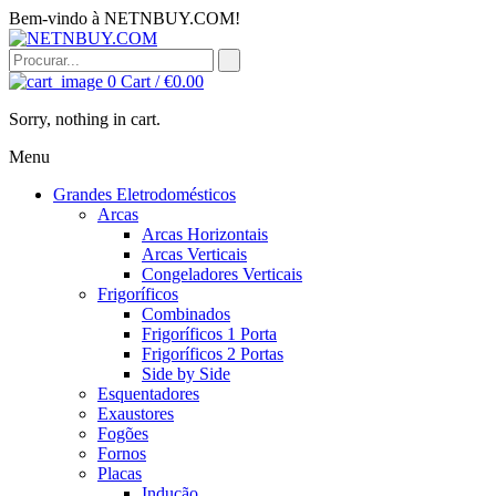
Bem-vindo à NETNBUY.COM!
0
Cart /
€
0.00
Sorry, nothing in cart.
Menu
Grandes Eletrodomésticos
Arcas
Arcas Horizontais
Arcas Verticais
Congeladores Verticais
Frigoríficos
Combinados
Frigoríficos 1 Porta
Frigoríficos 2 Portas
Side by Side
Esquentadores
Exaustores
Fogões
Fornos
Placas
Indução