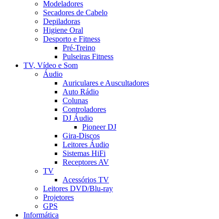
Modeladores
Secadores de Cabelo
Depiladoras
Higiene Oral
Desporto e Fitness
Pré-Treino
Pulseiras Fitness
TV, Vídeo e Som
Áudio
Auriculares e Auscultadores
Auto Rádio
Colunas
Controladores
DJ Áudio
Pioneer DJ
Gira-Discos
Leitores Áudio
Sistemas HiFi
Receptores AV
TV
Acessórios TV
Leitores DVD/Blu-ray
Projetores
GPS
Informática