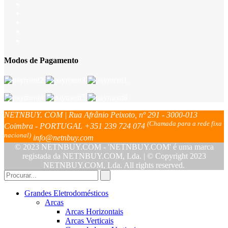
Modos de Pagamento
NETNBUY. COM | Rua Afrânio Peixoto, nº 291 - 3000-013
(Chamada para a rede fixa
Coimbra - PORTUGAL
+351 239 724 074
nacional)
info@netnbuy.com
© 2023 NETNBUY.COM - 'NETNBUY.COM' é uma marca
registada da NETNBUY.COM, Lda. | © Copyright 2023
NETNBUY.COM, Lda. All rights reserved.
Grandes Eletrodomésticos
Arcas
Arcas Horizontais
Arcas Verticais