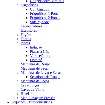
Congeladores Verticais
Frigoríficos
Combinados
Frigoríficos 1 Porta
Frigoríficos 2 Portas
Side by Side
Esquentadores
Exaustores
Fogões
Fornos
Placas
Indução
Placas a Gás
Vitrocerâmica
Dominó
Máquinas de Roupa
Máquinas de Secar
Máquinas de Lavar e Secar
Secadores de Roupa
Máquinas de Loiça
Lava-Loiças
Caves de Vinho
Hotelaria
Máq. Lavagem Pressão
Pequenos Eletrodomésticos