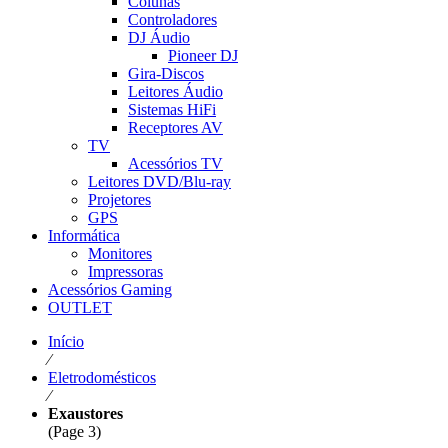
Colunas
Controladores
DJ Áudio
Pioneer DJ
Gira-Discos
Leitores Áudio
Sistemas HiFi
Receptores AV
TV
Acessórios TV
Leitores DVD/Blu-ray
Projetores
GPS
Informática
Monitores
Impressoras
Acessórios Gaming
OUTLET
Início
⁄
Eletrodomésticos
⁄
Exaustores
(Page 3)