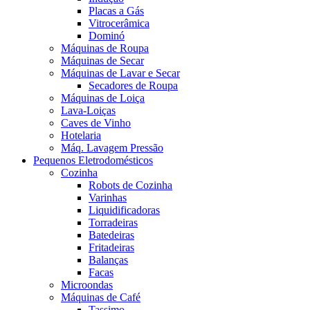
Placas a Gás
Vitrocerâmica
Dominó
Máquinas de Roupa
Máquinas de Secar
Máquinas de Lavar e Secar
Secadores de Roupa
Máquinas de Loiça
Lava-Loiças
Caves de Vinho
Hotelaria
Máq. Lavagem Pressão
Pequenos Eletrodomésticos
Cozinha
Robots de Cozinha
Varinhas
Liquidificadoras
Torradeiras
Batedeiras
Fritadeiras
Balanças
Facas
Microondas
Máquinas de Café
Tassimo