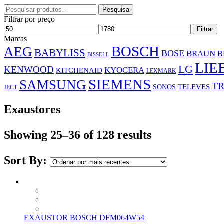
Pesquisar
Pesquisa
por:
Filtrar por preço
Preço
Preço
Filtrar
mínimo
máximo
Marcas
BOSCH
AEG
BABYLISS
BOSE
BRAUN
B
BISSELL
LIE
LG
KENWOOD
KYOCERA
KITCHENAID
LEXMARK
SIEMENS
SAMSUNG
TR
SONOS
TELEVES
JECT
Exaustores
Showing 25–36 of 128 results
Sort By:
EXAUSTOR BOSCH DFM064W54