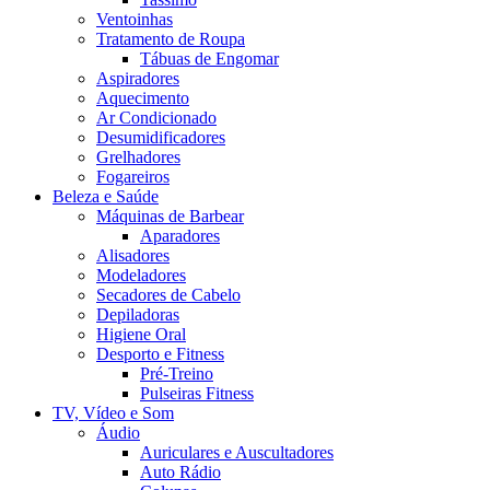
Ventoinhas
Tratamento de Roupa
Tábuas de Engomar
Aspiradores
Aquecimento
Ar Condicionado
Desumidificadores
Grelhadores
Fogareiros
Beleza e Saúde
Máquinas de Barbear
Aparadores
Alisadores
Modeladores
Secadores de Cabelo
Depiladoras
Higiene Oral
Desporto e Fitness
Pré-Treino
Pulseiras Fitness
TV, Vídeo e Som
Áudio
Auriculares e Auscultadores
Auto Rádio