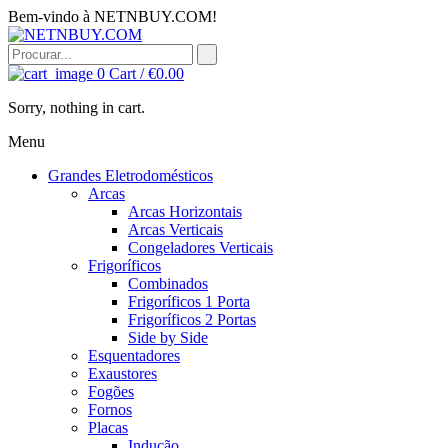
Bem-vindo à NETNBUY.COM!
0
Cart /
€
0.00
Sorry, nothing in cart.
Menu
Grandes Eletrodomésticos
Arcas
Arcas Horizontais
Arcas Verticais
Congeladores Verticais
Frigoríficos
Combinados
Frigoríficos 1 Porta
Frigoríficos 2 Portas
Side by Side
Esquentadores
Exaustores
Fogões
Fornos
Placas
Indução