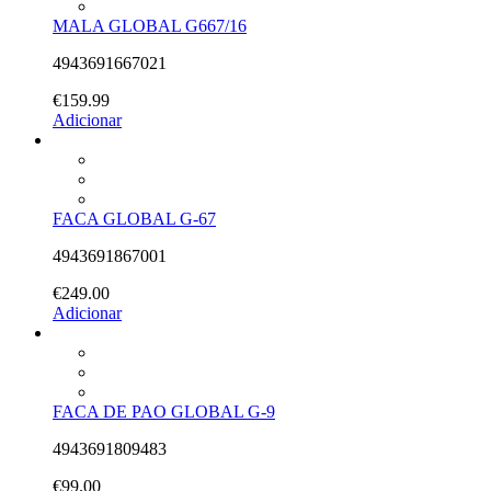
MALA GLOBAL G667/16
4943691667021
€
159.99
Adicionar
FACA GLOBAL G-67
4943691867001
€
249.00
Adicionar
FACA DE PAO GLOBAL G-9
4943691809483
€
99.00