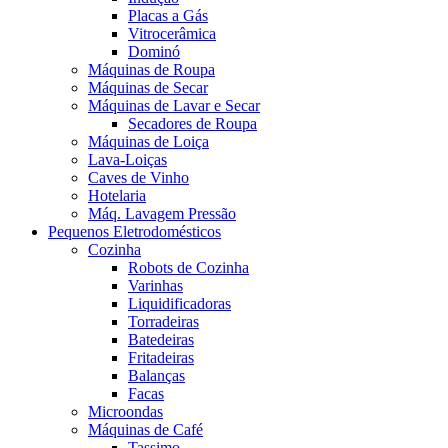
Placas a Gás
Vitrocerâmica
Dominó
Máquinas de Roupa
Máquinas de Secar
Máquinas de Lavar e Secar
Secadores de Roupa
Máquinas de Loiça
Lava-Loiças
Caves de Vinho
Hotelaria
Máq. Lavagem Pressão
Pequenos Eletrodomésticos
Cozinha
Robots de Cozinha
Varinhas
Liquidificadoras
Torradeiras
Batedeiras
Fritadeiras
Balanças
Facas
Microondas
Máquinas de Café
Tassimo