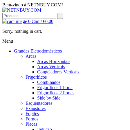
Bem-vindo à NETNBUY.COM!
0
Cart /
€
0.00
Sorry, nothing in cart.
Menu
Grandes Eletrodomésticos
Arcas
Arcas Horizontais
Arcas Verticais
Congeladores Verticais
Frigoríficos
Combinados
Frigoríficos 1 Porta
Frigoríficos 2 Portas
Side by Side
Esquentadores
Exaustores
Fogões
Fornos
Placas
Indução