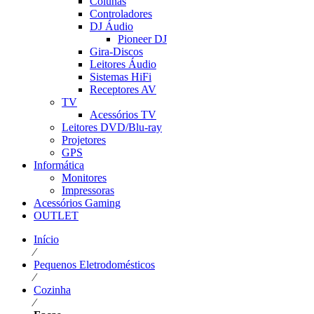
Colunas
Controladores
DJ Áudio
Pioneer DJ
Gira-Discos
Leitores Áudio
Sistemas HiFi
Receptores AV
TV
Acessórios TV
Leitores DVD/Blu-ray
Projetores
GPS
Informática
Monitores
Impressoras
Acessórios Gaming
OUTLET
Início
⁄
Pequenos Eletrodomésticos
⁄
Cozinha
⁄