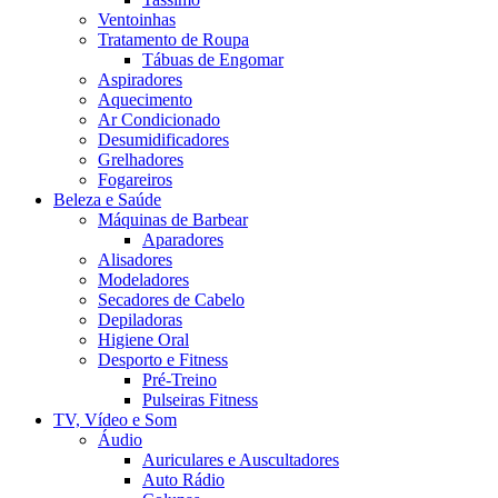
Ventoinhas
Tratamento de Roupa
Tábuas de Engomar
Aspiradores
Aquecimento
Ar Condicionado
Desumidificadores
Grelhadores
Fogareiros
Beleza e Saúde
Máquinas de Barbear
Aparadores
Alisadores
Modeladores
Secadores de Cabelo
Depiladoras
Higiene Oral
Desporto e Fitness
Pré-Treino
Pulseiras Fitness
TV, Vídeo e Som
Áudio
Auriculares e Auscultadores
Auto Rádio