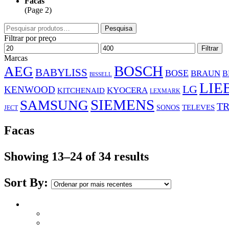
Facas
(Page 2)
Pesquisar
Pesquisa
por:
Filtrar por preço
Preço
Preço
Filtrar
mínimo
máximo
Marcas
BOSCH
AEG
BABYLISS
BOSE
BRAUN
B
BISSELL
LIE
LG
KENWOOD
KYOCERA
KITCHENAID
LEXMARK
SIEMENS
SAMSUNG
TR
SONOS
TELEVES
JECT
Facas
Showing 13–24 of 34 results
Sort By: