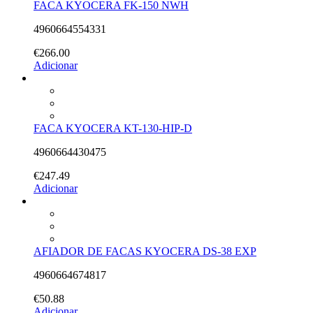
FACA KYOCERA FK-150 NWH
4960664554331
€
266.00
Adicionar
FACA KYOCERA KT-130-HIP-D
4960664430475
€
247.49
Adicionar
AFIADOR DE FACAS KYOCERA DS-38 EXP
4960664674817
€
50.88
Adicionar