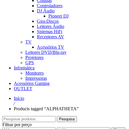
Colunas
Controladores
DJ Áudio
Pioneer DJ
Gira-Discos
Leitores Áudio
Sistemas HiFi
Receptores AV
TV
Acessórios TV
Leitores DVD/Blu-ray
Projetores
GPS
Informática
Monitores
Impressoras
Acessórios Gaming
OUTLET
Início
⁄
Products tagged “ALPHATHETA”
Pesquisar
Pesquisa
por:
Filtrar por preço