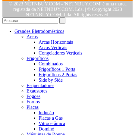
© 2023 NETNBUY.COM - 'NETNBUY.COM' é uma marca
registada da NETNBUY.COM, Lda. | © Copyright 2023
NETNBUY.COM, Lda. All rights reserved.
Grandes Eletrodomésticos
Arcas
Arcas Horizontais
Arcas Verticais
Congeladores Verticais
Frigoríficos
Combinados
Frigoríficos 1 Porta
Frigoríficos 2 Portas
Side by Side
Esquentadores
Exaustores
Fogões
Fornos
Placas
Indução
Placas a Gás
Vitrocerâmica
Dominó
Máquinas de Roupa