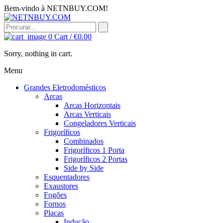
Bem-vindo à NETNBUY.COM!
0
Cart /
€
0.00
Sorry, nothing in cart.
Menu
Grandes Eletrodomésticos
Arcas
Arcas Horizontais
Arcas Verticais
Congeladores Verticais
Frigoríficos
Combinados
Frigoríficos 1 Porta
Frigoríficos 2 Portas
Side by Side
Esquentadores
Exaustores
Fogões
Fornos
Placas
Indução