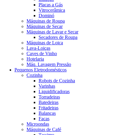
Placas a Gás
Vitrocerâmica
Dominó
Máquinas de Roupa
Máquinas de Secar
Máquinas de Lavar e Secar
Secadores de Roupa
Máquinas de Loiça
Lava-Loiças
Caves de Vinho
Hotelaria
Máq. Lavagem Pressão
Pequenos Eletrodomésticos
Cozinha
Robots de Cozinha
Varinhas
Liquidificadoras
Torradeiras
Batedeiras
Fritadeiras
Balanças
Facas
Microondas
Máquinas de Café
Tassimo