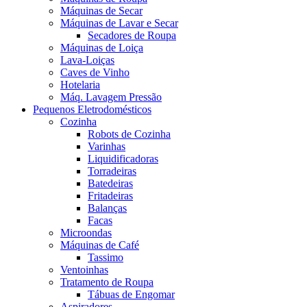
Máquinas de Secar
Máquinas de Lavar e Secar
Secadores de Roupa
Máquinas de Loiça
Lava-Loiças
Caves de Vinho
Hotelaria
Máq. Lavagem Pressão
Pequenos Eletrodomésticos
Cozinha
Robots de Cozinha
Varinhas
Liquidificadoras
Torradeiras
Batedeiras
Fritadeiras
Balanças
Facas
Microondas
Máquinas de Café
Tassimo
Ventoinhas
Tratamento de Roupa
Tábuas de Engomar
Aspiradores