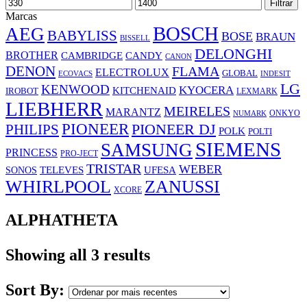
Preço
Preço
Filtrar
mínimo
máximo
Marcas
BOSCH
AEG
BABYLISS
BOSE
BRAUN
BISSELL
DELONGHI
BROTHER
CAMBRIDGE
CANDY
CANON
DENON
FLAMA
ELECTROLUX
GLOBAL
ECOVACS
INDESIT
LG
KENWOOD
KYOCERA
KITCHENAID
IROBOT
LEXMARK
LIEBHERR
MEIRELES
MARANTZ
ONKYO
NUMARK
PIONEER
PHILIPS
PIONEER DJ
POLK
POLTI
SIEMENS
SAMSUNG
PRINCESS
PRO-JECT
TRISTAR
WEBER
UFESA
SONOS
TELEVES
WHIRLPOOL
ZANUSSI
XCORE
ALPHATHETA
Showing all 3 results
Sort By: