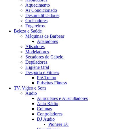
Aquecimento
Ar Condicionado
Desumidificadores
Grelhadores
Fogareiros
Beleza e Saúde
Máquinas de Barbear
Aparadores
Alisadores
Modeladores
Secadores de Cabelo
Depiladoras
Higiene Oral
Desporto e Fitness
Pré-Treino
Pulseiras Fitness
TV, Vídeo e Som
Áudio
Auriculares e Auscultadores
Auto Rádio
Colunas
Controladores
DJ Áudio
Pioneer DJ