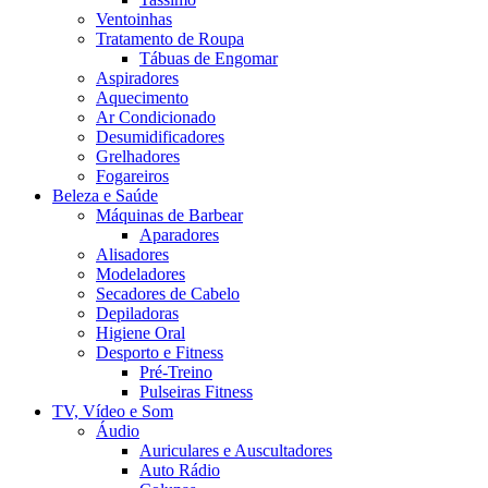
Ventoinhas
Tratamento de Roupa
Tábuas de Engomar
Aspiradores
Aquecimento
Ar Condicionado
Desumidificadores
Grelhadores
Fogareiros
Beleza e Saúde
Máquinas de Barbear
Aparadores
Alisadores
Modeladores
Secadores de Cabelo
Depiladoras
Higiene Oral
Desporto e Fitness
Pré-Treino
Pulseiras Fitness
TV, Vídeo e Som
Áudio
Auriculares e Auscultadores
Auto Rádio