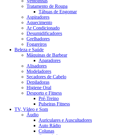
Ventoinhas
Tratamento de Roupa
Tábuas de Engomar
Aspiradores
Aquecimento
Ar Condicionado
Desumidificadores
Grelhadores
Fogareiros
Beleza e Saúde
Máquinas de Barbear
Aparadores
Alisadores
Modeladores
Secadores de Cabelo
Depiladoras
Higiene Oral
Desporto e Fitness
Pré-Treino
Pulseiras Fitness
TV, Vídeo e Som
Áudio
Auriculares e Auscultadores
Auto Rádio
Colunas