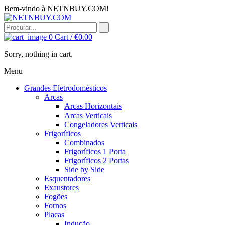
Bem-vindo à NETNBUY.COM!
0
Cart /
€
0.00
Sorry, nothing in cart.
Menu
Grandes Eletrodomésticos
Arcas
Arcas Horizontais
Arcas Verticais
Congeladores Verticais
Frigoríficos
Combinados
Frigoríficos 1 Porta
Frigoríficos 2 Portas
Side by Side
Esquentadores
Exaustores
Fogões
Fornos
Placas
Indução