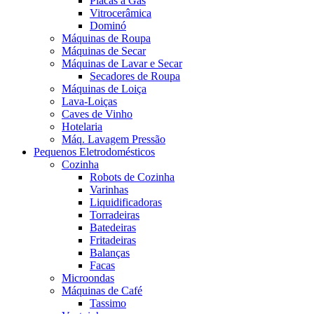
Placas a Gás
Vitrocerâmica
Dominó
Máquinas de Roupa
Máquinas de Secar
Máquinas de Lavar e Secar
Secadores de Roupa
Máquinas de Loiça
Lava-Loiças
Caves de Vinho
Hotelaria
Máq. Lavagem Pressão
Pequenos Eletrodomésticos
Cozinha
Robots de Cozinha
Varinhas
Liquidificadoras
Torradeiras
Batedeiras
Fritadeiras
Balanças
Facas
Microondas
Máquinas de Café
Tassimo