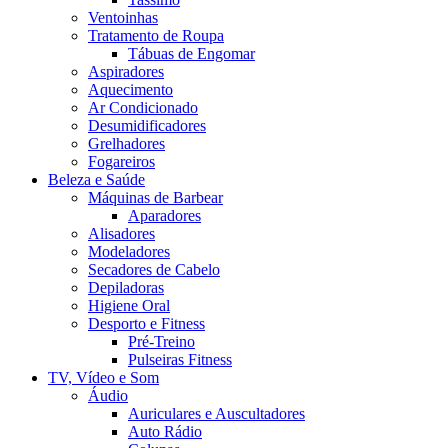
Ventoinhas
Tratamento de Roupa
Tábuas de Engomar
Aspiradores
Aquecimento
Ar Condicionado
Desumidificadores
Grelhadores
Fogareiros
Beleza e Saúde
Máquinas de Barbear
Aparadores
Alisadores
Modeladores
Secadores de Cabelo
Depiladoras
Higiene Oral
Desporto e Fitness
Pré-Treino
Pulseiras Fitness
TV, Vídeo e Som
Áudio
Auriculares e Auscultadores
Auto Rádio