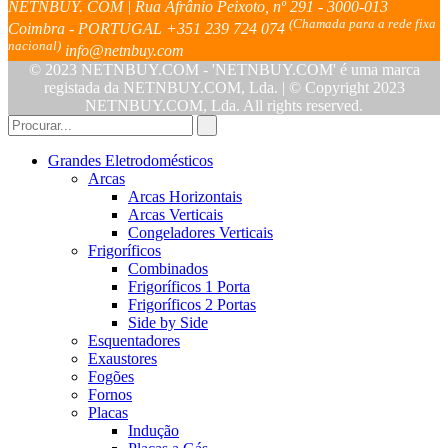
NETNBUY. COM | Rua Afrânio Peixoto, nº 291 - 3000-013
(Chamada para a rede fixa
Coimbra - PORTUGAL
+351 239 724 074
nacional)
info@netnbuy.com
© 2023 NETNBUY.COM - 'NETNBUY.COM' é uma marca
registada da NETNBUY.COM, Lda. | © Copyright 2023
NETNBUY.COM, Lda. All rights reserved.
Grandes Eletrodomésticos
Arcas
Arcas Horizontais
Arcas Verticais
Congeladores Verticais
Frigoríficos
Combinados
Frigoríficos 1 Porta
Frigoríficos 2 Portas
Side by Side
Esquentadores
Exaustores
Fogões
Fornos
Placas
Indução