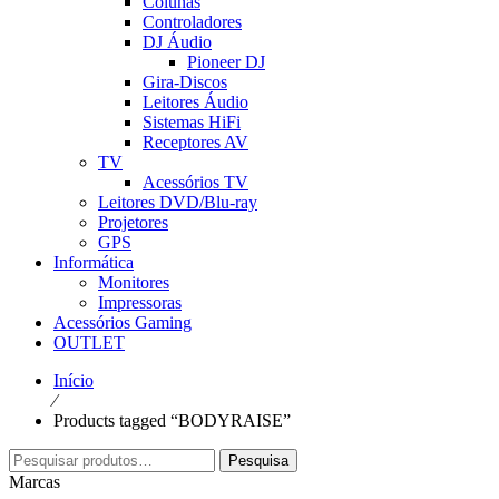
Colunas
Controladores
DJ Áudio
Pioneer DJ
Gira-Discos
Leitores Áudio
Sistemas HiFi
Receptores AV
TV
Acessórios TV
Leitores DVD/Blu-ray
Projetores
GPS
Informática
Monitores
Impressoras
Acessórios Gaming
OUTLET
Início
⁄
Products tagged “BODYRAISE”
Pesquisar
Pesquisa
por:
Marcas