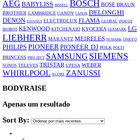
BOSCH
AEG
BABYLISS
BOSE
BRAUN
BISSELL
DELONGHI
BROTHER
CAMBRIDGE
CANDY
CANON
DENON
FLAMA
ELECTROLUX
GLOBAL
ECOVACS
INDESIT
LG
KENWOOD
KYOCERA
KITCHENAID
IROBOT
LEXMARK
LIEBHERR
MEIRELES
MARANTZ
ONKYO
NUMARK
PIONEER
PHILIPS
PIONEER DJ
POLK
POLTI
SIEMENS
SAMSUNG
PRINCESS
PRO-JECT
TRISTAR
WEBER
UFESA
SONOS
TELEVES
WHIRLPOOL
ZANUSSI
XCORE
BODYRAISE
Apenas um resultado
Sort By: