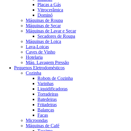
Placas a Gás
Vitrocerâmica
Dominó
Máquinas de Roupa
Máquinas de Secar
Máquinas de Lavar e Secar
Secadores de Roupa
Máquinas de Loiça
Lava-Loiças
Caves de Vinho
Hotelaria
Máq. Lavagem Pressão
Pequenos Eletrodomésticos
Cozinha
Robots de Cozinha
Varinhas
Liquidificadoras
Torradeiras
Batedeiras
Fritadeiras
Balanças
Facas
Microondas
Máquinas de Café
Tassimo