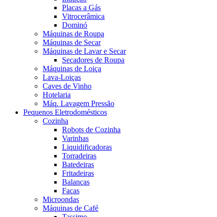
Placas a Gás
Vitrocerâmica
Dominó
Máquinas de Roupa
Máquinas de Secar
Máquinas de Lavar e Secar
Secadores de Roupa
Máquinas de Loiça
Lava-Loiças
Caves de Vinho
Hotelaria
Máq. Lavagem Pressão
Pequenos Eletrodomésticos
Cozinha
Robots de Cozinha
Varinhas
Liquidificadoras
Torradeiras
Batedeiras
Fritadeiras
Balanças
Facas
Microondas
Máquinas de Café
Tassimo