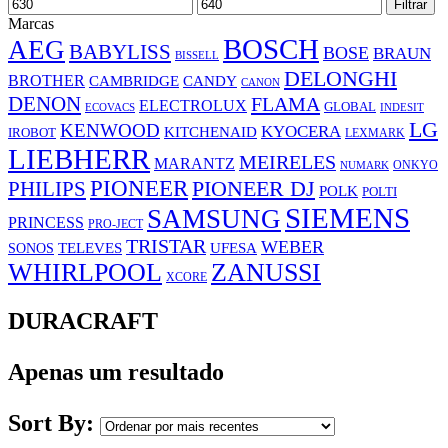
Preço
Preço
Filtrar
mínimo
máximo
Marcas
BOSCH
AEG
BABYLISS
BOSE
BRAUN
BISSELL
DELONGHI
BROTHER
CAMBRIDGE
CANDY
CANON
DENON
FLAMA
ELECTROLUX
GLOBAL
ECOVACS
INDESIT
LG
KENWOOD
KYOCERA
KITCHENAID
IROBOT
LEXMARK
LIEBHERR
MEIRELES
MARANTZ
ONKYO
NUMARK
PIONEER
PHILIPS
PIONEER DJ
POLK
POLTI
SIEMENS
SAMSUNG
PRINCESS
PRO-JECT
TRISTAR
WEBER
UFESA
SONOS
TELEVES
WHIRLPOOL
ZANUSSI
XCORE
DURACRAFT
Apenas um resultado
Sort By: