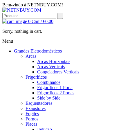
Bem-vindo à NETNBUY.COM!
0
Cart /
€
0.00
Sorry, nothing in cart.
Menu
Grandes Eletrodomésticos
Arcas
Arcas Horizontais
Arcas Verticais
Congeladores Verticais
Frigoríficos
Combinados
Frigoríficos 1 Porta
Frigoríficos 2 Portas
Side by Side
Esquentadores
Exaustores
Fogões
Fornos
Placas
Indução