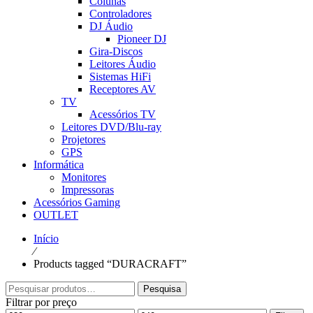
Colunas
Controladores
DJ Áudio
Pioneer DJ
Gira-Discos
Leitores Áudio
Sistemas HiFi
Receptores AV
TV
Acessórios TV
Leitores DVD/Blu-ray
Projetores
GPS
Informática
Monitores
Impressoras
Acessórios Gaming
OUTLET
Início
⁄
Products tagged “DURACRAFT”
Pesquisar
Pesquisa
por:
Filtrar por preço