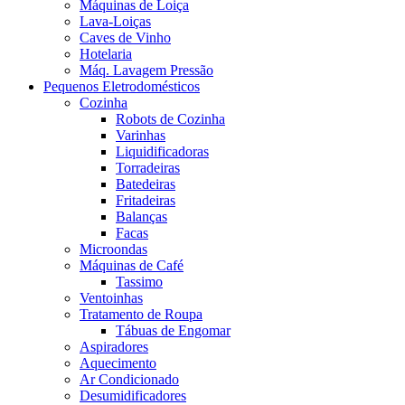
Máquinas de Loiça
Lava-Loiças
Caves de Vinho
Hotelaria
Máq. Lavagem Pressão
Pequenos Eletrodomésticos
Cozinha
Robots de Cozinha
Varinhas
Liquidificadoras
Torradeiras
Batedeiras
Fritadeiras
Balanças
Facas
Microondas
Máquinas de Café
Tassimo
Ventoinhas
Tratamento de Roupa
Tábuas de Engomar
Aspiradores
Aquecimento
Ar Condicionado
Desumidificadores