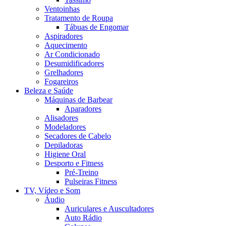
Ventoinhas
Tratamento de Roupa
Tábuas de Engomar
Aspiradores
Aquecimento
Ar Condicionado
Desumidificadores
Grelhadores
Fogareiros
Beleza e Saúde
Máquinas de Barbear
Aparadores
Alisadores
Modeladores
Secadores de Cabelo
Depiladoras
Higiene Oral
Desporto e Fitness
Pré-Treino
Pulseiras Fitness
TV, Vídeo e Som
Áudio
Auriculares e Auscultadores
Auto Rádio