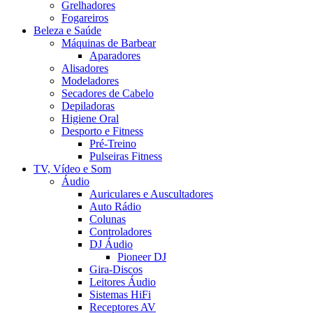
Grelhadores
Fogareiros
Beleza e Saúde
Máquinas de Barbear
Aparadores
Alisadores
Modeladores
Secadores de Cabelo
Depiladoras
Higiene Oral
Desporto e Fitness
Pré-Treino
Pulseiras Fitness
TV, Vídeo e Som
Áudio
Auriculares e Auscultadores
Auto Rádio
Colunas
Controladores
DJ Áudio
Pioneer DJ
Gira-Discos
Leitores Áudio
Sistemas HiFi
Receptores AV