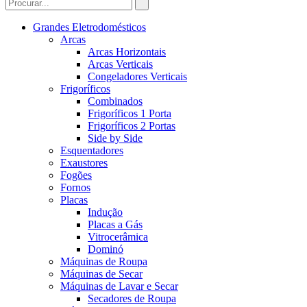
Grandes Eletrodomésticos
Arcas
Arcas Horizontais
Arcas Verticais
Congeladores Verticais
Frigoríficos
Combinados
Frigoríficos 1 Porta
Frigoríficos 2 Portas
Side by Side
Esquentadores
Exaustores
Fogões
Fornos
Placas
Indução
Placas a Gás
Vitrocerâmica
Dominó
Máquinas de Roupa
Máquinas de Secar
Máquinas de Lavar e Secar
Secadores de Roupa