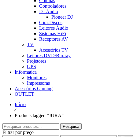
Colunas
Controladores
DJ Áudio
Pioneer DJ
Gira-Discos
Leitores Áudio
Sistemas HiFi
Receptores AV
TV
Acessórios TV
Leitores DVD/Blu-ray
Projetores
GPS
Informática
Monitores
Impressoras
Acessórios Gaming
OUTLET
Início
⁄
Products tagged “JURA”
Pesquisar
Pesquisa
por:
Filtrar por preço