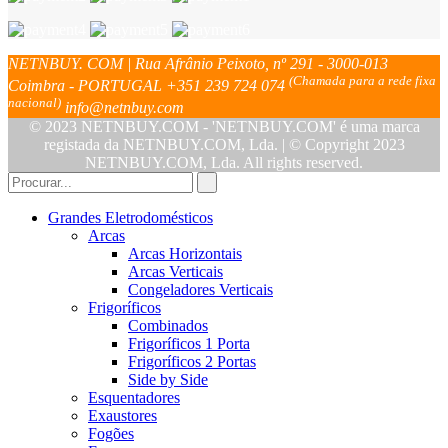
NETNBUY. COM | Rua Afrânio Peixoto, nº 291 - 3000-013
(Chamada para a rede fixa
Coimbra - PORTUGAL
+351 239 724 074
nacional)
info@netnbuy.com
© 2023 NETNBUY.COM - 'NETNBUY.COM' é uma marca
registada da NETNBUY.COM, Lda. | © Copyright 2023
NETNBUY.COM, Lda. All rights reserved.
Grandes Eletrodomésticos
Arcas
Arcas Horizontais
Arcas Verticais
Congeladores Verticais
Frigoríficos
Combinados
Frigoríficos 1 Porta
Frigoríficos 2 Portas
Side by Side
Esquentadores
Exaustores
Fogões