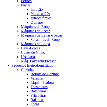
Fornos
Placas
Indução
Placas a Gás
Vitrocerâmica
Dominó
Máquinas de Roupa
Máquinas de Secar
Máquinas de Lavar e Secar
Secadores de Roupa
Máquinas de Loiça
Lava-Loiças
Caves de Vinho
Hotelaria
Máq. Lavagem Pressão
Pequenos Eletrodomésticos
Cozinha
Robots de Cozinha
Varinhas
Liquidificadoras
Torradeiras
Batedeiras
Fritadeiras
Balanças
Facas