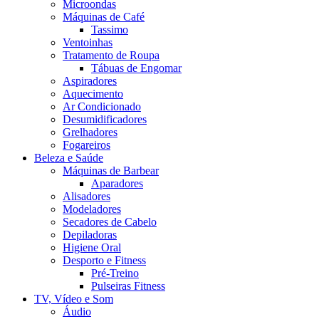
Microondas
Máquinas de Café
Tassimo
Ventoinhas
Tratamento de Roupa
Tábuas de Engomar
Aspiradores
Aquecimento
Ar Condicionado
Desumidificadores
Grelhadores
Fogareiros
Beleza e Saúde
Máquinas de Barbear
Aparadores
Alisadores
Modeladores
Secadores de Cabelo
Depiladoras
Higiene Oral
Desporto e Fitness
Pré-Treino
Pulseiras Fitness
TV, Vídeo e Som
Áudio