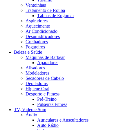
Ventoinhas
Tratamento de Roupa
Tábuas de Engomar
Aspiradores
Aquecimento
Ar Condicionado
Desumidificadores
Grelhadores
Fogareiros
Beleza e Saúde
Máquinas de Barbear
Aparadores
Alisadores
Modeladores
Secadores de Cabelo
Depiladoras
Higiene Oral
Desporto e Fitness
Pré-Treino
Pulseiras Fitness
TV, Vídeo e Som
Áudio
Auriculares e Auscultadores
Auto Rádio