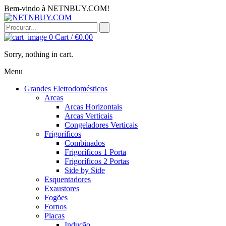
Bem-vindo à NETNBUY.COM!
0
Cart /
€
0.00
Sorry, nothing in cart.
Menu
Grandes Eletrodomésticos
Arcas
Arcas Horizontais
Arcas Verticais
Congeladores Verticais
Frigoríficos
Combinados
Frigoríficos 1 Porta
Frigoríficos 2 Portas
Side by Side
Esquentadores
Exaustores
Fogões
Fornos
Placas
Indução