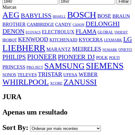
Preço
Preço
Filtrar
mínimo
máximo
Marcas
BOSCH
AEG
BABYLISS
BOSE
BRAUN
BISSELL
DELONGHI
BROTHER
CAMBRIDGE
CANDY
CANON
DENON
FLAMA
ELECTROLUX
GLOBAL
ECOVACS
INDESIT
LG
KENWOOD
KYOCERA
KITCHENAID
IROBOT
LEXMARK
LIEBHERR
MEIRELES
MARANTZ
ONKYO
NUMARK
PIONEER
PHILIPS
PIONEER DJ
POLK
POLTI
SIEMENS
SAMSUNG
PRINCESS
PRO-JECT
TRISTAR
WEBER
UFESA
SONOS
TELEVES
WHIRLPOOL
ZANUSSI
XCORE
JURA
Apenas um resultado
Sort By: