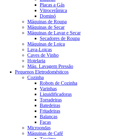
Placas a Gás
Vitrocerâmica
Dominó
Máquinas de Roupa
Máquinas de Secar
Máquinas de Lavar e Secar
Secadores de Roupa
Máquinas de Loiça
Lava-Loiças
Caves de Vinho
Hotelaria
Máq. Lavagem Pressão
Pequenos Eletrodomésticos
Cozinha
Robots de Cozinha
Varinhas
Liquidificadoras
Torradeiras
Batedeiras
Fritadeiras
Balanças
Facas
Microondas
Máquinas de Café
Tassimo