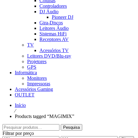
Colunas
Controladores
DJ Áudio
Pioneer DJ
Gira-Discos
Leitores Áudio
Sistemas HiFi
Receptores AV
TV
Acessórios TV
Leitores DVD/Blu-ray
Projetores
GPS
Informática
Monitores
Impressoras
Acessórios Gaming
OUTLET
Início
⁄
Products tagged “MAGIMIX”
Pesquisar
Pesquisa
por:
Filtrar por preço