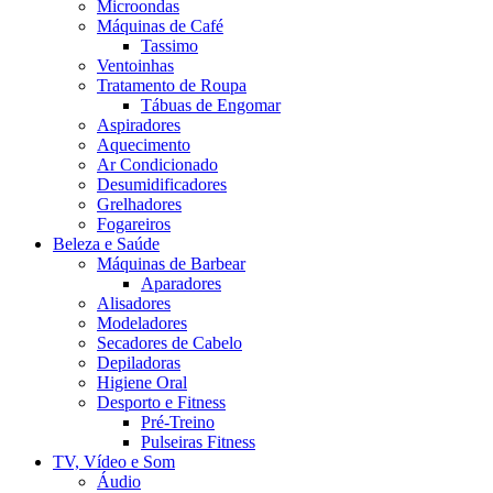
Microondas
Máquinas de Café
Tassimo
Ventoinhas
Tratamento de Roupa
Tábuas de Engomar
Aspiradores
Aquecimento
Ar Condicionado
Desumidificadores
Grelhadores
Fogareiros
Beleza e Saúde
Máquinas de Barbear
Aparadores
Alisadores
Modeladores
Secadores de Cabelo
Depiladoras
Higiene Oral
Desporto e Fitness
Pré-Treino
Pulseiras Fitness
TV, Vídeo e Som
Áudio