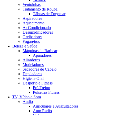
Ventoinhas
Tratamento de Roupa
Tábuas de Engomar
Aspiradores
Aquecimento
Ar Condicionado
Desumidificadores
Grelhadores
Fogareiros
Beleza e Saúde
Máquinas de Barbear
Aparadores
Alisadores
Modeladores
Secadores de Cabelo
Depiladoras
Higiene Oral
Desporto e Fitness
Pré-Treino
Pulseiras Fitness
TV, Vídeo e Som
Áudio
Auriculares e Auscultadores
Auto Rádio