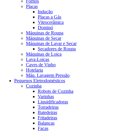
Fornos
Placas
Indução
Placas a Gás
Vitrocerâmica
Dominó
Máquinas de Roupa
Máquinas de Secar
Máquinas de Lavar e Secar
Secadores de Roupa
Máquinas de Loiça
Lava-Loiças
Caves de Vinho
Hotelaria
Máq. Lavagem Pressão
Pequenos Eletrodomésticos
Cozinha
Robots de Cozinha
Varinhas
Liquidificadoras
Torradeiras
Batedeiras
Fritadeiras
Balanças
Facas