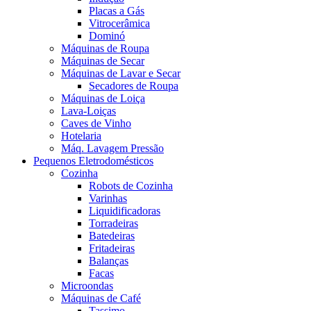
Placas a Gás
Vitrocerâmica
Dominó
Máquinas de Roupa
Máquinas de Secar
Máquinas de Lavar e Secar
Secadores de Roupa
Máquinas de Loiça
Lava-Loiças
Caves de Vinho
Hotelaria
Máq. Lavagem Pressão
Pequenos Eletrodomésticos
Cozinha
Robots de Cozinha
Varinhas
Liquidificadoras
Torradeiras
Batedeiras
Fritadeiras
Balanças
Facas
Microondas
Máquinas de Café
Tassimo