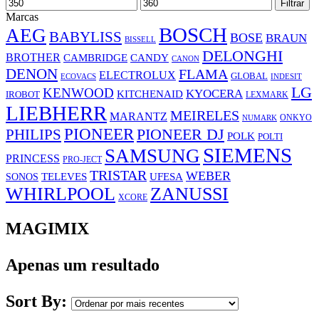
Preço
Preço
Filtrar
mínimo
máximo
Marcas
BOSCH
AEG
BABYLISS
BOSE
BRAUN
BISSELL
DELONGHI
BROTHER
CAMBRIDGE
CANDY
CANON
DENON
FLAMA
ELECTROLUX
GLOBAL
ECOVACS
INDESIT
LG
KENWOOD
KYOCERA
KITCHENAID
IROBOT
LEXMARK
LIEBHERR
MEIRELES
MARANTZ
ONKYO
NUMARK
PIONEER
PHILIPS
PIONEER DJ
POLK
POLTI
SIEMENS
SAMSUNG
PRINCESS
PRO-JECT
TRISTAR
WEBER
UFESA
SONOS
TELEVES
WHIRLPOOL
ZANUSSI
XCORE
MAGIMIX
Apenas um resultado
Sort By: