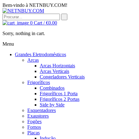
Bem-vindo à NETNBUY.COM!
0
Cart /
€
0.00
Sorry, nothing in cart.
Menu
Grandes Eletrodomésticos
Arcas
Arcas Horizontais
Arcas Verticais
Congeladores Verticais
Frigoríficos
Combinados
Frigoríficos 1 Porta
Frigoríficos 2 Portas
Side by Side
Esquentadores
Exaustores
Fogões
Fornos
Placas
Indução