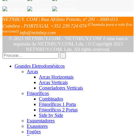
NETNBUY. COM | Rua Afrânio Peixoto, nº 291 - 3000-013
(Chamada para a rede fixa
Coimbra - PORTUGAL
+351 239 724 074
nacional)
info@netnbuy.com
© 2023 NETNBUY.COM - 'NETNBUY.COM' é uma marca
registada da NETNBUY.COM, Lda. | © Copyright 2023
NETNBUY.COM, Lda. All rights reserved.
Grandes Eletrodomésticos
Arcas
Arcas Horizontais
Arcas Verticais
Congeladores Verticais
Frigoríficos
Combinados
Frigoríficos 1 Porta
Frigoríficos 2 Portas
Side by Side
Esquentadores
Exaustores
Fogões