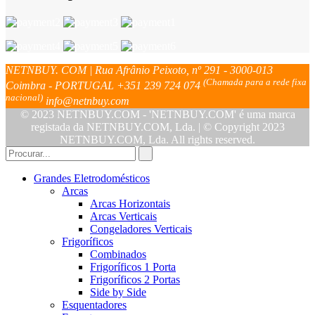
NETNBUY. COM | Rua Afrânio Peixoto, nº 291 - 3000-013
(Chamada para a rede fixa
Coimbra - PORTUGAL
+351 239 724 074
nacional)
info@netnbuy.com
© 2023 NETNBUY.COM - 'NETNBUY.COM' é uma marca
registada da NETNBUY.COM, Lda. | © Copyright 2023
NETNBUY.COM, Lda. All rights reserved.
Grandes Eletrodomésticos
Arcas
Arcas Horizontais
Arcas Verticais
Congeladores Verticais
Frigoríficos
Combinados
Frigoríficos 1 Porta
Frigoríficos 2 Portas
Side by Side
Esquentadores