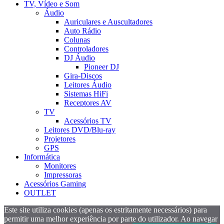
TV, Vídeo e Som
Áudio
Auriculares e Auscultadores
Auto Rádio
Colunas
Controladores
DJ Áudio
Pioneer DJ
Gira-Discos
Leitores Áudio
Sistemas HiFi
Receptores AV
TV
Acessórios TV
Leitores DVD/Blu-ray
Projetores
GPS
Informática
Monitores
Impressoras
Acessórios Gaming
OUTLET
Este site utiliza cookies (apenas os estritamente necessários) para
permitir uma melhor experiência por parte do utilizador. Ao navegar