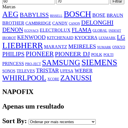
Preço
Preço
Filtrar
mínimo
máximo
Marcas
BOSCH
AEG
BABYLISS
BOSE
BRAUN
BISSELL
DELONGHI
BROTHER
CAMBRIDGE
CANDY
CANON
DENON
FLAMA
ELECTROLUX
GLOBAL
ECOVACS
INDESIT
LG
KENWOOD
KYOCERA
KITCHENAID
IROBOT
LEXMARK
LIEBHERR
MEIRELES
MARANTZ
ONKYO
NUMARK
PIONEER
PHILIPS
PIONEER DJ
POLK
POLTI
SIEMENS
SAMSUNG
PRINCESS
PRO-JECT
TRISTAR
WEBER
UFESA
SONOS
TELEVES
WHIRLPOOL
ZANUSSI
XCORE
NAPOFIX
Apenas um resultado
Sort By: