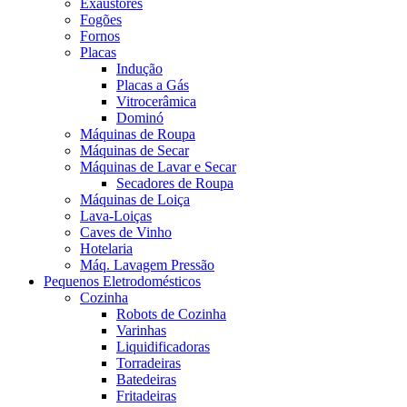
Exaustores
Fogões
Fornos
Placas
Indução
Placas a Gás
Vitrocerâmica
Dominó
Máquinas de Roupa
Máquinas de Secar
Máquinas de Lavar e Secar
Secadores de Roupa
Máquinas de Loiça
Lava-Loiças
Caves de Vinho
Hotelaria
Máq. Lavagem Pressão
Pequenos Eletrodomésticos
Cozinha
Robots de Cozinha
Varinhas
Liquidificadoras
Torradeiras
Batedeiras
Fritadeiras