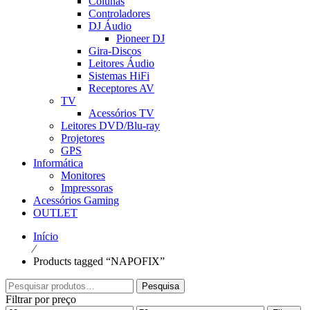
Colunas
Controladores
DJ Áudio
Pioneer DJ
Gira-Discos
Leitores Áudio
Sistemas HiFi
Receptores AV
TV
Acessórios TV
Leitores DVD/Blu-ray
Projetores
GPS
Informática
Monitores
Impressoras
Acessórios Gaming
OUTLET
Início
⁄
Products tagged “NAPOFIX”
Pesquisar
Pesquisa
por:
Filtrar por preço