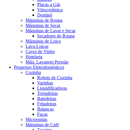
Placas a Gás
Vitrocerâmica
Dominó
Máquinas de Roupa
Máquinas de Secar
Máquinas de Lavar e Secar
Secadores de Roupa
Máquinas de Loiça
Lava-Loiças
Caves de Vinho
Hotelaria
Máq. Lavagem Pressão
Pequenos Eletrodomésticos
Cozinha
Robots de Cozinha
Varinhas
Liquidificadoras
Torradeiras
Batedeiras
Fritadeiras
Balanças
Facas
Microondas
Máquinas de Café
Tassimo