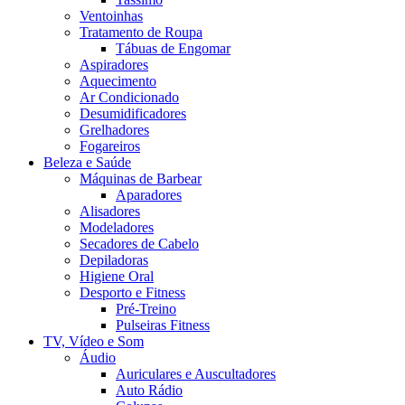
Ventoinhas
Tratamento de Roupa
Tábuas de Engomar
Aspiradores
Aquecimento
Ar Condicionado
Desumidificadores
Grelhadores
Fogareiros
Beleza e Saúde
Máquinas de Barbear
Aparadores
Alisadores
Modeladores
Secadores de Cabelo
Depiladoras
Higiene Oral
Desporto e Fitness
Pré-Treino
Pulseiras Fitness
TV, Vídeo e Som
Áudio
Auriculares e Auscultadores
Auto Rádio