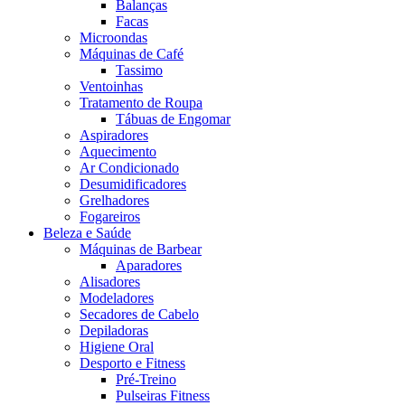
Balanças
Facas
Microondas
Máquinas de Café
Tassimo
Ventoinhas
Tratamento de Roupa
Tábuas de Engomar
Aspiradores
Aquecimento
Ar Condicionado
Desumidificadores
Grelhadores
Fogareiros
Beleza e Saúde
Máquinas de Barbear
Aparadores
Alisadores
Modeladores
Secadores de Cabelo
Depiladoras
Higiene Oral
Desporto e Fitness
Pré-Treino
Pulseiras Fitness