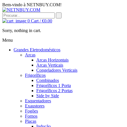
Bem-vindo à NETNBUY.COM!
0
Cart /
€
0.00
Sorry, nothing in cart.
Menu
Grandes Eletrodomésticos
Arcas
Arcas Horizontais
Arcas Verticais
Congeladores Verticais
Frigoríficos
Combinados
Frigoríficos 1 Porta
Frigoríficos 2 Portas
Side by Side
Esquentadores
Exaustores
Fogões
Fornos
Placas
Indução