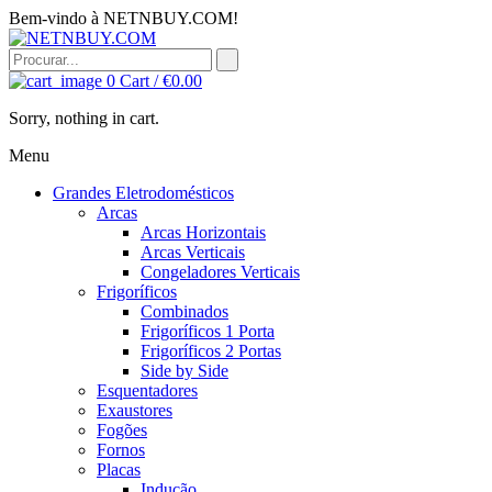
Bem-vindo à NETNBUY.COM!
0
Cart /
€
0.00
Sorry, nothing in cart.
Menu
Grandes Eletrodomésticos
Arcas
Arcas Horizontais
Arcas Verticais
Congeladores Verticais
Frigoríficos
Combinados
Frigoríficos 1 Porta
Frigoríficos 2 Portas
Side by Side
Esquentadores
Exaustores
Fogões
Fornos
Placas
Indução