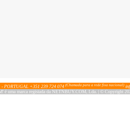
(Chamada para a rede fixa nacional)
bra - PORTUGAL
+351 239 724 074
in
ma marca registada da NETNBUY.COM, Lda. | © Copyright 2023