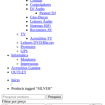
Colunas
Controladores
DJ Áudio
Pioneer DJ
Gira-Discos
Leitores Áudio
Sistemas HiFi
Receptores AV
TV
Acessórios TV
Leitores DVD/Blu-ray
Projetores
GPS
Informática
Monitores
Impressoras
Acessórios Gaming
OUTLET
Início
⁄
Products tagged “SILVER”
Pesquisar
Pesquisa
por:
Filtrar por preço