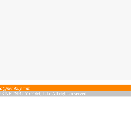
fo@netnbuy.com
 NETNBUY.COM, Lda. All rights reserved.