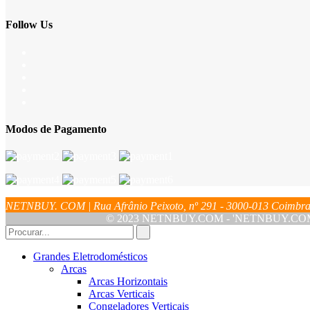
Follow Us
Modos de Pagamento
NETNBUY. COM | Rua Afrânio Peixoto, nº 291 - 3000-013 Coim
© 2023 NETNBUY.COM - 'NETNBUY.COM' é u
Grandes Eletrodomésticos
Arcas
Arcas Horizontais
Arcas Verticais
Congeladores Verticais