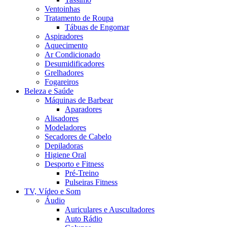
Ventoinhas
Tratamento de Roupa
Tábuas de Engomar
Aspiradores
Aquecimento
Ar Condicionado
Desumidificadores
Grelhadores
Fogareiros
Beleza e Saúde
Máquinas de Barbear
Aparadores
Alisadores
Modeladores
Secadores de Cabelo
Depiladoras
Higiene Oral
Desporto e Fitness
Pré-Treino
Pulseiras Fitness
TV, Vídeo e Som
Áudio
Auriculares e Auscultadores
Auto Rádio