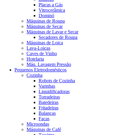
Placas a Gás
Vitrocerâmica
Dominó
Máquinas de Roupa
Máquinas de Secar
Máquinas de Lavar e Secar
Secadores de Roupa
Máquinas de Loiça
Lava-Loiças
Caves de Vinho
Hotelaria
Máq. Lavagem Pressão
Pequenos Eletrodomésticos
Cozinha
Robots de Cozinha
Varinhas
Liquidificadoras
Torradeiras
Batedeiras
Fritadeiras
Balanças
Facas
Microondas
Máquinas de Café
Tassimo