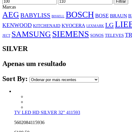
Preço
Preço
Filtrar
mínimo
máximo
Marcas
BOSCH
AEG
BABYLISS
BOSE
BRAUN
B
BISSELL
LIE
LG
KENWOOD
KYOCERA
KITCHENAID
LEXMARK
SIEMENS
SAMSUNG
TR
SONOS
TELEVES
JECT
SILVER
Apenas um resultado
Sort By:
TV LED HD SILVER 32″ 411593
5602084115936