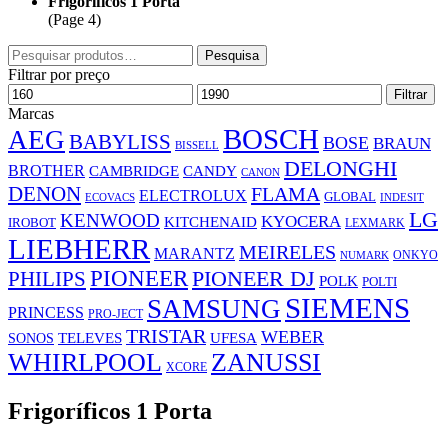
Frigoríficos 1 Porta
(Page 4)
Pesquisar
Pesquisa
por:
Filtrar por preço
Preço
Preço
Filtrar
mínimo
máximo
Marcas
BOSCH
AEG
BABYLISS
BOSE
BRAUN
BISSELL
DELONGHI
BROTHER
CAMBRIDGE
CANDY
CANON
DENON
FLAMA
ELECTROLUX
GLOBAL
ECOVACS
INDESIT
LG
KENWOOD
KYOCERA
KITCHENAID
IROBOT
LEXMARK
LIEBHERR
MEIRELES
MARANTZ
ONKYO
NUMARK
PIONEER
PHILIPS
PIONEER DJ
POLK
POLTI
SIEMENS
SAMSUNG
PRINCESS
PRO-JECT
TRISTAR
WEBER
UFESA
SONOS
TELEVES
WHIRLPOOL
ZANUSSI
XCORE
Frigoríficos 1 Porta