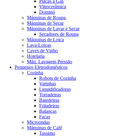
Placas a Gás
Vitrocerâmica
Dominó
Máquinas de Roupa
Máquinas de Secar
Máquinas de Lavar e Secar
Secadores de Roupa
Máquinas de Loiça
Lava-Loiças
Caves de Vinho
Hotelaria
Máq. Lavagem Pressão
Pequenos Eletrodomésticos
Cozinha
Robots de Cozinha
Varinhas
Liquidificadoras
Torradeiras
Batedeiras
Fritadeiras
Balanças
Facas
Microondas
Máquinas de Café
Tassimo