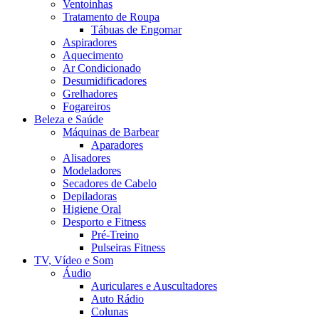
Ventoinhas
Tratamento de Roupa
Tábuas de Engomar
Aspiradores
Aquecimento
Ar Condicionado
Desumidificadores
Grelhadores
Fogareiros
Beleza e Saúde
Máquinas de Barbear
Aparadores
Alisadores
Modeladores
Secadores de Cabelo
Depiladoras
Higiene Oral
Desporto e Fitness
Pré-Treino
Pulseiras Fitness
TV, Vídeo e Som
Áudio
Auriculares e Auscultadores
Auto Rádio
Colunas