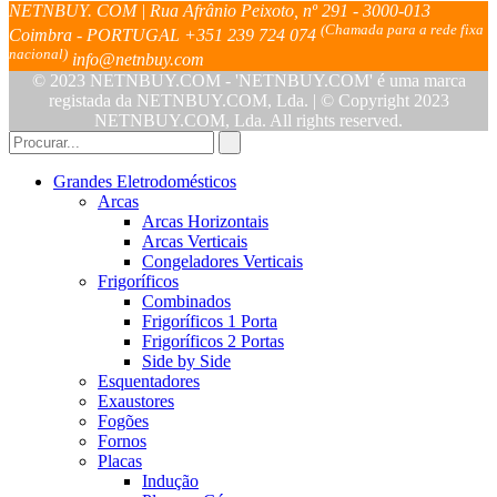
NETNBUY. COM | Rua Afrânio Peixoto, nº 291 - 3000-013
(Chamada para a rede fixa
Coimbra - PORTUGAL
+351 239 724 074
nacional)
info@netnbuy.com
© 2023 NETNBUY.COM - 'NETNBUY.COM' é uma marca
registada da NETNBUY.COM, Lda. | © Copyright 2023
NETNBUY.COM, Lda. All rights reserved.
Grandes Eletrodomésticos
Arcas
Arcas Horizontais
Arcas Verticais
Congeladores Verticais
Frigoríficos
Combinados
Frigoríficos 1 Porta
Frigoríficos 2 Portas
Side by Side
Esquentadores
Exaustores
Fogões
Fornos
Placas
Indução