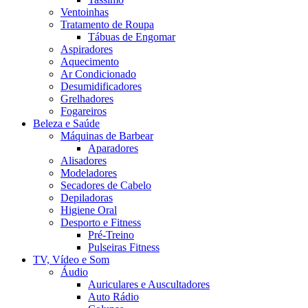
Ventoinhas
Tratamento de Roupa
Tábuas de Engomar
Aspiradores
Aquecimento
Ar Condicionado
Desumidificadores
Grelhadores
Fogareiros
Beleza e Saúde
Máquinas de Barbear
Aparadores
Alisadores
Modeladores
Secadores de Cabelo
Depiladoras
Higiene Oral
Desporto e Fitness
Pré-Treino
Pulseiras Fitness
TV, Vídeo e Som
Áudio
Auriculares e Auscultadores
Auto Rádio