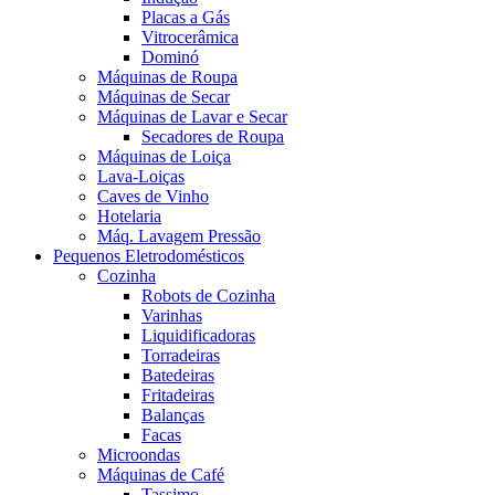
Placas a Gás
Vitrocerâmica
Dominó
Máquinas de Roupa
Máquinas de Secar
Máquinas de Lavar e Secar
Secadores de Roupa
Máquinas de Loiça
Lava-Loiças
Caves de Vinho
Hotelaria
Máq. Lavagem Pressão
Pequenos Eletrodomésticos
Cozinha
Robots de Cozinha
Varinhas
Liquidificadoras
Torradeiras
Batedeiras
Fritadeiras
Balanças
Facas
Microondas
Máquinas de Café
Tassimo