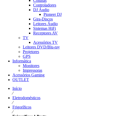
Colunas
Controladores
DJ Áudio
Pioneer DJ
Gira-Discos
Leitores Áudio
Sistemas HiFi
Receptores AV
TV
Acessórios TV
Leitores DVD/Blu-ray
Projetores
GPS
Informática
Monitores
Impressoras
Acessórios Gaming
OUTLET
Início
⁄
Eletrodomésticos
⁄
Frigoríficos
⁄