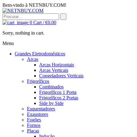
Bem-vindo à NETNBUY.COM!
0
Cart /
€
0.00
Sorry, nothing in cart.
Menu
Grandes Eletrodomésticos
Arcas
Arcas Horizontais
Arcas Verticais
Congeladores Verticais
Frigoríficos
Combinados
Frigoríficos 1 Porta
Frigoríficos 2 Portas
Side by Side
Esquentadores
Exaustores
Fogões
Fornos
Placas
Indução