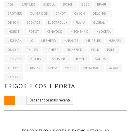
AEG
BABYLISS
BISSELL
BOSCH
BOSE
BRAUN
BROTHER
CAMBRIDGE
CANDY
CANON
DELONGHI
DENON
ECOVACS
ELECTROLUX
FLAMA
GLOBAL
INDESIT
IROBOT
KENWOOD
KITCHENAID
KYOCERA
LEXMARK
LG
LIEBHERR
MARANTZ
MEIRELES
NUMARK
ONKYO
PHILIPS
PIONEER
PIONEER DJ
POLK
POLTI
PRINCESS
PRO-JECT
SAMSUNG
SIEMENS
SONOS
TELEVES
TRISTAR
UFESA
WEBER
WHIRLPOOL
XCORE
ZANUSSI
FRIGORÍFICOS 1 PORTA