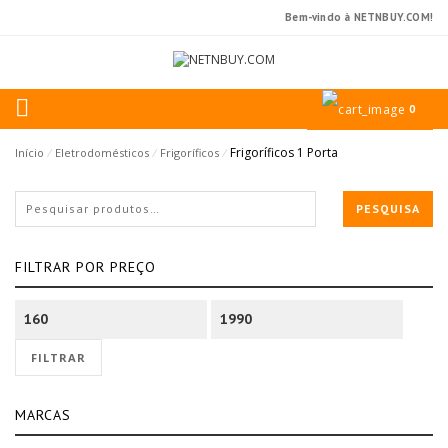
Bem-vindo à NETNBUY.COM!
0
Frigoríficos 1 Porta
(Page 3)
Início
⁄
Eletrodomésticos
⁄
Frigoríficos
⁄
PESQUISA
FILTRAR POR PREÇO
Preço
Preço
mínimo
máximo
FILTRAR
MARCAS