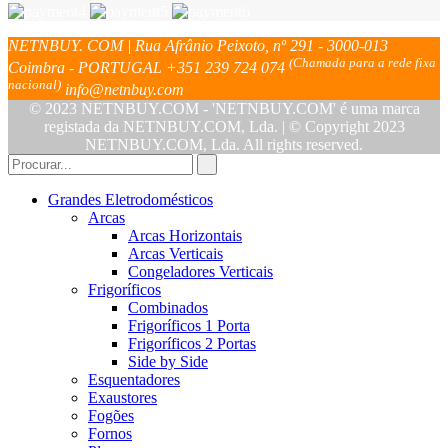
NETNBUY. COM | Rua Afrânio Peixoto, nº 291 - 3000-013
(Chamada para a rede fixa
Coimbra - PORTUGAL
+351 239 724 074
nacional)
info@netnbuy.com
© 2023 NETNBUY.COM - 'NETNBUY.COM' é uma marca
registada da NETNBUY.COM, Lda. | © Copyright 2023
NETNBUY.COM, Lda. All rights reserved.
Grandes Eletrodomésticos
Arcas
Arcas Horizontais
Arcas Verticais
Congeladores Verticais
Frigoríficos
Combinados
Frigoríficos 1 Porta
Frigoríficos 2 Portas
Side by Side
Esquentadores
Exaustores
Fogões
Fornos