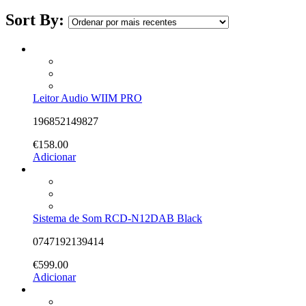
Sort By:
Leitor Audio WIIM PRO
196852149827
€
158.00
Adicionar
Sistema de Som RCD-N12DAB Black
0747192139414
€
599.00
Adicionar