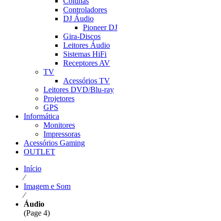
Colunas
Controladores
DJ Áudio
Pioneer DJ
Gira-Discos
Leitores Áudio
Sistemas HiFi
Receptores AV
TV
Acessórios TV
Leitores DVD/Blu-ray
Projetores
GPS
Informática
Monitores
Impressoras
Acessórios Gaming
OUTLET
Início
⁄
Imagem e Som
⁄
Áudio
(Page 4)