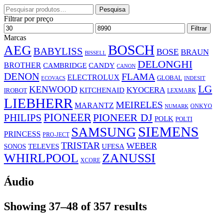
Pesquisar
Pesquisa
por:
Filtrar por preço
Preço
Preço
Filtrar
mínimo
máximo
Marcas
BOSCH
AEG
BABYLISS
BOSE
BRAUN
BISSELL
DELONGHI
BROTHER
CAMBRIDGE
CANDY
CANON
DENON
FLAMA
ELECTROLUX
GLOBAL
ECOVACS
INDESIT
LG
KENWOOD
KYOCERA
KITCHENAID
IROBOT
LEXMARK
LIEBHERR
MEIRELES
MARANTZ
ONKYO
NUMARK
PIONEER
PHILIPS
PIONEER DJ
POLK
POLTI
SIEMENS
SAMSUNG
PRINCESS
PRO-JECT
TRISTAR
WEBER
UFESA
SONOS
TELEVES
WHIRLPOOL
ZANUSSI
XCORE
Áudio
Showing 37–48 of 357 results