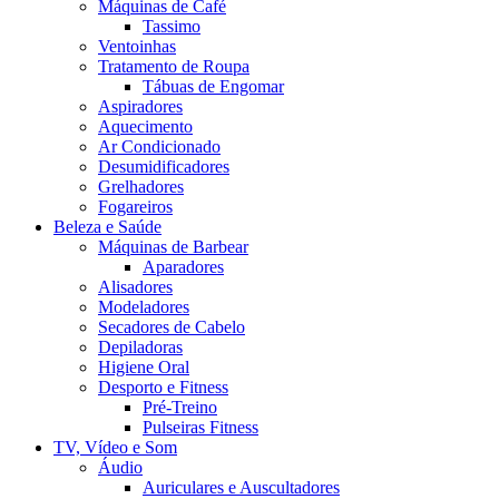
Máquinas de Café
Tassimo
Ventoinhas
Tratamento de Roupa
Tábuas de Engomar
Aspiradores
Aquecimento
Ar Condicionado
Desumidificadores
Grelhadores
Fogareiros
Beleza e Saúde
Máquinas de Barbear
Aparadores
Alisadores
Modeladores
Secadores de Cabelo
Depiladoras
Higiene Oral
Desporto e Fitness
Pré-Treino
Pulseiras Fitness
TV, Vídeo e Som
Áudio
Auriculares e Auscultadores