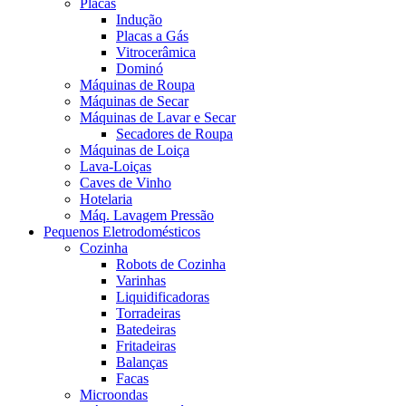
Placas
Indução
Placas a Gás
Vitrocerâmica
Dominó
Máquinas de Roupa
Máquinas de Secar
Máquinas de Lavar e Secar
Secadores de Roupa
Máquinas de Loiça
Lava-Loiças
Caves de Vinho
Hotelaria
Máq. Lavagem Pressão
Pequenos Eletrodomésticos
Cozinha
Robots de Cozinha
Varinhas
Liquidificadoras
Torradeiras
Batedeiras
Fritadeiras
Balanças
Facas
Microondas