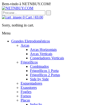
Bem-vindo à NETNBUY.COM!
0
Cart /
€
0.00
Sorry, nothing in cart.
Menu
Grandes Eletrodomésticos
Arcas
Arcas Horizontais
Arcas Verticais
Congeladores Verticais
Frigoríficos
Combinados
Frigoríficos 1 Porta
Frigoríficos 2 Portas
Side by Side
Esquentadores
Exaustores
Fogões
Fornos
Placas
Indução