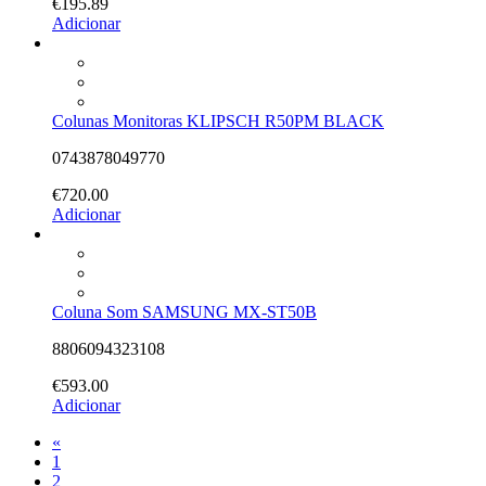
€
195.89
Adicionar
Colunas Monitoras KLIPSCH R50PM BLACK
0743878049770
€
720.00
Adicionar
Coluna Som SAMSUNG MX-ST50B
8806094323108
€
593.00
Adicionar
«
1
2