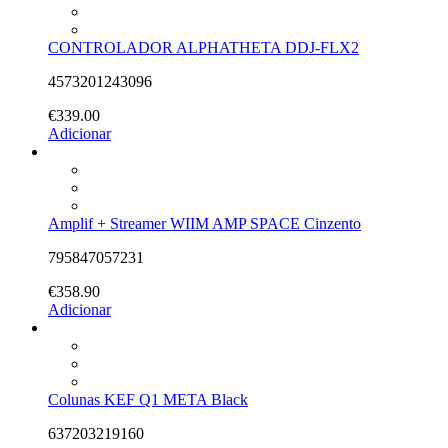
CONTROLADOR ALPHATHETA DDJ-FLX2
4573201243096
€
339.00
Adicionar
Amplif + Streamer WIIM AMP SPACE Cinzento
795847057231
€
358.90
Adicionar
Colunas KEF Q1 META Black
637203219160