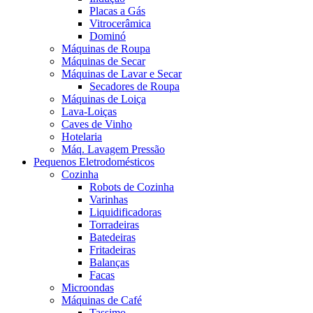
Placas a Gás
Vitrocerâmica
Dominó
Máquinas de Roupa
Máquinas de Secar
Máquinas de Lavar e Secar
Secadores de Roupa
Máquinas de Loiça
Lava-Loiças
Caves de Vinho
Hotelaria
Máq. Lavagem Pressão
Pequenos Eletrodomésticos
Cozinha
Robots de Cozinha
Varinhas
Liquidificadoras
Torradeiras
Batedeiras
Fritadeiras
Balanças
Facas
Microondas
Máquinas de Café
Tassimo