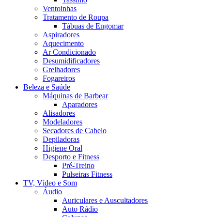
Ventoinhas
Tratamento de Roupa
Tábuas de Engomar
Aspiradores
Aquecimento
Ar Condicionado
Desumidificadores
Grelhadores
Fogareiros
Beleza e Saúde
Máquinas de Barbear
Aparadores
Alisadores
Modeladores
Secadores de Cabelo
Depiladoras
Higiene Oral
Desporto e Fitness
Pré-Treino
Pulseiras Fitness
TV, Vídeo e Som
Áudio
Auriculares e Auscultadores
Auto Rádio