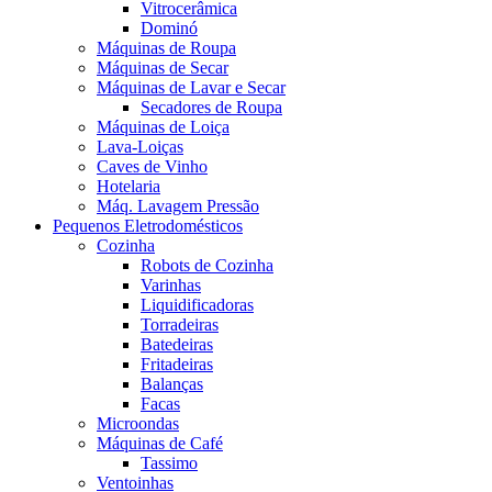
Vitrocerâmica
Dominó
Máquinas de Roupa
Máquinas de Secar
Máquinas de Lavar e Secar
Secadores de Roupa
Máquinas de Loiça
Lava-Loiças
Caves de Vinho
Hotelaria
Máq. Lavagem Pressão
Pequenos Eletrodomésticos
Cozinha
Robots de Cozinha
Varinhas
Liquidificadoras
Torradeiras
Batedeiras
Fritadeiras
Balanças
Facas
Microondas
Máquinas de Café
Tassimo
Ventoinhas