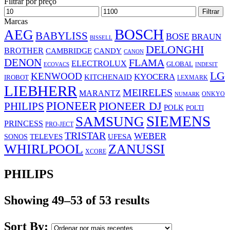
Filtrar por preço
Preço
Preço
Filtrar
mínimo
máximo
Marcas
BOSCH
AEG
BABYLISS
BOSE
BRAUN
BISSELL
DELONGHI
BROTHER
CAMBRIDGE
CANDY
CANON
DENON
FLAMA
ELECTROLUX
GLOBAL
ECOVACS
INDESIT
LG
KENWOOD
KYOCERA
KITCHENAID
IROBOT
LEXMARK
LIEBHERR
MEIRELES
MARANTZ
ONKYO
NUMARK
PIONEER
PHILIPS
PIONEER DJ
POLK
POLTI
SIEMENS
SAMSUNG
PRINCESS
PRO-JECT
TRISTAR
WEBER
UFESA
SONOS
TELEVES
WHIRLPOOL
ZANUSSI
XCORE
PHILIPS
Showing 49–53 of 53 results
Sort By: