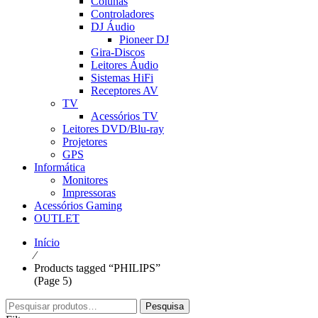
Colunas
Controladores
DJ Áudio
Pioneer DJ
Gira-Discos
Leitores Áudio
Sistemas HiFi
Receptores AV
TV
Acessórios TV
Leitores DVD/Blu-ray
Projetores
GPS
Informática
Monitores
Impressoras
Acessórios Gaming
OUTLET
Início
⁄
Products tagged “PHILIPS”
(Page 5)
Pesquisar
Pesquisa
por: