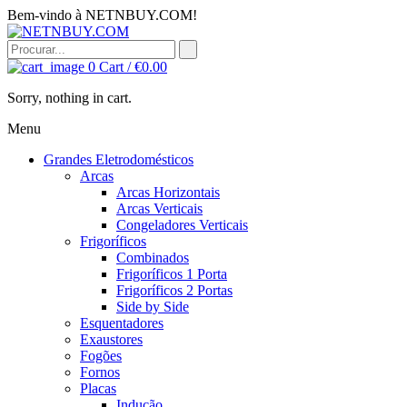
Bem-vindo à NETNBUY.COM!
0
Cart /
€
0.00
Sorry, nothing in cart.
Menu
Grandes Eletrodomésticos
Arcas
Arcas Horizontais
Arcas Verticais
Congeladores Verticais
Frigoríficos
Combinados
Frigoríficos 1 Porta
Frigoríficos 2 Portas
Side by Side
Esquentadores
Exaustores
Fogões
Fornos
Placas
Indução