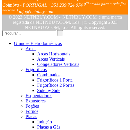
(Chamada para a rede fixa
Coimbra - PORTUGAL
+351 239 724 074
nacional)
info@netnbuy.com
© 2023 NETNBUY.COM - 'NETNBUY.COM' é uma marca
registada da NETNBUY.COM, Lda. | © Copyright 2023
NETNBUY.COM, Lda. All rights reserved.
Grandes Eletrodomésticos
Arcas
Arcas Horizontais
Arcas Verticais
Congeladores Verticais
Frigoríficos
Combinados
Frigoríficos 1 Porta
Frigoríficos 2 Portas
Side by Side
Esquentadores
Exaustores
Fogões
Fornos
Placas
Indução
Placas a Gás