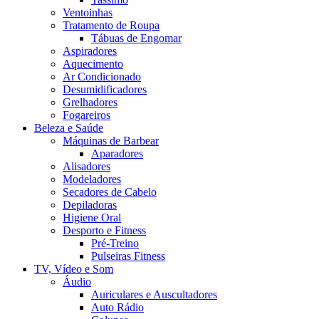
Ventoinhas
Tratamento de Roupa
Tábuas de Engomar
Aspiradores
Aquecimento
Ar Condicionado
Desumidificadores
Grelhadores
Fogareiros
Beleza e Saúde
Máquinas de Barbear
Aparadores
Alisadores
Modeladores
Secadores de Cabelo
Depiladoras
Higiene Oral
Desporto e Fitness
Pré-Treino
Pulseiras Fitness
TV, Vídeo e Som
Áudio
Auriculares e Auscultadores
Auto Rádio