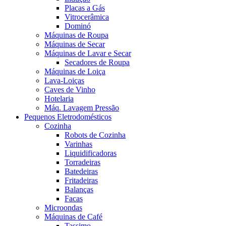
Placas a Gás
Vitrocerâmica
Dominó
Máquinas de Roupa
Máquinas de Secar
Máquinas de Lavar e Secar
Secadores de Roupa
Máquinas de Loiça
Lava-Loiças
Caves de Vinho
Hotelaria
Máq. Lavagem Pressão
Pequenos Eletrodomésticos
Cozinha
Robots de Cozinha
Varinhas
Liquidificadoras
Torradeiras
Batedeiras
Fritadeiras
Balanças
Facas
Microondas
Máquinas de Café
Tassimo