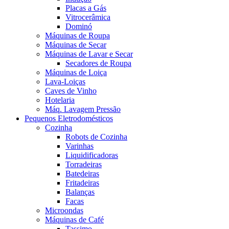
Placas a Gás
Vitrocerâmica
Dominó
Máquinas de Roupa
Máquinas de Secar
Máquinas de Lavar e Secar
Secadores de Roupa
Máquinas de Loiça
Lava-Loiças
Caves de Vinho
Hotelaria
Máq. Lavagem Pressão
Pequenos Eletrodomésticos
Cozinha
Robots de Cozinha
Varinhas
Liquidificadoras
Torradeiras
Batedeiras
Fritadeiras
Balanças
Facas
Microondas
Máquinas de Café
Tassimo