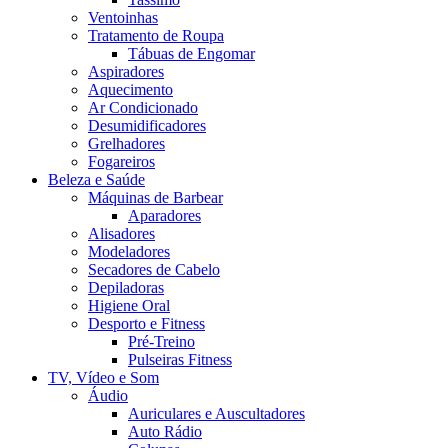
Ventoinhas
Tratamento de Roupa
Tábuas de Engomar
Aspiradores
Aquecimento
Ar Condicionado
Desumidificadores
Grelhadores
Fogareiros
Beleza e Saúde
Máquinas de Barbear
Aparadores
Alisadores
Modeladores
Secadores de Cabelo
Depiladoras
Higiene Oral
Desporto e Fitness
Pré-Treino
Pulseiras Fitness
TV, Vídeo e Som
Áudio
Auriculares e Auscultadores
Auto Rádio