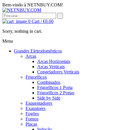
Bem-vindo à NETNBUY.COM!
0
Cart /
€
0.00
Sorry, nothing in cart.
Menu
Grandes Eletrodomésticos
Arcas
Arcas Horizontais
Arcas Verticais
Congeladores Verticais
Frigoríficos
Combinados
Frigoríficos 1 Porta
Frigoríficos 2 Portas
Side by Side
Esquentadores
Exaustores
Fogões
Fornos
Placas
Indução