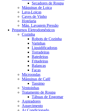
Secadores de Roupa
Máquinas de Loiça
Lava-Loiças
Caves de Vinho
Hotelaria
Máq. Lavagem Pressão
Pequenos Eletrodomésticos
Cozinha
Robots de Cozinha
Varinhas
Liquidificadoras
Torradeiras
Batedeiras
Fritadeiras
Balanças
Facas
Microondas
Máquinas de Café
Tassimo
Ventoinhas
Tratamento de Roupa
Tábuas de Engomar
Aspiradores
Aquecimento
Ar Condicionado