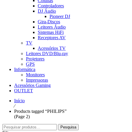
Colunas
Controladores
DJ Áudio
Pioneer DJ
Gira-Discos
Leitores Áudio
Sistemas HiFi
Receptores AV
TV
Acessórios TV
Leitores DVD/Blu-ray
Projetores
GPS
Informática
Monitores
Impressoras
Acessórios Gaming
OUTLET
Início
⁄
Products tagged “PHILIPS”
(Page 2)
Pesquisar
Pesquisa
por: