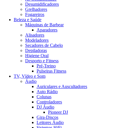
Desumidificadores
Grelhadores
Fogareiros
Beleza e Saúde
Máquinas de Barbear
Aparadores
Alisadores
Modeladores
Secadores de Cabelo
Depiladoras
Higiene Oral
Desporto e Fitness
Pré-Treino
Pulseiras Fitness
TV, Vídeo e Som
Áudio
Auriculares e Auscultadores
Auto Rádio
Colunas
Controladores
DJ Áudio
Pioneer DJ
Gira-Discos
Leitores Áudio
Sistemas HiFi