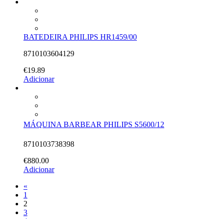
BATEDEIRA PHILIPS HR1459/00
8710103604129
€
19.89
Adicionar
MÁQUINA BARBEAR PHILIPS S5600/12
8710103738398
€
880.00
Adicionar
«
1
2
3