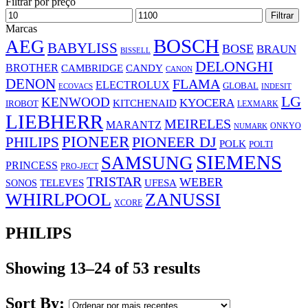
Filtrar por preço
Preço
Preço
Filtrar
mínimo
máximo
Marcas
BOSCH
AEG
BABYLISS
BOSE
BRAUN
BISSELL
DELONGHI
BROTHER
CAMBRIDGE
CANDY
CANON
DENON
FLAMA
ELECTROLUX
GLOBAL
ECOVACS
INDESIT
LG
KENWOOD
KYOCERA
KITCHENAID
IROBOT
LEXMARK
LIEBHERR
MEIRELES
MARANTZ
ONKYO
NUMARK
PIONEER
PHILIPS
PIONEER DJ
POLK
POLTI
SIEMENS
SAMSUNG
PRINCESS
PRO-JECT
TRISTAR
WEBER
UFESA
SONOS
TELEVES
WHIRLPOOL
ZANUSSI
XCORE
PHILIPS
Showing 13–24 of 53 results
Sort By: