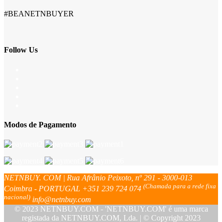
#BEANETNBUYER
Follow Us
Modos de Pagamento
NETNBUY. COM | Rua Afrânio Peixoto, nº 291 - 3000-013
(Chamada para a rede fixa
Coimbra - PORTUGAL
+351 239 724 074
nacional)
info@netnbuy.com
© 2023 NETNBUY.COM - 'NETNBUY.COM' é uma marca
registada da NETNBUY.COM, Lda. | © Copyright 2023