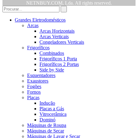
NETNBUY.COM, Lda. All rights reserved.
Grandes Eletrodomésticos
Arcas
Arcas Horizontais
Arcas Verticais
Congeladores Verticais
Frigoríficos
Combinados
Frigoríficos 1 Porta
Frigoríficos 2 Portas
Side by Side
Esquentadores
Exaustores
Fogões
Fornos
Placas
Indução
Placas a Gás
Vitrocerâmica
Dominó
Máquinas de Roupa
Máquinas de Secar
Máquinas de Lavar e Secar