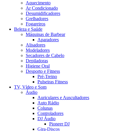
Aquecimento
Ar Condicionado
Desumidificadores
Grelhadores
Fogareiros
Beleza e Saúde
Máquinas de Barbear
Aparadores
Alisadores
Modeladores
Secadores de Cabelo
Depiladoras
Higiene Oral
Desporto e Fitness
Pré-Treino
Pulseiras Fitness
TV, Vídeo e Som
Áudio
Auriculares e Auscultadores
Auto Rádio
Colunas
Controladores
DJ Áudio
Pioneer DJ
Gira-Discos