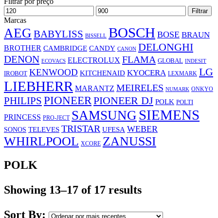
Filtrar por preço
Preço
Preço
Filtrar
mínimo
máximo
Marcas
BOSCH
AEG
BABYLISS
BOSE
BRAUN
BISSELL
DELONGHI
BROTHER
CAMBRIDGE
CANDY
CANON
DENON
FLAMA
ELECTROLUX
GLOBAL
ECOVACS
INDESIT
LG
KENWOOD
KYOCERA
KITCHENAID
IROBOT
LEXMARK
LIEBHERR
MEIRELES
MARANTZ
ONKYO
NUMARK
PIONEER
PHILIPS
PIONEER DJ
POLK
POLTI
SIEMENS
SAMSUNG
PRINCESS
PRO-JECT
TRISTAR
WEBER
UFESA
SONOS
TELEVES
WHIRLPOOL
ZANUSSI
XCORE
POLK
Showing 13–17 of 17 results
Sort By: