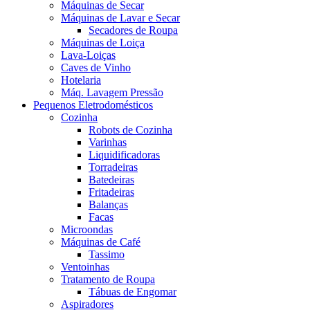
Máquinas de Secar
Máquinas de Lavar e Secar
Secadores de Roupa
Máquinas de Loiça
Lava-Loiças
Caves de Vinho
Hotelaria
Máq. Lavagem Pressão
Pequenos Eletrodomésticos
Cozinha
Robots de Cozinha
Varinhas
Liquidificadoras
Torradeiras
Batedeiras
Fritadeiras
Balanças
Facas
Microondas
Máquinas de Café
Tassimo
Ventoinhas
Tratamento de Roupa
Tábuas de Engomar
Aspiradores