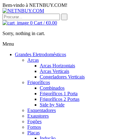
Bem-vindo à NETNBUY.COM!
0
Cart /
€
0.00
Sorry, nothing in cart.
Menu
Grandes Eletrodomésticos
Arcas
Arcas Horizontais
Arcas Verticais
Congeladores Verticais
Frigoríficos
Combinados
Frigoríficos 1 Porta
Frigoríficos 2 Portas
Side by Side
Esquentadores
Exaustores
Fogões
Fornos
Placas
Indução