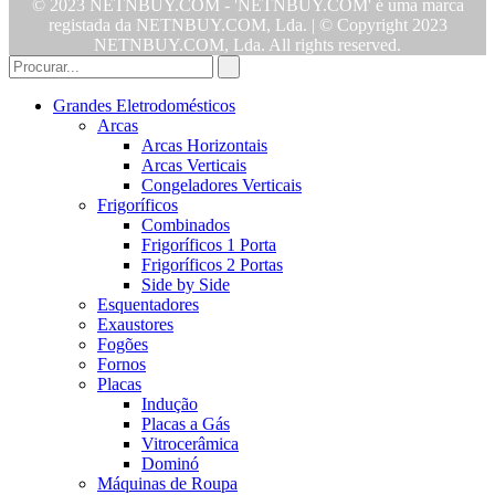
© 2023 NETNBUY.COM - 'NETNBUY.COM' é uma marca
registada da NETNBUY.COM, Lda. | © Copyright 2023
NETNBUY.COM, Lda. All rights reserved.
Grandes Eletrodomésticos
Arcas
Arcas Horizontais
Arcas Verticais
Congeladores Verticais
Frigoríficos
Combinados
Frigoríficos 1 Porta
Frigoríficos 2 Portas
Side by Side
Esquentadores
Exaustores
Fogões
Fornos
Placas
Indução
Placas a Gás
Vitrocerâmica
Dominó
Máquinas de Roupa