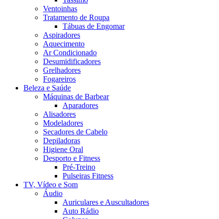
Ventoinhas
Tratamento de Roupa
Tábuas de Engomar
Aspiradores
Aquecimento
Ar Condicionado
Desumidificadores
Grelhadores
Fogareiros
Beleza e Saúde
Máquinas de Barbear
Aparadores
Alisadores
Modeladores
Secadores de Cabelo
Depiladoras
Higiene Oral
Desporto e Fitness
Pré-Treino
Pulseiras Fitness
TV, Vídeo e Som
Áudio
Auriculares e Auscultadores
Auto Rádio