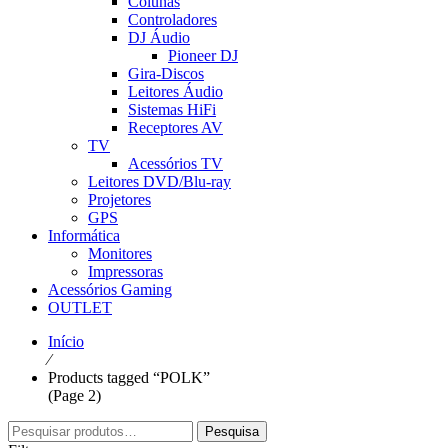
Colunas
Controladores
DJ Áudio
Pioneer DJ
Gira-Discos
Leitores Áudio
Sistemas HiFi
Receptores AV
TV
Acessórios TV
Leitores DVD/Blu-ray
Projetores
GPS
Informática
Monitores
Impressoras
Acessórios Gaming
OUTLET
Início
⁄
Products tagged “POLK”
(Page 2)
Pesquisar
Pesquisa
por: