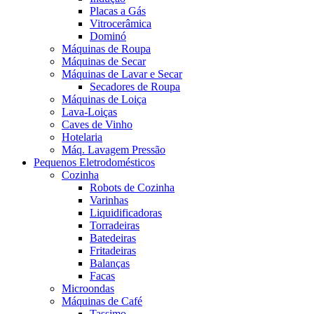
Placas a Gás
Vitrocerâmica
Dominó
Máquinas de Roupa
Máquinas de Secar
Máquinas de Lavar e Secar
Secadores de Roupa
Máquinas de Loiça
Lava-Loiças
Caves de Vinho
Hotelaria
Máq. Lavagem Pressão
Pequenos Eletrodomésticos
Cozinha
Robots de Cozinha
Varinhas
Liquidificadoras
Torradeiras
Batedeiras
Fritadeiras
Balanças
Facas
Microondas
Máquinas de Café
Tassimo