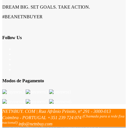
DREAM BIG. SET GOALS. TAKE ACTION.
#BEANETNBUYER
Follow Us
Modos de Pagamento
NETNBUY. COM | Rua Afrânio Peixoto, nº 291 - 3000-013
(Chamada para a rede fixa
Coimbra - PORTUGAL
+351 239 724 074
nacional)
info@netnbuy.com