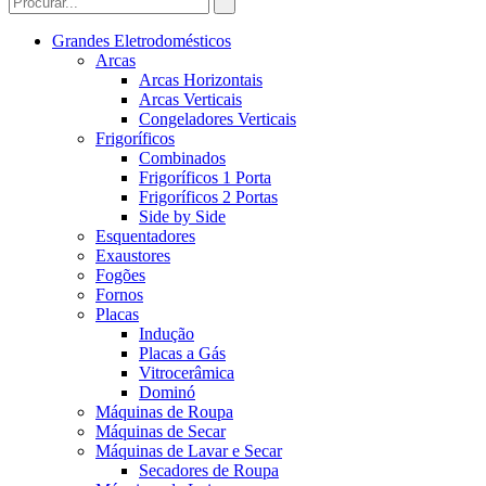
Grandes Eletrodomésticos
Arcas
Arcas Horizontais
Arcas Verticais
Congeladores Verticais
Frigoríficos
Combinados
Frigoríficos 1 Porta
Frigoríficos 2 Portas
Side by Side
Esquentadores
Exaustores
Fogões
Fornos
Placas
Indução
Placas a Gás
Vitrocerâmica
Dominó
Máquinas de Roupa
Máquinas de Secar
Máquinas de Lavar e Secar
Secadores de Roupa