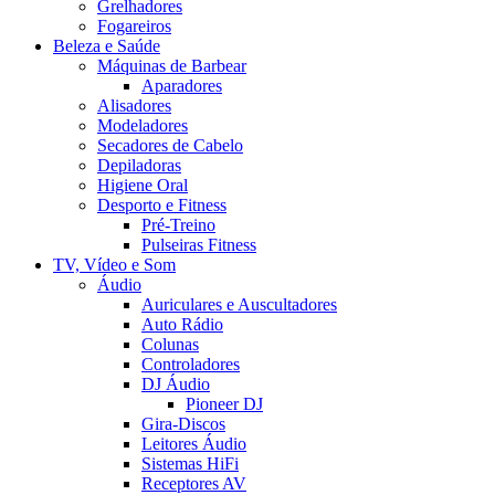
Grelhadores
Fogareiros
Beleza e Saúde
Máquinas de Barbear
Aparadores
Alisadores
Modeladores
Secadores de Cabelo
Depiladoras
Higiene Oral
Desporto e Fitness
Pré-Treino
Pulseiras Fitness
TV, Vídeo e Som
Áudio
Auriculares e Auscultadores
Auto Rádio
Colunas
Controladores
DJ Áudio
Pioneer DJ
Gira-Discos
Leitores Áudio
Sistemas HiFi
Receptores AV