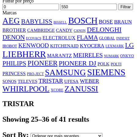
Filtrar por preço
Preço
Preço
Filtrar
mínimo
máximo
Marcas
BOSCH
AEG
BABYLISS
BOSE
BRAUN
BISSELL
DELONGHI
BROTHER
CAMBRIDGE
CANDY
CANON
DENON
FLAMA
ELECTROLUX
GLOBAL
ECOVACS
INDESIT
LG
KENWOOD
KYOCERA
KITCHENAID
IROBOT
LEXMARK
LIEBHERR
MEIRELES
MARANTZ
ONKYO
NUMARK
PIONEER
PHILIPS
PIONEER DJ
POLK
POLTI
SIEMENS
SAMSUNG
PRINCESS
PRO-JECT
TRISTAR
WEBER
UFESA
SONOS
TELEVES
WHIRLPOOL
ZANUSSI
XCORE
TRISTAR
Showing 25–36 of 41 results
Sort By: