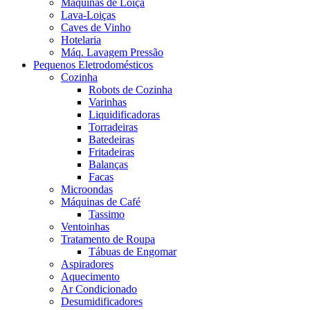
Máquinas de Loiça
Lava-Loiças
Caves de Vinho
Hotelaria
Máq. Lavagem Pressão
Pequenos Eletrodomésticos
Cozinha
Robots de Cozinha
Varinhas
Liquidificadoras
Torradeiras
Batedeiras
Fritadeiras
Balanças
Facas
Microondas
Máquinas de Café
Tassimo
Ventoinhas
Tratamento de Roupa
Tábuas de Engomar
Aspiradores
Aquecimento
Ar Condicionado
Desumidificadores