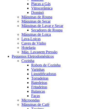
Placas a Gás
Vitrocerâmica
Dominó
Máquinas de Roupa
Máquinas de Secar
Máquinas de Lavar e Secar
Secadores de Roupa
Máquinas de Loiça
Lava-Loiças
Caves de Vinho
Hotelaria
Máq. Lavagem Pressão
Pequenos Eletrodomésticos
Cozinha
Robots de Cozinha
Varinhas
Liquidificadoras
Torradeiras
Batedeiras
Fritadeiras
Balanças
Facas
Microondas
Máquinas de Café
Tassimo