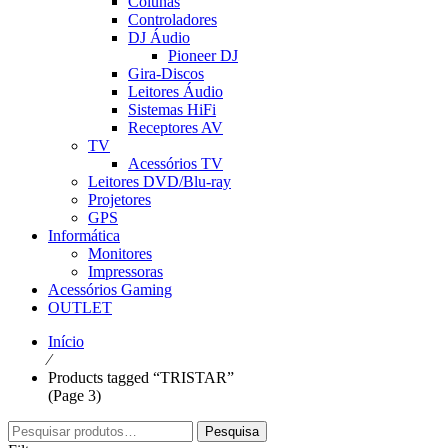
Colunas
Controladores
DJ Áudio
Pioneer DJ
Gira-Discos
Leitores Áudio
Sistemas HiFi
Receptores AV
TV
Acessórios TV
Leitores DVD/Blu-ray
Projetores
GPS
Informática
Monitores
Impressoras
Acessórios Gaming
OUTLET
Início
⁄
Products tagged “TRISTAR”
(Page 3)
Pesquisar
Pesquisa
por: