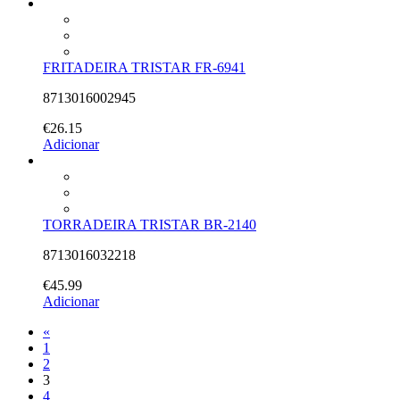
FRITADEIRA TRISTAR FR-6941
8713016002945
€
26.15
Adicionar
TORRADEIRA TRISTAR BR-2140
8713016032218
€
45.99
Adicionar
«
1
2
3
4