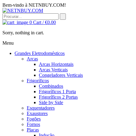
Bem-vindo à NETNBUY.COM!
0
Cart /
€
0.00
Sorry, nothing in cart.
Menu
Grandes Eletrodomésticos
Arcas
Arcas Horizontais
Arcas Verticais
Congeladores Verticais
Frigoríficos
Combinados
Frigoríficos 1 Porta
Frigoríficos 2 Portas
Side by Side
Esquentadores
Exaustores
Fogões
Fornos
Placas
Indução