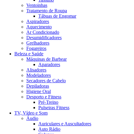
Ventoinhas
Tratamento de Roupa
Tábuas de Engomar
Aspiradores
Aquecimento
Ar Condicionado
Desumidificadores
Grelhadores
Fogareiros
Beleza e Saúde
Máquinas de Barbear
Aparadores
Alisadores
Modeladores
Secadores de Cabelo
Depiladoras
Higiene Oral
Desporto e Fitness
Pré-Treino
Pulseiras Fitness
TV, Vídeo e Som
Áudio
Auriculares e Auscultadores
Auto Rádio